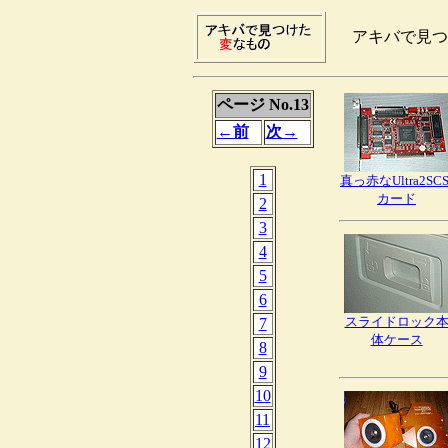
アキバで見つ
ページ No.13
←前
次→
1
真っ赤なUltra2SCS
カード
2
3
4
5
6
スライドロック
7
体ケース
8
9
10
11
12