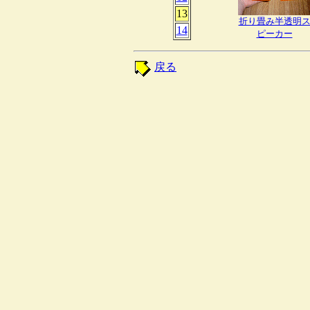
13
折り畳み半透明
14
ピーカー
戻る