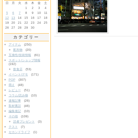
日
月
火
水
木
金
土
1
2
3
4
5
6
7
8
9
10
11
12
13
14
15
16
17
18
19
20
21
22
23
24
25
26
27
28
29
30
カテゴリー
アイテム
(250)
配布物
(20)
互換性/技術情報
(61)
スポット/ショップ情報
(192)
飲食店
(53)
イベント/デモ
(171)
POP
(307)
萌え
(48)
レビュー
(51)
コラム/読み物
(10)
速報記事
(26)
取材裏話
(46)
編集後記
(10)
その他
(109)
読者プレゼント
(3)
テスト
(7)
セカンドライフ
(1)