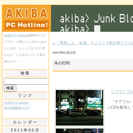
AKIBA PC Hotline!
編集部のブロ
グです。 記事からこぼれたはみ
« 「男用」と「女用」
|
メイン
|
熱伝導グリス
だし話や、ちょっと見つけた変
2007年01月12日
なもの、そのほかいろいろ書き
連ねます……
冬の行列
検索
ソフマップ1
リンク
「チアフル」
AKIBA PC Hotline!
ンCDを配布し
窓の杜編集部ブログ
カレンダー
2011年06月