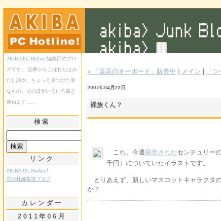
AKIBA PC Hotline!
編集部のブロ
グです。 記事からこぼれたはみ
« 「至高のキーボード」販売中
|
メイン
|
「ツ
だし話や、ちょっと見つけた変
2007年04月22日
なもの、そのほかいろいろ書き
連ねます……
裸族くん？
検索
これ、今週
発売された
センチュリー
リンク
千円）についていたイラストです。
AKIBA PC Hotline!
窓の杜編集部ブログ
とりあえず、新しいマスコットキャラクタの
か？
カレンダー
2011年06月