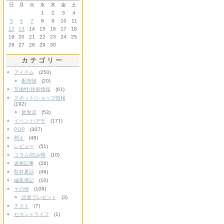
日
月
火
水
木
金
土
1
2
3
4
5
6
7
8
9
10
11
12
13
14
15
16
17
18
19
20
21
22
23
24
25
26
27
28
29
30
カテゴリー
アイテム
(250)
配布物
(20)
互換性/技術情報
(61)
スポット/ショップ情報
(192)
飲食店
(53)
イベント/デモ
(171)
POP
(307)
萌え
(48)
レビュー
(51)
コラム/読み物
(10)
速報記事
(26)
取材裏話
(46)
編集後記
(10)
その他
(109)
読者プレゼント
(3)
テスト
(7)
セカンドライフ
(1)