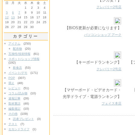
【ジカ安！】
日
月
火
水
木
金
土
クレバリー2号店
1
2
3
4
5
6
7
8
9
10
11
12
13
14
15
16
17
18
19
20
21
22
23
24
25
26
27
28
29
30
【BIOS更新が必要になります】
【
パソコンショップ アーク
カテゴリー
アイテム
(250)
配布物
(20)
互換性/技術情報
(61)
スポット/ショップ情報
【キーボードランキング】
【フ
(192)
飲食店
(53)
クレバリー2号店
イベント/デモ
(171)
POP
(307)
萌え
(48)
レビュー
(51)
【マザーボード・ビデオカード・
【
コラム/読み物
(10)
光学ドライブ・電源ランキング】
速報記事
(26)
フェイス本店
取材裏話
(46)
編集後記
(10)
その他
(109)
読者プレゼント
(3)
テスト
(7)
セカンドライフ
(1)