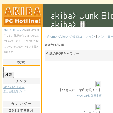
AKIBA PC Hotline!
編集部のブロ
グです。 記事からこぼれたはみ
« AtomとCeleronの新ロゴ
|
メイン
|
オンキヨ
だし話や、ちょっと見つけた変
2009年05月04日
なもの、そのほかいろいろ書き
連ねます……
今週のPOPギャラリー
検索
リンク
AKIBA PC Hotline!
【○○さんに、徹底対抗！！】
窓の杜編集部ブログ
TWOTOP秋葉原本店
カレンダー
2011年06月