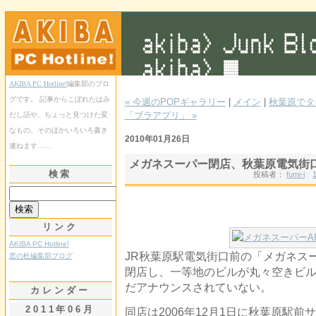
AKIBA PC Hotline!
編集部のブロ
グです。 記事からこぼれたはみ
« 今週のPOPギャラリー
|
メイン
|
秋葉原でタ
「ブラアプリ」 »
だし話や、ちょっと見つけた変
なもの、そのほかいろいろ書き
2010年01月26日
連ねます……
メガネスーパー閉店、秋葉原電気街
検索
投稿者：
fumi-i
リンク
AKIBA PC Hotline!
JR秋葉原駅電気街口前の「メガネスーパ
窓の杜編集部ブログ
閉店し、一等地のビルが丸々空きビ
だアナウンスされていない。
カレンダー
2011年06月
同店は2006年12月1日に秋葉原駅