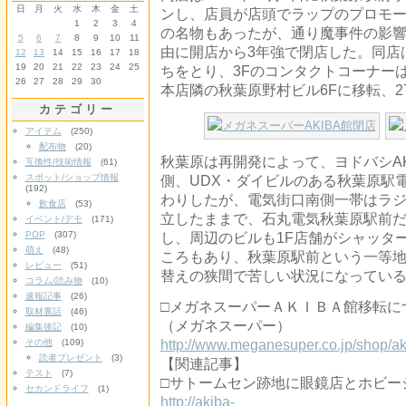
日
月
火
水
木
金
土
ンし、店員が店頭でラップのプロモ
1
2
3
4
の名物もあったが、通り魔事件の影
5
6
7
8
9
10
11
由に開店から3年強で閉店した。同店
12
13
14
15
16
17
18
19
20
21
22
23
24
25
ちをとり、3Fのコンタクトコーナーは
26
27
28
29
30
本店隣の秋葉原野村ビル6Fに移転、2
カテゴリー
アイテム
(250)
配布物
(20)
秋葉原は再開発によって、ヨドバシAK
互換性/技術情報
(61)
スポット/ショップ情報
側、UDX・ダイビルのある秋葉原駅
(192)
わりしたが、電気街口南側一帯はラ
飲食店
(53)
立したままで、石丸電気秋葉原駅前
イベント/デモ
(171)
POP
(307)
し、周辺のビルも1F店舗がシャッタ
萌え
(48)
ころもあり、秋葉原駅前という一等
レビュー
(51)
替えの狭間で苦しい状況になってい
コラム/読み物
(10)
速報記事
(26)
□メガネスーパーＡＫＩＢＡ館移転に
取材裏話
(46)
（メガネスーパー）
編集後記
(10)
その他
(109)
http://www.meganesuper.co.jp/shop/ak
読者プレゼント
(3)
【関連記事】
テスト
(7)
□サトームセン跡地に眼鏡店とホビー
セカンドライフ
(1)
http://akiba-