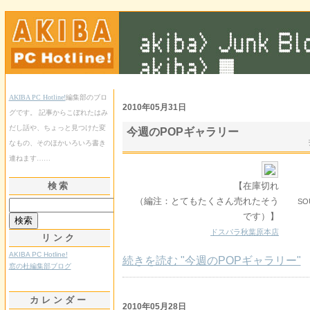
AKIBA PC Hotline!
編集部のブロ
2010年05月31日
グです。 記事からこぼれたはみ
だし話や、ちょっと見つけた変
今週のPOPギャラリー
なもの、そのほかいろいろ書き
連ねます……
検索
【在庫切れ
（編注：とてもたくさん売れたそう
SO
です）】
ドスパラ秋葉原本店
リンク
AKIBA PC Hotline!
続きを読む "今週のPOPギャラリー"
窓の杜編集部ブログ
カレンダー
2010年05月28日