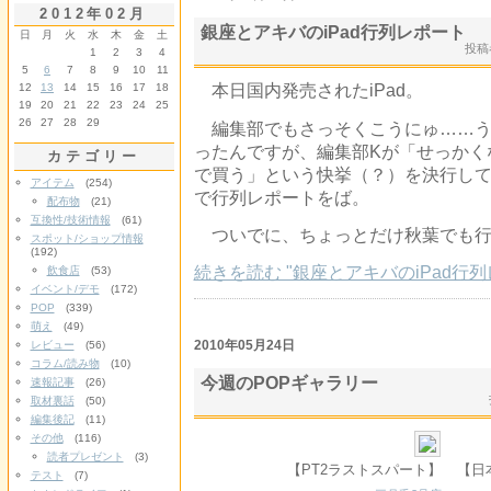
2012年02月
銀座とアキバのiPad行列レポート
日
月
火
水
木
金
土
投
1
2
3
4
5
6
7
8
9
10
11
本日国内発売されたiPad。
12
13
14
15
16
17
18
19
20
21
22
23
24
25
26
27
28
29
編集部でもさっそくこうにゅ……う
ったんですが、編集部Kが「せっかくなの
カテゴリー
で買う」という快挙（？）を決行してくれ
アイテム
(254)
で行列レポートをば。
配布物
(21)
互換性/技術情報
(61)
ついでに、ちょっとだけ秋葉でも行
スポット/ショップ情報
(192)
続きを読む "銀座とアキバのiPad行列
飲食店
(53)
イベント/デモ
(172)
POP
(339)
萌え
(49)
2010年05月24日
レビュー
(56)
コラム/読み物
(10)
今週のPOPギャラリー
速報記事
(26)
取材裏話
(50)
編集後記
(11)
その他
(116)
読者プレゼント
(3)
【PT2ラストスパート】
【日本
テスト
(7)