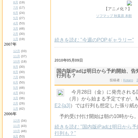
8月
(19)
7月
(17)
【アニメ化？】
【
6月
(24)
ソフマップ 秋葉原 本館
5月
(27)
4月
(53)
3月
(48)
2月
(30)
続きを読む "今週のPOPギャラリー"
1月
(19)
2007年
12月
(33)
11月
(37)
2010年05月09日
10月
(18)
9月
(30)
国内版iPadは明日から予約開始、
8月
(30)
行列も？
7月
(33)
投稿者：
Kotaro
6月
(50)
5月
(48)
今月28日（金）に発売される国
4月
(31)
（月）から始まる予定ですが、Mac Col
3月
(36)
2月
(26)
E2-[a3]
）では行列も想定した張り紙
1月
(42)
2006年
予約受け付け開始は朝の10時から
12月
(34)
続きを読む "国内版iPadは明日か
11月
(43)
10月
(46)
行列も？"
9月
(53)