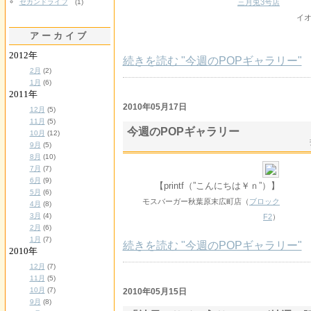
三月兎3号店
セカンドライフ
(1)
イオ
アーカイブ
2012年
続きを読む "今週のPOPギャラリー"
2月
(2)
1月
(6)
2011年
2010年05月17日
12月
(5)
11月
(5)
今週のPOPギャラリー
10月
(12)
9月
(5)
8月
(10)
7月
(7)
6月
(9)
【printf（”こんにちは￥ｎ”）】
5月
(6)
モスバーガー秋葉原末広町店（
ブロック
4月
(8)
3月
(4)
F2
）
2月
(6)
1月
(7)
続きを読む "今週のPOPギャラリー"
2010年
12月
(7)
11月
(5)
10月
(7)
2010年05月15日
9月
(8)