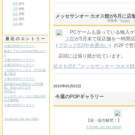
8月
(47)
7月
(49)
6月
(28)
メッセサンオー カオス館が6月に店
5月
(32)
投稿者：
Kotaro
4月
(2)
PCゲームも扱っている輸入ゲ
ス館
が5月末で現店舗を一時閉
最近のエントリー
（
ブロックE2/中央通沿い
）の2Fで
今週のPOPギャラリー
銀座とアキバのiPad行列レポー
ト
店頭には張り紙が出ています。
今週のPOPギャラリー
今週のPOPギャラリー
続きを読む "メッセサンオー カオス館
「社長のサイン入り」PT2が抽
選で販売
今週のPOPギャラリー
国内版iPadは明日から予約開
2010年05月03日
始、告知も出てます
行列も？
今週のPOPギャラリー
メッセサンオー カオス館が6月
に店舗移転
今週のPOPギャラリー
Syndicate this site (XML)
【祝・販売解禁！】
T-ZONE. PC DIY SHOP