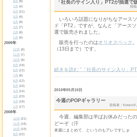
8月
(9)
「社長のサイン入り」PT2が抽選で
7月
(4)
投稿
6月
(21)
5月
(9)
いろいろ話題になりがちなアースソ
4月
(8)
ド「PT2」ですが、なんと「アース
3月
(7)
選で販売されました。
2月
(9)
1月
(9)
販売を行ったのは
オリオスペック
。
2009年
（13日まで）です。
12月
(8)
11月
(7)
10月
(9)
9月
(19)
続きを読む "「社長のサイン入り」PT
8月
(12)
7月
(8)
6月
(12)
5月
(10)
2010年05月10日
4月
(14)
3月
(23)
今週のPOPギャラリー
2月
(18)
投稿者：Kotar
1月
(17)
2008年
今週、編集部は半ばお休みだったの
12月
(21)
どーぞ（汗
11月
(16)
10月
(15)
来週にまとめて、というのもアレですし:p
9月
(22)