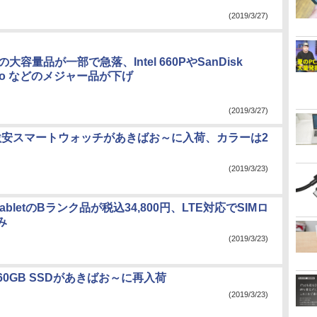
(2019/3/27)
Dの大容量品が一部で急落、Intel 660PやSanDisk
 Pro などのメジャー品が下げ
(2019/3/27)
円の激安スマートウォッチがあきばお～に入荷、カラーは2
(2019/3/23)
Z4 TabletのBランク品が税込34,800円、LTE対応でSIMロ
み
(2019/3/23)
の960GB SSDがあきばお～に再入荷
(2019/3/23)