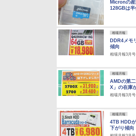
Micron
128GBは
相場月報
DDR4メモ
傾向
相場月報3月号
相場月報
AMDの第二
X」の在庫
相場月報3月号
相場月報
4TB HD
下がり傾向
相場月報3月号