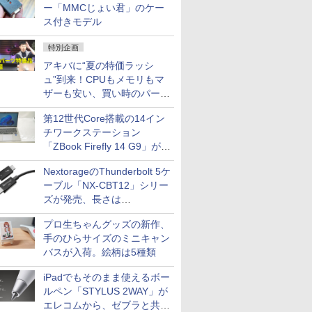
ー「MMCじょい君」のケー
ス付きモデル
特別企画
アキバに“夏の特価ラッシ
ュ”到来！CPUもメモリもマ
ザーも安い、買い時のパーツ
は？【8月7日(金)22時配信】
第12世代Core搭載の14イン
チワークステーション
「ZBook Firefly 14 G9」が
79,800円！秋葉原で中古PC
NextorageのThunderbolt 5ケ
セール
ーブル「NX-CBT12」シリー
ズが発売、長さは
30cm/50cm/1mの3種類
プロ生ちゃんグッズの新作、
手のひらサイズのミニキャン
バスが入荷。絵柄は5種類
iPadでもそのまま使えるボー
ルペン「STYLUS 2WAY」が
エレコムから、ゼブラと共同