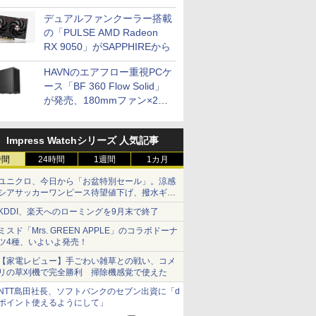
開発
デュアルファンクーラー搭載
の「PULSE AMD Radeon
RX 9050」がSAPPHIREから
HAVNのエアフロー重視PCケ
ース「BF 360 Flow Solid」
が発売、180mmファン×2搭
載
Impress Watchシリーズ 人気記事
時間
24時間
1週間
1カ月
ユニクロ、今日から「お盆特別セール」。涼感
シアサッカーワンピース待望値下げ、撥水ギア
ショーツは1990円に
KDDI、楽天へのローミングを9月末で終了
ミスド「Mrs. GREEN APPLE」のコラボドーナ
ツ4種、いよいよ発売！
【家電レビュー】手ごわい雑草との戦い、コメ
リの草刈機で完全勝利 掃除機感覚で使えた
NTT島田社長、ソフトバンクのセブン出資に「d
ポイント使えるようにして」