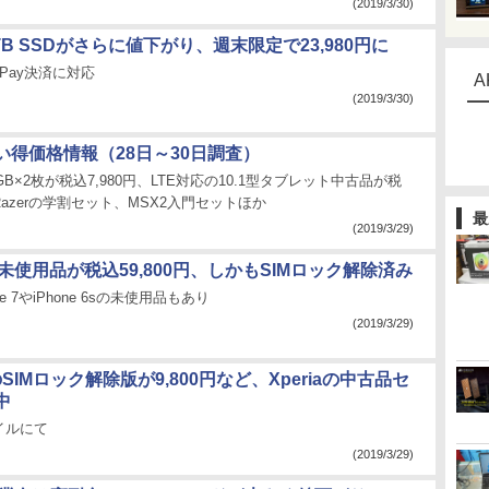
(2019/3/30)
2TB SSDがさらに値下がり、週末限定で23,980円に
 Pay決済に対応
A
(2019/3/30)
い得価格情報（28日～30日調査）
GB×2枚が税込7,980円、LTE対応の10.1型タブレット中古品が税
、Razerの学割セット、MSX2入門セットほか
最
(2019/3/29)
 8の未使用品が税込59,800円、しかもSIMロック解除済み
e 7やiPhone 6sの未使用品もあり
(2019/3/29)
Z5のSIMロック解除版が9,800円など、Xperiaの中古品セ
中
イルにて
(2019/3/29)