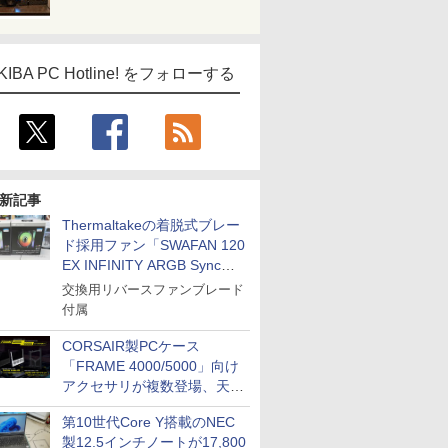
KIBA PC Hotline! をフォローする
新記事
Thermaltakeの着脱式ブレー
ド採用ファン「SWAFAN 120
EX INFINITY ARGB Sync」
に単品パッケージ
交換用リバースファンブレード
付属
CORSAIR製PCケース
「FRAME 4000/5000」向け
アクセサリが複数登場、天然
木製パネルや背面コネクタ対
第10世代Core Y搭載のNEC
応トレイなど
製12.5インチノートが17,800