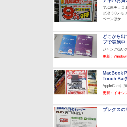
アキバお買
でぶ黒チョコボぬ
USB 3.0メ
ペーンほか
どこから出て
プで実施中
ジャンク扱いのWin
更新：Windows
MacBoo
Touch Ba
AppleCar
更新：イオシ
プレクスの