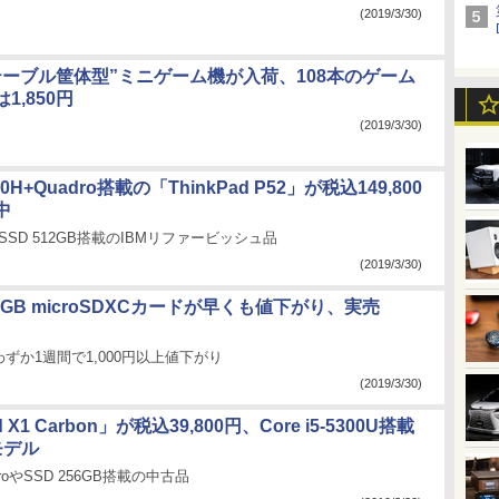
(2019/3/30)
テーブル筐体型”ミニゲーム機が入荷、108本のゲーム
1,850円
(2019/3/30)
8750H+Quadro搭載の「ThinkPad P52」が税込149,800
中
+SSD 512GB搭載のIBMリファービッシュ品
(2019/3/30)
12GB microSDXCカードが早くも値下がり、実売
ずか1週間で1,000円以上値下がり
(2019/3/30)
d X1 Carbon」が税込39,800円、Core i5-5300U搭載
モデル
 ProやSSD 256GB搭載の中古品