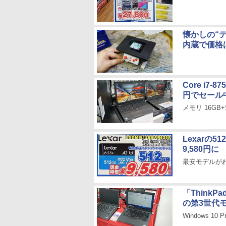
懐かしの“
内蔵で価格は
Core i7-
円でセール
メモリ 16GB
Lexarの5
9,580円に
最安モデルがわ
「ThinkPa
の第3世代
Windows 10