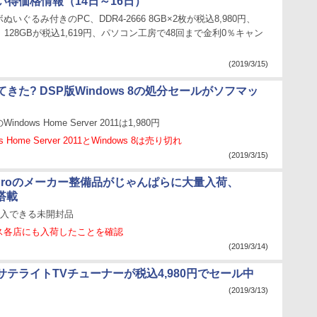
い得価格情報（14日～16日）
いぐるみ付きのPC、DDR4-2666 8GB×2枚が税込8,980円、
モリ 128GBが税込1,619円、パソコン工房で48回まで金利0％キャン
(2019/3/15)
きた? DSP版Windows 8の処分セールがソフマッ
dows Home Server 2011は1,980円
 Home Server 2011とWindows 8は売り切れ
(2019/3/15)
k Proのメーカー整備品がじゃんぱらに大量入荷、
r搭載
eに加入できる未開封品
ス各店にも入荷したことを確認
(2019/3/14)
サテライトTVチューナーが税込4,980円でセール中
(2019/3/13)