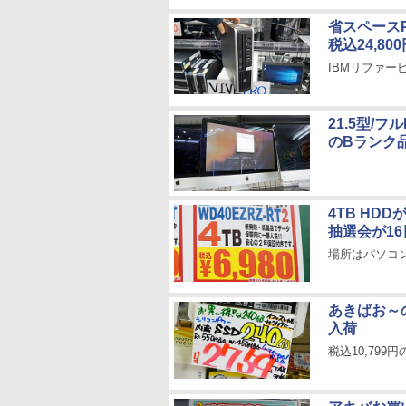
省スペースPC「
税込24,80
IBMリファー
21.5型/フル
のBランク
4TB HD
抽選会が1
場所はパソコン
あきばお～の
入荷
税込10,799円