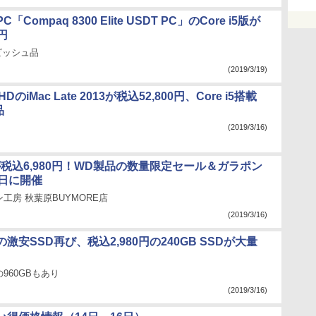
Compaq 8300 Elite USDT PC」のCore i5版が
0円
ビッシュ品
(2019/3/19)
HDのiMac Late 2013が税込52,800円、Core i5搭載
品
(2019/3/16)
Dが税込6,980円！WD製品の数量限定セール＆ガラポン
6日に開催
工房 秋葉原BUYMORE店
(2019/3/16)
激安SSD再び、税込2,980円の240GB SSDが大量
の960GBもあり
(2019/3/16)