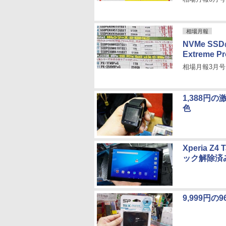
相場月報
NVMe SS
Extreme
相場月報3月号
1,388
色
Xperia 
ック解除済
9,999円