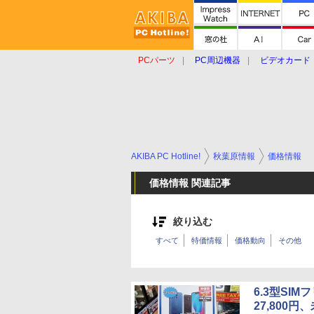
PCパーツ
PC周辺機器
ビデオカード
タブレット
おもしろグッズ
ショップ
AKIBA PC Hotline!
秋葉原情報
価格情報
価格情報 関連記事
絞り込む
すべて
特価情報
価格動向
その他
6.3型SIM
27,800円