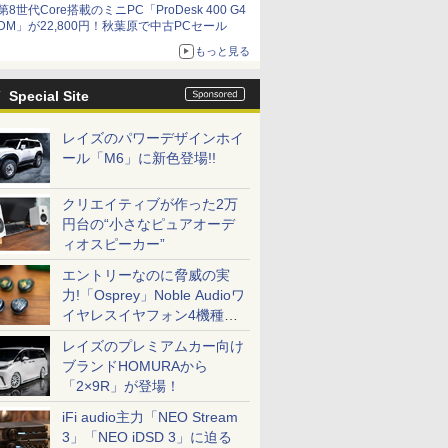
第8世代Core搭載のミニPC「ProDesk 400 G4
DM」が22,800円！秋葉原で中古PCセール
もっと見る
Special Site
レイズのパワーデザインホイ
ール「M6」に新色登場!!
クリエイティブが作った2万
円台の“小さなピュアオーデ
ィオスピーカー”
エントリーなのに脅威の実
力!「Osprey」Noble Audioワ
イヤレスイヤフォン4機種を
一気に聴く
レイズのプレミアムカー向け
ブランドHOMURAから
「2×9R」が登場！
iFi audio主力「NEO Stream
3」「NEO iDSD 3」に迫る