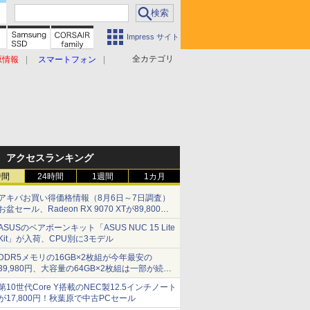
Impress サイト
全カテゴリ
原情報
スマートフォン
アクセスランキング
時間
24時間
1週間
1カ月
アキバお買い得価格情報（8月6日～7日調査）
お盆セール、Radeon RX 9070 XTが89,800
円、水平周波数24.8kHz対応の17型モニターが
ASUSのベアボーンキット「ASUS NUC 15 Lite
9,801円、暑さ指数連動セール ほか
Kit」が入荷、CPU別に3モデル
DDR5メモリの16GB×2枚組が今年最安の
39,980円、大容量の64GB×2枚組は一部が続騰
[8月前半のメモリ価格]
第10世代Core Y搭載のNEC製12.5インチノート
が17,800円！秋葉原で中古PCセール