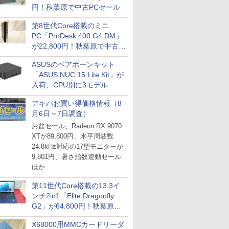
円！秋葉原で中古PCセール
第8世代Core搭載のミニ
PC「ProDesk 400 G4 DM」
が22,800円！秋葉原で中古
PCセール
ASUSのベアボーンキット
「ASUS NUC 15 Lite Kit」が
入荷、CPU別に3モデル
アキバお買い得価格情報（8
月6日～7日調査）
お盆セール、Radeon RX 9070
XTが89,800円、水平周波数
24.8kHz対応の17型モニターが
9,801円、暑さ指数連動セール
ほか
第11世代Core搭載の13.3イ
ンチ2in1「Elite Dragonfly
G2」が64,800円！秋葉原で
中古PCセール
X68000用MMCカードリーダ