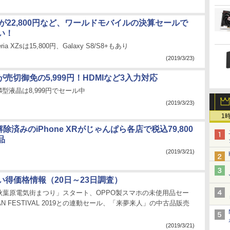
 XZ1が22,800円など、ワールドモバイルの決算セールで
い！
a XZsは15,800円、Galaxy S8/S8+もあり
(2019/3/23)
晶が売切御免の5,999円！HDMIなど3入力対応
4型液晶は8,999円でセール中
(2019/3/23)
1
解除済みのiPhone XRがじゃんぱら各店で税込79,800
品
(2019/3/21)
い得価格情報（20日～23日調査）
秋葉原電気街まつり」スタート、OPPO製スマホの未使用品セー
 FAN FESTIVAL 2019との連動セール、「来夢来人」の中古品販売
(2019/3/21)