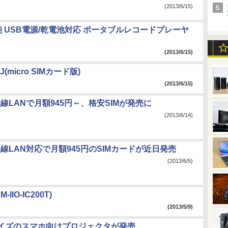
(2013/6/15)
 USB電源/乾電池対応 ポータブルレコードプレーヤ
(2013/6/15)
IJ(micro SIMカード版)
(2013/6/15)
無線LANで月額945円～、格安SIMが発売に
(2013/6/14)
無線LAN対応で月額945円のSIMカードが近日発売
(2013/6/5)
-IIO-IC200T)
(2013/5/9)
イズのスマホ向けプロジェクタが発売