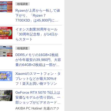
相場調査
Ryzenが上昇から一転して値
下がり、「Ryzen 7
7700X3D」は45,800円に急
落し「Ryzen 7 7800X3D」
イオシス創業30周年セール
との価格逆転解消 [8月前半の
「30周年記念祭」が14日か
CPU価格]
らスタート
相場調査
DDR5メモリの16GB×2枚組
が今年最安の39,980円、大容
量の64GB×2枚組は一部が続
騰 [8月前半のメモリ価格]
Xiaomiのスマートフォン・タ
ブレットなどが最大30%オ
フ！楽天お買い物マラソン
GeForce RTX 5070 Ti以上は
安価なモデルが売り切れ。一
部ショップがビデオカードの
購入制限を実施したニュース
AKIBA PC Hotline! 先週のアク