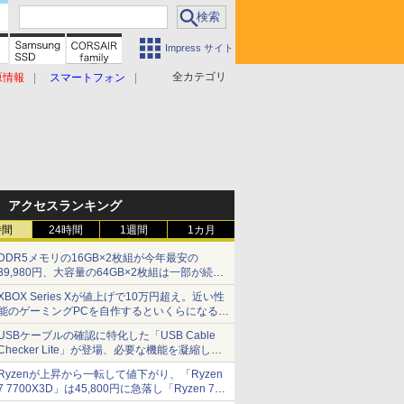
Impress サイト
全カテゴリ
原情報
スマートフォン
アクセスランキング
時間
24時間
1週間
1カ月
DDR5メモリの16GB×2枚組が今年最安の
39,980円、大容量の64GB×2枚組は一部が続騰
[8月前半のメモリ価格]
XBOX Series Xが値上げで10万円超え。近い性
能のゲーミングPCを自作するといくらになる？
【石田賀津男の『酒の肴にPCゲーム』】
USBケーブルの確認に特化した「USB Cable
Checker Lite」が登場、必要な機能を凝縮しコ
ンパクトに 7日発売
Ryzenが上昇から一転して値下がり、「Ryzen
7 7700X3D」は45,800円に急落し「Ryzen 7
7800X3D」との価格逆転解消 [8月前半のCPU