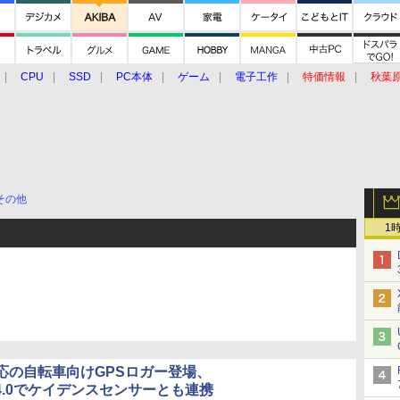
CPU
SSD
PC本体
ゲーム
電子工作
特価情報
秋葉
グルメ
イベント
価格動向
その他
1
応の自転車向けGPSロガー登場、
th 4.0でケイデンスセンサーとも連携