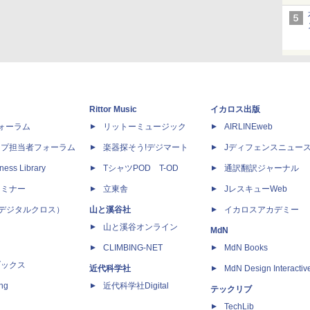
Rittor Music
イカロス出版
dフォーラム
リットーミュージック
AIRLINEweb
ップ担当者フォーラム
楽器探そう!デジマート
Jディフェンスニュー
ness Library
TシャツPOD T-OD
通訳翻訳ジャーナル
セミナー
立東舎
JレスキューWeb
 X（デジタルクロス）
山と溪谷社
イカロスアカデミー
山と溪谷オンライン
MdN
CLIMBING-NET
MdN Books
ブックス
近代科学社
MdN Design Interactiv
ing
近代科学社Digital
テックリブ
TechLib