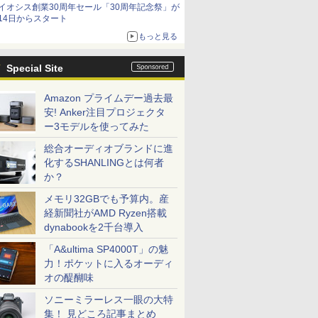
イオシス創業30周年セール「30周年記念祭」が
価格]
14日からスタート
もっと見る
Special Site
Amazon プライムデー過去最
安! Anker注目プロジェクタ
ー3モデルを使ってみた
総合オーディオブランドに進
化するSHANLINGとは何者
か？
メモリ32GBでも予算内。産
経新聞社がAMD Ryzen搭載
dynabookを2千台導入
「A&ultima SP4000T」の魅
力！ポケットに入るオーディ
オの醍醐味
ソニーミラーレス一眼の大特
集！ 見どころ記事まとめ