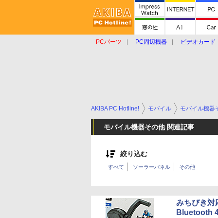
PCパーツ
PC周辺機器
ビデオカード
タブレット
おもしろグッズ
ショップ
AKIBA PC Hotline!
モバイル
モバイル機器
モバイル機器その他 関連記事
絞り込む
すべて
ソーラーパネル
その他
みちびき対
Bluetoo