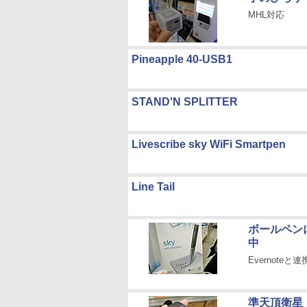
MHL対応
Pineapple 40-USB1
STAND'N SPLITTER
Livescribe sky WiFi Smartpen
Line Tail
ボールペン
中
Evernoteと
準天頂衛星