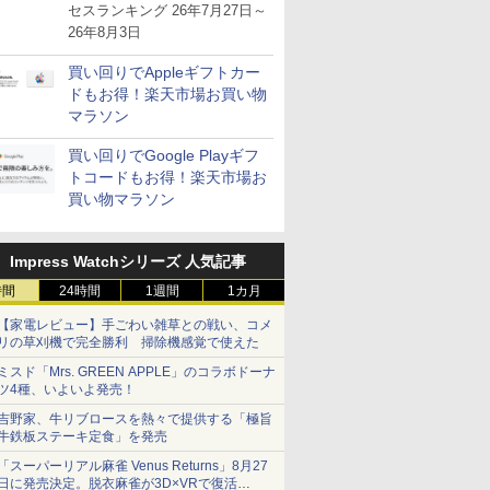
が注目を集める
セスランキング 26年7月27日～
26年8月3日
買い回りでAppleギフトカー
ドもお得！楽天市場お買い物
マラソン
買い回りでGoogle Playギフ
トコードもお得！楽天市場お
買い物マラソン
Impress Watchシリーズ 人気記事
時間
24時間
1週間
1カ月
【家電レビュー】手ごわい雑草との戦い、コメ
リの草刈機で完全勝利 掃除機感覚で使えた
ミスド「Mrs. GREEN APPLE」のコラボドーナ
ツ4種、いよいよ発売！
吉野家、牛リブロースを熱々で提供する「極旨
牛鉄板ステーキ定食」を発売
「スーパーリアル麻雀 Venus Returns」8月27
日に発売決定。脱衣麻雀が3D×VRで復活