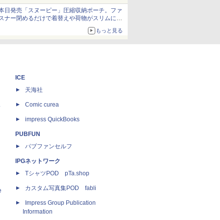
発売から2週間は20%オフになるセールが実施
本日発売「スヌーピー」圧縮収納ポーチ。ファ
スナー閉めるだけで着替えや荷物がスリムにま
とまる
もっと見る
ICE
天海社
ス
Comic curea
impress QuickBooks
PUBFUN
パブファンセルフ
IPGネットワーク
TシャツPOD pTa.shop
カスタム写真集POD fabli
e
Impress Group Publication
Information