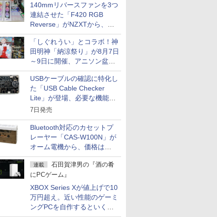
140mmリバースファンを3つ
連結させた「F420 RGB
Reverse」がNZXTから、単
一フレーム採用
「しぐれうい」とコラボ！神
田明神「納涼祭り」が8月7日
～9日に開催、アニソン盆踊
りや屋台グルメなどもあり
USBケーブルの確認に特化し
た「USB Cable Checker
Lite」が登場、必要な機能を
凝縮しコンパクトに
7日発売
Bluetooth対応のカセットプ
レーヤー「CAS-W100N」が
オーム電機から、価格は
5,940円
石田賀津男の『酒の肴
連載
にPCゲーム』
XBOX Series Xが値上げで10
万円超え。近い性能のゲーミ
ングPCを自作するといくら
になる？