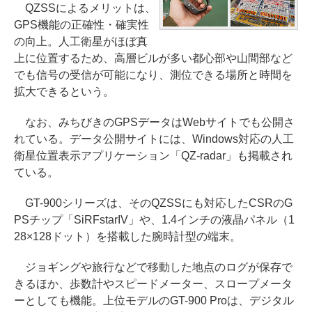
QZSSによるメリットは、
GPS機能の正確性・確実性
の向上。人工衛星がほぼ真
上に位置するため、高層ビルが多い都心部や山間部など
でも信号の受信が可能になり、測位できる場所と時間を
拡大できるという。
なお、みちびきのGPSデータはWebサイトでも公開さ
れている。データ公開サイトには、Windows対応の人工
衛星位置表示アプリケーション「QZ-radar」も掲載され
ている。
GT-900シリーズは、そのQZSSにも対応したCSRのG
PSチップ「SiRFstarIV」や、1.4インチの液晶パネル（1
28×128ドット）を搭載した腕時計型の端末。
ジョギングや旅行などで移動した地点のログが保存で
きるほか、歩数計やスピードメーター、スロープメータ
ーとしても機能。上位モデルのGT-900 Proは、デジタル