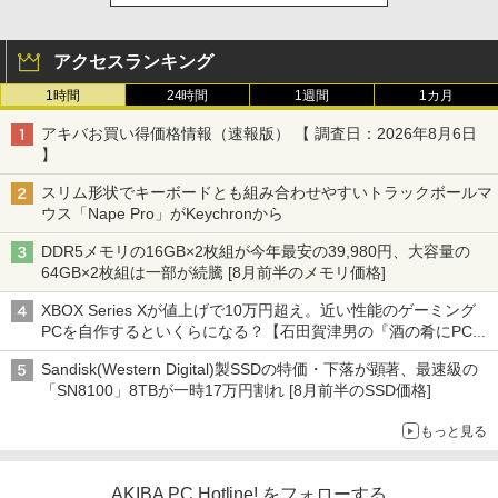
アクセスランキング
1時間
24時間
1週間
1カ月
アキバお買い得価格情報（速報版） 【 調査日：2026年8月6日
】
スリム形状でキーボードとも組み合わせやすいトラックボールマ
ウス「Nape Pro」がKeychronから
DDR5メモリの16GB×2枚組が今年最安の39,980円、大容量の
64GB×2枚組は一部が続騰 [8月前半のメモリ価格]
XBOX Series Xが値上げで10万円超え。近い性能のゲーミング
PCを自作するといくらになる？【石田賀津男の『酒の肴にPCゲ
ーム』】
Sandisk(Western Digital)製SSDの特価・下落が顕著、最速級の
「SN8100」8TBが一時17万円割れ [8月前半のSSD価格]
もっと見る
AKIBA PC Hotline! をフォローする