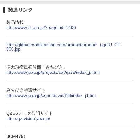
関連リンク
製品情報
http://www.i-gotu.jp/?page_id=1406
http://global.mobileaction.com/product/product_i-gotU_GT-
900.jsp
準天頂衛星初号機「みちびき」
http://www.jaxa.jp/projects/sat/qzss/index_j.html
みちびき特設サイト
http://www.jaxa.jp/countdown/f18/index_j.html
QZSSデータ公開サイト
http://qz-vision.jaxa.jp/
BCM4751