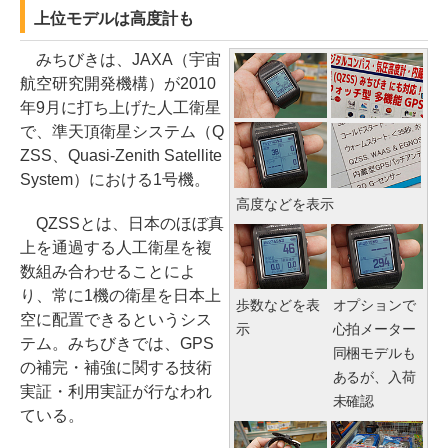
上位モデルは高度計も
みちびきは、JAXA（宇宙
航空研究開発機構）が2010
年9月に打ち上げた人工衛星
で、準天頂衛星システム（Q
ZSS、Quasi-Zenith Satellite
System）における1号機。
高度などを表示
QZSSとは、日本のほぼ真
上を通過する人工衛星を複
数組み合わせることによ
り、常に1機の衛星を日本上
歩数などを表
オプションで
空に配置できるというシス
示
心拍メーター
テム。みちびきでは、GPS
同梱モデルも
の補完・補強に関する技術
あるが、入荷
実証・利用実証が行なわれ
未確認
ている。