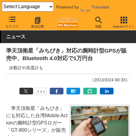
Powered by
Translate
AKIBA PC Hotline!
モバイル
ウェアラブル
その他
カテゴリ
過去記事
検索
Impressサイト
ニュース
準天頂衛星「みちびき」対応の腕時計型GPSが販
売中、Bluetooth 4.0対応で1万円台
歩数計や高度計も
（2013/3/24 00:33）
リスト
準天頂衛星「みちびき」
にも対応した台湾Mobile Act
ionの腕時計型GPSロガー
「GT-900シリーズ」が販売