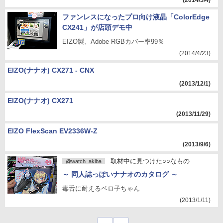
(2014/5/4)
ファンレスになったプロ向け液晶「ColorEdge
CX241」が店頭デモ中
EIZO製、Adobe RGBカバー率99％
(2014/4/23)
EIZO(ナナオ) CX271 - CNX
(2013/12/1)
EIZO(ナナオ) CX271
(2013/11/29)
EIZO FlexScan EV2336W-Z
(2013/9/6)
取材中に見つけた○○なもの
@watch_akiba
～ 同人誌っぽいナナオのカタログ ～
毒舌に耐えるペロ子ちゃん
(2013/1/11)