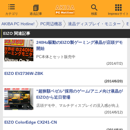
カテゴリ
過去記事
検索
Impressサイト
AKIBA PC Hotline!
PC周辺機器
液晶ディスプレイ・モニター
E
EIZO 関連記事
240Hz駆動のEIZO製ゲーミング液晶が店頭デモ
開始
PC本体とセット販売中
(2014/7/2)
EIZO EV2736W-ZBK
(2014/6/20)
“超狭額ベゼル”採用のゲーム/アニメ向け液晶が
EIZOから近日登場
店頭デモ中、マルチディスプレイの没入感が向上
(2014/6/12)
EIZO ColorEdge CX241-CN