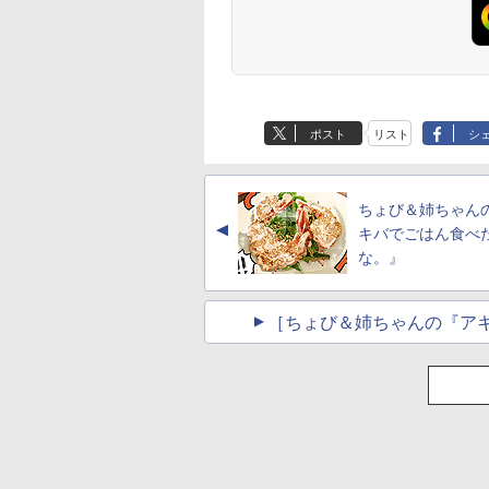
ポスト
リスト
シ
ちょび＆姉ちゃん
▲
キバでごはん食べ
な。』
［ちょび＆姉ちゃんの『ア