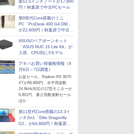
製12.5インチノートが17,800
円！秋葉原で中古PCセール
第8世代Core搭載のミニ
PC「ProDesk 400 G4 DM」
が22,800円！秋葉原で中古
PCセール
ASUSのベアボーンキット
「ASUS NUC 15 Lite Kit」が
入荷、CPU別に3モデル
アキバお買い得価格情報（8
月6日～7日調査）
お盆セール、Radeon RX 9070
XTが89,800円、水平周波数
24.8kHz対応の17型モニターが
9,801円、暑さ指数連動セール
ほか
第11世代Core搭載の13.3イ
ンチ2in1「Elite Dragonfly
G2」が64,800円！秋葉原で
中古PCセール