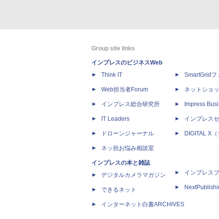
Group site links
インプレスのビジネスWeb
Think IT
SmartGri
Web担当者Forum
ネットショ
インプレス総合研究所
Impress Busi
IT Leaders
インプレス
ドローンジャーナル
DIGITAL
ネッ担お悩み相談室
インプレスの本と雑誌
インプレス
デジタルカメラマガジン
NextPublish
できるネット
インターネット白書ARCHIVES