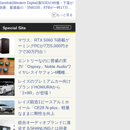
Sandisk(Western Digital)製SSDの特価・下落が
顕著、最速級の「SN8100」8TBが一時17万円
割れ [8月前半のSSD価格]
もっと見る
Special Site
マウス、RTX 5060 Ti搭載ゲ
ーミングPCが7万5,000円オ
フで30万円台！
エントリーなのに脅威の実
力!「Osprey」Noble Audioワ
イヤレスイヤフォン4機種を
一気に聴く
レイズのプレミアムカー向け
ブランドHOMURAから
「2×9R」が登場！
レイズ鍛造1ピースアルミホ
イール「CE28 N-plus」軽量
なままに剛性を向上
総合オーディオブランドに進
化するSHANLINGとは何者