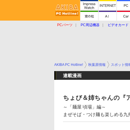
PCパーツ
PC周辺機器
ビデオカード
タブレット
おもしろグッズ
ショップ
AKIBA PC Hotline!
秋葉原情報
スポット情
連載漫画
ちょび＆姉ちゃんの『
～「麺屋 頃場」編～
まぜそば・つけ麺も楽しめる九州