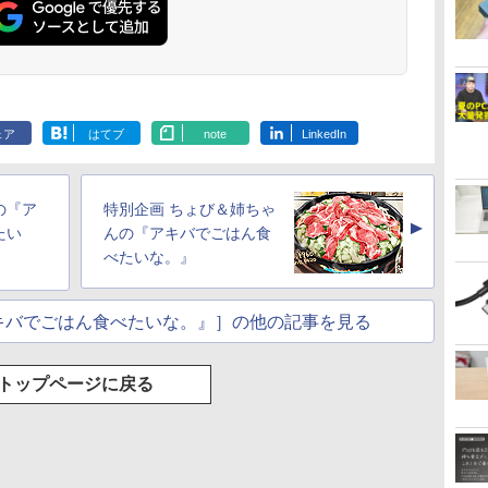
ェア
はてブ
note
LinkedIn
の『ア
特別企画 ちょび＆姉ちゃ
▲
たい
んの『アキバでごはん食
べたいな。』
キバでごはん食べたいな。』］の他の記事を見る
トップページに戻る