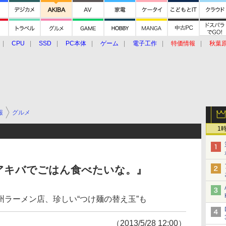
CPU
SSD
PC本体
ゲーム
電子工作
特価情報
秋葉
グルメ
イベント
価格動向
報
グルメ
1
アキバでごはん食べたいな。』
ラーメン店、珍しい“つけ麺の替え玉”も
（2013/5/28 12:00）