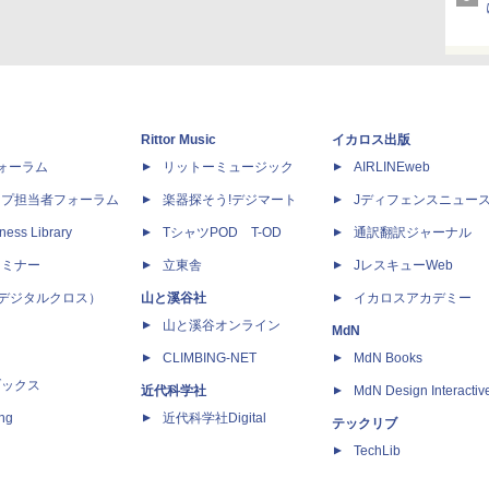
Rittor Music
イカロス出版
dフォーラム
リットーミュージック
AIRLINEweb
ップ担当者フォーラム
楽器探そう!デジマート
Jディフェンスニュー
ness Library
TシャツPOD T-OD
通訳翻訳ジャーナル
セミナー
立東舎
JレスキューWeb
 X（デジタルクロス）
山と溪谷社
イカロスアカデミー
山と溪谷オンライン
MdN
CLIMBING-NET
MdN Books
ブックス
近代科学社
MdN Design Interactiv
ing
近代科学社Digital
テックリブ
TechLib