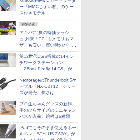
X68000用MMCカードリーダ
ー「MMCじょい君」のケー
ス付きモデル
特別企画
アキバに“夏の特価ラッシ
ュ”到来！CPUもメモリもマ
ザーも安い、買い時のパーツ
は？【8月7日(金)22時配信】
第12世代Core搭載の14イン
チワークステーション
「ZBook Firefly 14 G9」が
79,800円！秋葉原で中古PC
NextorageのThunderbolt 5ケ
セール
ーブル「NX-CBT12」シリー
ズが発売、長さは
30cm/50cm/1mの3種類
プロ生ちゃんグッズの新作、
手のひらサイズのミニキャン
バスが入荷。絵柄は5種類
iPadでもそのまま使えるボー
ルペン「STYLUS 2WAY」が