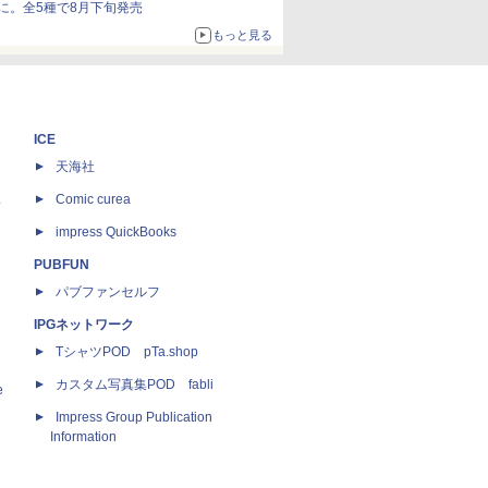
に。全5種で8月下旬発売
もっと見る
ICE
天海社
ス
Comic curea
impress QuickBooks
PUBFUN
パブファンセルフ
IPGネットワーク
TシャツPOD pTa.shop
カスタム写真集POD fabli
e
Impress Group Publication
Information