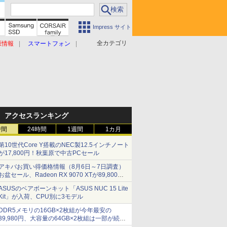
Impress サイト
全カテゴリ
原情報
スマートフォン
アクセスランキング
時間
24時間
1週間
1カ月
第10世代Core Y搭載のNEC製12.5インチノート
が17,800円！秋葉原で中古PCセール
アキバお買い得価格情報（8月6日～7日調査）
お盆セール、Radeon RX 9070 XTが89,800
円、水平周波数24.8kHz対応の17型モニターが
ASUSのベアボーンキット「ASUS NUC 15 Lite
9,801円、暑さ指数連動セール ほか
Kit」が入荷、CPU別に3モデル
DDR5メモリの16GB×2枚組が今年最安の
39,980円、大容量の64GB×2枚組は一部が続騰
[8月前半のメモリ価格]