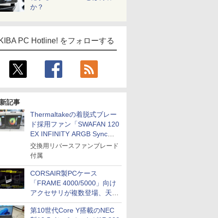
か？
KIBA PC Hotline! をフォローする
新記事
Thermaltakeの着脱式ブレー
ド採用ファン「SWAFAN 120
EX INFINITY ARGB Sync」
に単品パッケージ
交換用リバースファンブレード
付属
CORSAIR製PCケース
「FRAME 4000/5000」向け
アクセサリが複数登場、天然
木製パネルや背面コネクタ対
第10世代Core Y搭載のNEC
応トレイなど