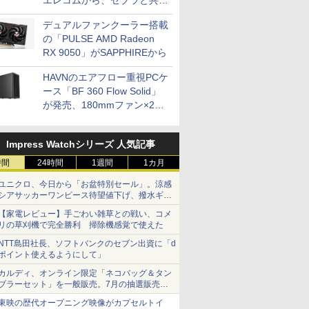
エレコムから、ゼブラと共同
開発
デュアルファンクーラー搭載
の「PULSE AMD Radeon
RX 9050」がSAPPHIREから
HAVNのエアフロー重視PCケ
ース「BF 360 Flow Solid」
が発売、180mmファン×2搭
載
Impress Watchシリーズ 人気記事
時間
24時間
1週間
1カ月
ユニクロ、今日から「お盆特別セール」。涼感
シアサッカーワンピース待望値下げ、撥水ギア
ショーツは1990円に
【家電レビュー】手ごわい雑草との戦い、コメ
リの草刈機で完全勝利 掃除機感覚で使えた
NTT島田社長、ソフトバンクのセブン出資に「d
ポイント使えるようにして」
カルディ、オンライン限定「ネコバッグ＆タン
ブラーセット」を一般販売。7月の抽選販売の
当選無効分
東映の歴代オープニング映像がカプセルトイ