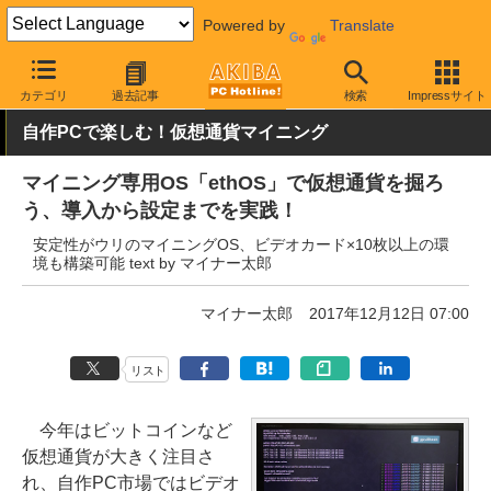
Powered by
Translate
AKIBA PC Hotline!
PC本体・ソフト
OS
その他
カテゴリ
過去記事
検索
Impressサイト
自作PCで楽しむ！仮想通貨マイニング
マイニング専用OS「ethOS」で仮想通貨を掘ろ
う、導入から設定までを実践！
安定性がウリのマイニングOS、ビデオカード×10枚以上の環
境も構築可能 text by マイナー太郎
マイナー太郎
2017年12月12日 07:00
リスト
今年はビットコインなど
仮想通貨が大きく注目さ
れ、自作PC市場ではビデオ