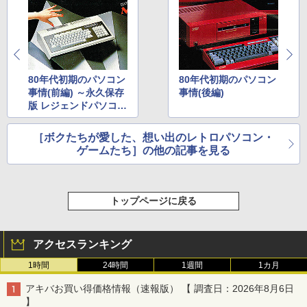
80年代初期のパソコン
80年代初期のパソコン
事情(前編) ～永久保存
事情(後編)
版 レジェンドパソコン
ゲーム80年代記～
［ボクたちが愛した、想い出のレトロパソコン・
ゲームたち］の他の記事を見る
トップページに戻る
アクセスランキング
1時間
24時間
1週間
1カ月
アキバお買い得価格情報（速報版） 【 調査日：2026年8月6日
】