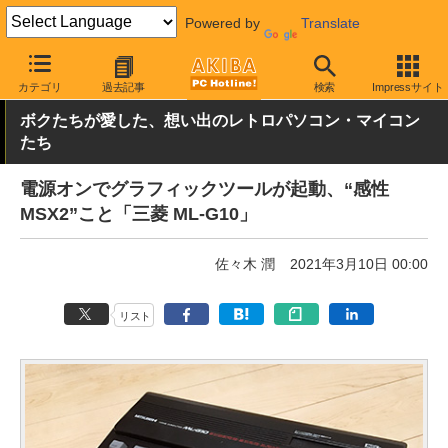
Powered by
Translate
AKIBA PC Hotline!
PC本体・ソフト
PC本体
その他
カテゴリ
過去記事
検索
Impressサイト
ボクたちが愛した、想い出のレトロパソコン・マイコン
たち
電源オンでグラフィックツールが起動、“感性
MSX2”こと「三菱 ML-G10」
佐々木 潤
2021年3月10日 00:00
リスト