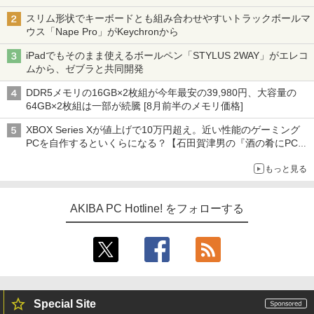
スリム形状でキーボードとも組み合わせやすいトラックボールマ
ウス「Nape Pro」がKeychronから
iPadでもそのまま使えるボールペン「STYLUS 2WAY」がエレコ
ムから、ゼブラと共同開発
DDR5メモリの16GB×2枚組が今年最安の39,980円、大容量の
64GB×2枚組は一部が続騰 [8月前半のメモリ価格]
XBOX Series Xが値上げで10万円超え。近い性能のゲーミング
PCを自作するといくらになる？【石田賀津男の『酒の肴にPCゲ
ーム』】
もっと見る
AKIBA PC Hotline! をフォローする
Special Site