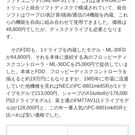
ソフトユニットのML-WPS1です。これは漢字ROMカー
トリッジと統合ソフトディスクで構成されていて、統合
ソフトはワープロ/表計算/描画/通信の4機能を内蔵、これ
らの機能を自由に組み合わせて使用できました。価格は
49,800円でしたが、ディスクドライブも必要となりま
す。
そのFDDも、1ドライブを内蔵したモデル・ML-30FD
が64,800円、それを本体に接続する為のフロッピーディ
スクコントローラ・ML-30DCを25,000円で提供していま
した。本体とFDD、フロッピーディスクコントローラを
揃えると約19万円にもなりますが、1985年に市場に流通
していた他機種を見ればNECのPC-8801mkIISRが1ドラ
イブモデルで213,000円、シャープのX1turboIIが178,000
円(2ドライブモデル)、富士通のFM77AV1(1ドライブモデ
ル)が128,000円と、この年一番人気のPC-8801mkIISRと
比べれば安い価格でした。