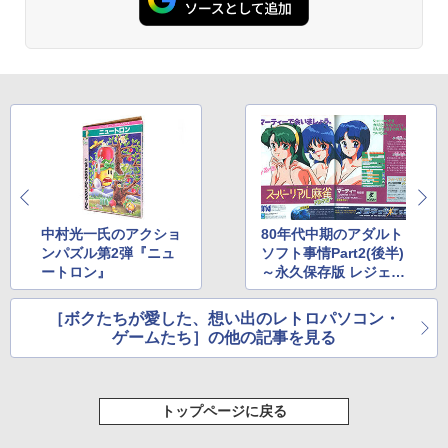
中村光一氏のアクショ
80年代中期のアダルト
ンパズル第2弾『ニュ
ソフト事情Part2(後半)
ートロン』
～永久保存版 レジェン
ドパソコンゲーム80年
代記～
［ボクたちが愛した、想い出のレトロパソコン・
ゲームたち］の他の記事を見る
トップページに戻る