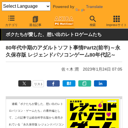
Powered by
Translate
AKIBA PC Hotline!
PC本体・ソフト
ソフト・PCゲーム
PCゲ
カテゴリ
過去記事
検索
Impressサイト
ボクたちが愛した、想い出のレトロゲームたち
80年代中期のアダルトソフト事情Part2(前半)～永
久保存版 レジェンドパソコンゲーム80年代記～
佐々木 潤
2023年1月24日 07:05
リスト
連載「ボクたちが愛した、想い出のレト
ロパソコン・ゲームたち」の番外編とし
て、この記事では総合科学出版から発売さ
れている「永久保存版 レジェンドパソコン