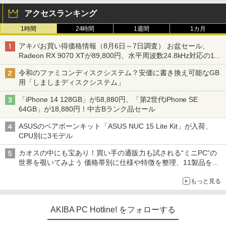
アクセスランキング
1時間
24時間
1週間
1カ月
アキバお買い得価格情報（8月6日～7日調査） お盆セール、
Radeon RX 9070 XTが89,800円、水平周波数24.8kHz対応の17
型モニターが9,801円、暑さ指数連動セール ほか
令和のファミコンディスクシステム？安価に書き換え可能なGB
用「しましまディスクシステム」
「iPhone 14 128GB」が58,880円、「第2世代iPhone SE
64GB」が18,880円！中古Bランク品セール
ASUSのベアボーンキット「ASUS NUC 15 Lite Kit」が入荷、
CPU別に3モデル
カオスの中にも宝あり！買い手の通販力も試される“ミニPC”の
世界を覗いてみよう 価格帯別に仕様や特徴を整理、11製品をピ
ックアップ text by 石川 ひさよし
もっと見る
AKIBA PC Hotline! をフォローする