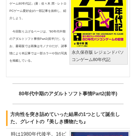
ゲーム80年代記」(著：佐々木 潤・レトロ
PCゲーム愛好会)の一部記事を抜粋し、紹
介しよう。
今回取り上げるページは、“80年代中期
のアダルトソフト事情Part2(前半)”だ。な
お、書籍版では画像はモノクロだが、諸事
永久保存版 レジェンドパソ
情により本記事では一部カラーや別の写真
コンゲーム80年代記
を掲載している。
80年代中期のアダルトソフト事情Part2(前半)
方向性を突き詰めていった結果の1つとして誕生し
た、グレイトの『美しき獲物たち』
時は1980年代後半。16ビ