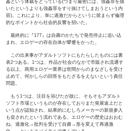
姦という体裁をとっている(つまり厳密には、強姦罪を描
いたというよりも強姦罪をすり抜けてしまおうという内
容)。これにより、単に過激だからというに留まらず倫理
的なポイントから社会的反響を招いた。
最終的に『177』は自粛のかたちで発売停止に追い込
まれ、エロゲーの存在自体が顰蹙をかった。
この出来事がアダルトソフトにもたらしたものには裏
表2つある。1つは、作品が社会のなかで市販され流通す
る以上、商用エロゲー業界は世間からのまなざしを受け
止めて、何かしらの回答をもたざるをえないという責任
問題。
もう1つは、注目を浴びたが故に、そもそもアダルト
ソフト市場というものが存在しておりまだ発展途上だと
いう点が認知され、結果的にむしろメーカーの新規参入
も促されたという流れである。エロゲーの歴史はおおむ
ね、過激化→批判を受けて自粛→形を変えて再過激