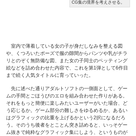
CG集の境界を考えさせる。
室内で薄着している女の子が身だしなみを整える図
や、くつろいたポーズで服の隙間からパンツや乳がチラ
リとのぞく無防備な図、また女の子同士のペッティング
絵などを詰め合わせた内容で、これを第1弾として6作目
まで続く人気タイトルに育っていった。
先に述べた通りアダルトソフトの一側面として、ゲー
ムの手間とごほうびのエロを組み合わせた作りがある。
それをもっと簡便に楽しみたいユーザーがいた場合、ど
う応じるか。ゲーム部分の難しさをゆるめるか、あるい
はグラフィックの比重を上げるかという2択になるだろ
う。そのうち後者をとことん突き詰めると、いっそゲー
ム抜きで純粋なグラフィック集にしよう、というものが