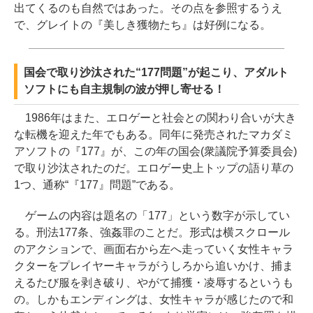
出てくるのも自然ではあった。その点を参照するうえ
で、グレイトの『美しき獲物たち』は好例になる。
国会で取り沙汰された“177問題”が起こり、アダルト
ソフトにも自主規制の波が押し寄せる！
1986年はまた、エロゲーと社会との関わり合いが大き
な転機を迎えた年でもある。同年に発売されたマカダミ
アソフトの『177』が、この年の国会(衆議院予算委員会)
で取り沙汰されたのだ。エロゲー史上トップの語り草の
1つ、通称“『177』問題”である。
ゲームの内容は題名の「177」という数字が示してい
る。刑法177条、強姦罪のことだ。形式は横スクロール
のアクションで、画面右から左へ走っていく女性キャラ
クターをプレイヤーキャラがうしろから追いかけ、捕ま
えるたび服を剥き破り、やがて捕獲・凌辱するというも
の。しかもエンディングは、女性キャラが感じたので和