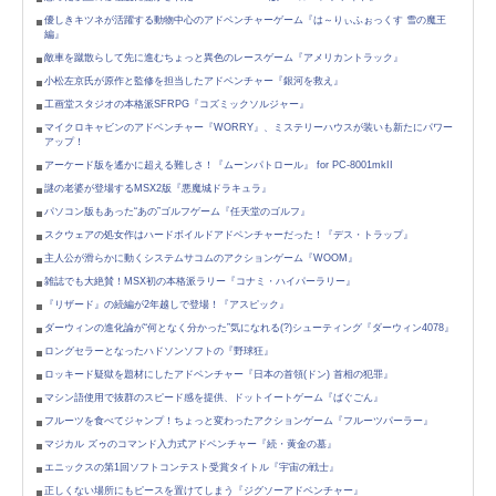
優しきキツネが活躍する動物中心のアドベンチャーゲーム『は～りぃふぉっくす 雪の魔王
編』
敵車を蹴散らして先に進むちょっと異色のレースゲーム『アメリカントラック』
小松左京氏が原作と監修を担当したアドベンチャー『銀河を救え』
工画堂スタジオの本格派SFRPG『コズミックソルジャー』
マイクロキャビンのアドベンチャー『WORRY』、ミステリーハウスが装いも新たにパワー
アップ！
アーケード版を遙かに超える難しさ！『ムーンパトロール』 for PC-8001mkII
謎の老婆が登場するMSX2版『悪魔城ドラキュラ』
パソコン版もあった“あの”ゴルフゲーム『任天堂のゴルフ』
スクウェアの処女作はハードボイルドアドベンチャーだった！『デス・トラップ』
主人公が滑らかに動くシステムサコムのアクションゲーム『WOOM』
雑誌でも大絶賛！MSX初の本格派ラリー『コナミ・ハイパーラリー』
『リザード』の続編が2年越しで登場！『アスピック』
ダーウィンの進化論が“何となく分かった”気になれる(?)シューティング『ダーウィン4078』
ロングセラーとなったハドソンソフトの『野球狂』
ロッキード疑獄を題材にしたアドベンチャー『日本の首領(ドン) 首相の犯罪』
マシン語使用で抜群のスピード感を提供、ドットイートゲーム『ばぐごん』
フルーツを食べてジャンプ！ちょっと変わったアクションゲーム『フルーツパーラー』
マジカル ズゥのコマンド入力式アドベンチャー『続・黄金の墓』
エニックスの第1回ソフトコンテスト受賞タイトル『宇宙の戦士』
正しくない場所にもピースを置けてしまう『ジグソーアドベンチャー』