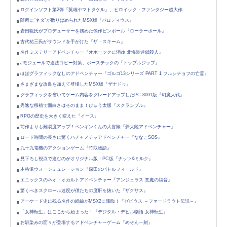
ログインソフト第2弾『英雄ヤマトタケル』、ヒロイック・ファンタジー超大作
随所に“ネタ”が散りばめられたMSX版『パロディウス』
岩田聡氏がプロデューサーを務めた傑作ピンボール『ローラーボール』
古代祐三氏がサウンドを手がけた『ザ・スキーム』
名作ミステリーアドベンチャー『オホーツクに消ゆ 北海道連鎖殺人』
Jモジュールで違法コピー対策、ボーステックの『トップルジップ』
ほぼグラフィックなしのアドベンチャー『ゴルゴ13シリーズ PART 1 フルシチョフの亡霊』
さまざまな改良を加えて登場したMSX版『ザナドゥ』
グラフィックを省いてゲーム内容をグレードアップしたPC-8001版『幻魔大戦』
秀逸な移植で面白さはそのまま！ぴゅう太版『スクランブル』
RPGの歴史を大きく変えた『イース』
前作よりも難易度アップ！ペンギンくんの大冒険『夢大陸アドベンチャー』
ロード時間の長さに驚くハチャメチャアドベンチャー『ななこSOS』
九十九電機のアクションゲーム『竹取物語』
見下ろし視点で進むのがオリジナル版！PC版『ナッツ&ミルク』
本格派ウォーシミュレーション『森田のバトルフィールド』
エニックスのネオ・オカルトアドベンチャー『アンジェラス 悪魔の福音』
驚くべきスクロール速度が僕たちの度肝を抜いた『ザクサス』
アーケード史に残る名作の続編がMSX2に降臨！『ゼビウス ～ファードラウト伝説～』
「女神転生」はここから始まった！『デジタル・デビル物語 女神転生』
お馴染みの面々が登場するアドベンチャーゲーム『めぞん一刻』