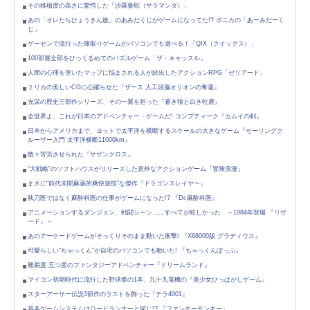
その移植度の高さに驚愕した「沙羅曼蛇（サラマンダ）」
あの「オレたちひょうきん族」のあみだくじがゲームになってた!? ポニカの「あーみだーく
じ」
ゲーセンで流行った陣取りゲームがパソコンでも遊べる！「QIX（クイックス）」
100部屋全部をひっくるめてのパズルゲーム「ザ・キャッスル」
人間の心理を突いたマップに悩まされる人が続出したアクションRPG「ゼリアード」
ミリカの美しいCGに心躍らせた『ザース 人工頭脳オリオンの奪還』
光栄の歴史三部作シリーズ、その一翼を担った『蒼き狼と白き牝鹿』
全世界よ、これが日本のアドベンチャー・ゲームだ! コンプティーク『カムイの剣』
日本からアメリカまで、ヨットで太平洋を横断するスケールの大きなゲーム『セーリングク
ルーザー入門 太平洋横断11000km』
散々苦労させられた『サザンクロス』
“大戦略”のソフトハウスがリリースした意外なアクションゲーム『冒険浪漫』
まさに“前代未聞麻薬的爽快遊技”な傑作『ドラゴンスレイヤー』
執刀医ではなく麻酔科医の仕事がゲームになった!? 『Dr.麻酔科医』
アニメーションするダンジョン、戦闘シーン……すべてが眩しかった ～1984年登場 『リザ
ード』～
あのアーケードゲームがそっくりそのまま動いた衝撃! 『X68000版 グラディウス』
可愛らしい“ちゃっくん”が自宅のパソコンでも動いた! 『ちゃっくんぽっぷ』
難易度 五つ星のファンタジーアドベンチャー『ドリームランド』
マイコン初期時代に流行した野球拳の1本、九十九電機の『美少女ひっぱがしゲーム』
スターアーサー伝説3部作のラストを飾った『テラ4001』
基本ゲームシステムはロードランナーと同じ!? 『ファンキーモンキー』