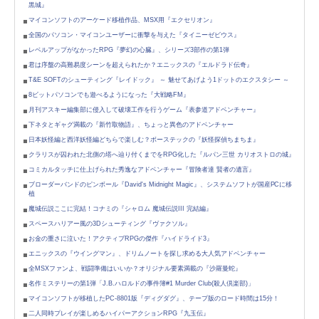
黒城』
マイコンソフトのアーケード移植作品、MSX用『エクセリオン』
全国のパソコン・マイコンユーザーに衝撃を与えた『タイニーゼビウス』
レベルアップがなかったRPG『夢幻の心臓』、シリーズ3部作の第1弾
君は序盤の高難易度シーンを超えられたか？エニックスの『エルドラド伝奇』
T&E SOFTのシューティング『レイドック』 ～ 魅せてあげよう1ドットのエクスタシー ～
8ビットパソコンでも遊べるようになった『大戦略FM』
月刊アスキー編集部に侵入して破壊工作を行うゲーム『表参道アドベンチャー』
下ネタとギャグ満載の『新竹取物語』、ちょっと異色のアドベンチャー
日本妖怪編と西洋妖怪編どちらで楽しむ？ボーステックの『妖怪探偵ちまちま』
クラリスが囚われた北側の塔へ辿り付くまでをRPG化した『ルパン三世 カリオストロの城』
コミカルタッチに仕上げられた秀逸なアドベンチャー『冒険者達 賢者の遺言』
ブローダーバンドのピンボール『David's Midnight Magic』、システムソフトが国産PCに移
植
魔城伝説ここに完結！コナミの『シャロム 魔城伝説III 完結編』
スペースハリアー風の3Dシューティング『ヴァクソル』
お金の重さに泣いた！アクティブRPGの傑作『ハイドライド3』
エニックスの『ウイングマン』、ドリムノートを探し求める大人気アドベンチャー
全MSXファンよ、戦闘準備はいいか？オリジナル要素満載の『沙羅曼蛇』
名作ミステリーの第1弾「J.B.ハロルドの事件簿#1 Murder Club(殺人倶楽部)」
マイコンソフトが移植したPC-8801版『ディグダグ』、テープ版のロード時間は15分！
二人同時プレイが楽しめるハイパーアクションRPG『九玉伝』