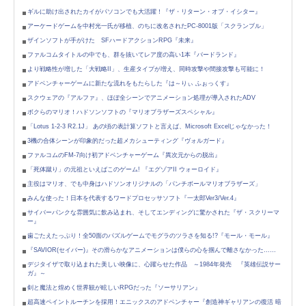
ギルに助け出されたカイがパソコンでも大活躍！『ザ・リターン・オブ・イシター』
アーケードゲームを中村光一氏が移植、のちに改名されたPC-8001版「スクランブル」
ザインソフトが手がけた SFハードアクションRPG『未来』
ファルコムタイトルの中でも、群を抜いてレア度の高い1本『バードランド』
より戦略性が増した「大戦略II」、生産タイプが増え、同時攻撃や間接攻撃も可能に！
アドベンチャーゲームに新たな流れをもたらした『は～りぃ ふぉっくす』
スクウェアの『アルファ』、ほぼ全シーンでアニメーション処理が導入されたADV
ボクらのマリオ！ハドソンソフトの『マリオブラザーズスペシャル』
「Lotus 1-2-3 R2.1J」 あの頃の表計算ソフトと言えば、Microsoft Excelじゃなかった！
3機の合体シーンが印象的だった超メカシューティング『ヴォルガード』
ファルコムのFM-7向け初アドベンチャーゲーム『異次元からの脱出』
「死体蹴り」の元祖といえばこのゲーム! 『エグゾアII ウォーロイド』
主役はマリオ、でも中身はハドソンオリジナルの「パンチボールマリオブラザーズ」
みんな使った！日本を代表するワードプロセッサソフト『一太郎Ver3/Ver.4』
サイバーパンクな雰囲気に飲み込まれ、そしてエンディングに驚かされた『ザ・スクリーマ
ー』
歯ごたえたっぷり！全50面のパズルゲームでモグラのツラさを知る!?『モール・モール』
『SAVIOR(セイバー)』その滑らかなアニメーションは僕らの心を掴んで離さなかった……
デジタイザで取り込まれた美しい映像に、心躍らせた作品 ～1984年発売 『英雄伝説サー
ガ』～
剣と魔法と煌めく世界観が眩しいRPGだった『ソーサリアン』
超高速ペイントルーチンを採用！エニックスのアドベンチャー『創造神ギャリアンの復活 暗