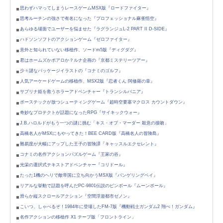
思わずハマってしまうレースゲームMSX版『ロードファイター』
思考ルーチンの強さで有名になった『プロフェッショナル麻雀悟空』
あらゆる場面でユーザーを悩ませた『ラグランジュL-2 PART II D-SIDE』
ハドソンソフトのアクションゲーム『ゼロファイター』
意外と知られていない移植作、ソードm5版『ディグダグ』
君はホームズかポアロか？ルナ企画の『京都ミステリーツアー』
少々謎なパッケージイラストの『コナミのゴルフ』
人気アーケードゲームの移植作、MSX2版『忍者くん 阿修羅の章』
サブリナ姫を救うホラーアドベンチャー『トランシルバニア』
ボーステックが放つシューティングゲーム『超時空要塞マクロス カウントダウン』
奇妙なプロテクトが話題になったRPG『サイキックウォー』
J.B.ハロルドがもう一つの謎に挑む「キス・オブ・マーダー 殺意の接吻」
高橋名人がMSXにもやってきた！BEE CARD版『高橋名人の冒険島』
難易度が大幅にアップした王子の冒険譚『キャッスルエクセレント』
コナミの名作アクションパズルゲーム『王家の谷』
光栄の選択式テキストアドベンチャー『コリドール』
たった1機のヘリで敵帝国に立ち向かうMSX版『バンゲリングベイ』
リアルな挙動で話題を呼んだPC-9801伝説のピンボール『ムーンボール』
滑らか縦スクロールアクション『空間浮遊都市ゼノン』
こいつ、しゃべるぞ！1984年に登場したFM-7版『機動戦士ガンダム2 翔べ！ガンダム』
名作アクションの移植作 X1 テープ版「フロントライン」