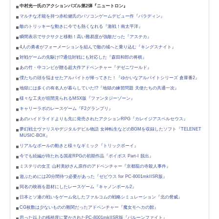
中村光一氏のアクションパズル第2弾『ニュートロン』
マルチな才能を持つ赤松健氏のパソコンゲームデビュー作『パラディン』
敵のトリッキーな動きに今でも熱くなれる『激戦！南太平洋』
瞬間表示でサクサクと移動！高い難易度が強敵だった『アステカ』
4人の勇者がフォーメーションを組んで敵の城へと乗り込む『キングスナイト』
対戦ゲームの先駆け!?通信対戦にも対応した『森田和郎の将棋』
あの竹・中コンビが贈る超大作アドベンチャー『デゼニワールド』
僕たちの頭を悩ませたアルバイトが帰ってきた！『ゆかいなアルバイトシリーズ 倉庫番2』
地獄には多くの有名人が暮らしていた!?『地獄の練習問題 天使たちの共通一次』
様々な工夫が垣間見られるMSX版『ファンタジーゾーン』
キャリーラボのレースゲーム『F2グランプリ』
あのハイドライドよりも先に発売されたアクションRPG『カレイジアスペルセウス』
夢幻戦士ヴァリスやデジタルデビル物語 女神転生などのBGMを収録したソフト『TELENET
MUSIC-BOX』
リアルなボールの動きと様々なギミック『トリックボーイ』
今でも続編が待たれる国産RPGの初期作品『ポイボス Part-I 脱出』
ミステリの女王 山村美紗さん原作のアドベンチャー『京都龍の寺殺人事件』
遊ぶためには20分間待つ必要があった『ゼビウス for PC-8001mkIISR版』
同名の映画を題材にしたレースゲーム『キャノンボール2』
日本とソ連の戦いをゲーム化したファルコムの戦略シミュレーション『北の脅威』
CG枚数は少ないものの難関だったアドベンチャー『魔女モヘカの館』
思った以上の移植度に驚かされたPC-8001mkIISR版『バルーンファイト』