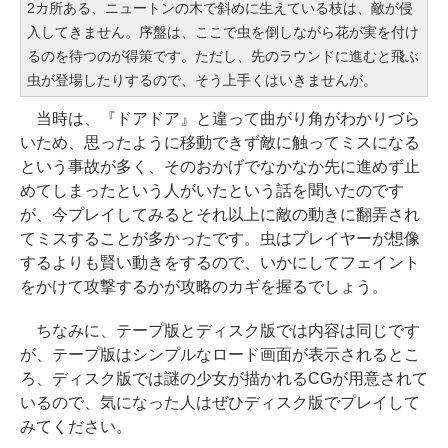
2カ所ある、ニュートンの木で斜めに生えている枝は、敵が侵
入してきません。序盤は、ここで虫を倒しながら花が実を付け
るのを待つのが得策です。ただし、先のラウンドに進むと飛ぶ
虫が登場したりするので、そう上手くはいきませんが。
当時は、『ドアドア』と違って曲がり角がわかりづら
いため、思ったように移動できず敵に触ってミスになる
という事故が多く、そのおかげでなかなか先に進めず止
めてしまったという人がいたという話を聞いたのです
が、今プレイしてみるとそれ以上に敵の動きに翻弄され
てミスすることが多かったです。虫はプレイヤーが想像
するよりも賢い動きをするので、いかにしてフェイント
をかけて攻撃するかが攻略のカギを握るでしょう。
ちなみに、テープ版とディスク版では内容は同じです
が、テープ版はシンプルなロード画面が表示されるとこ
ろ、ディスク版では謎の少女が描かれるCGが用意されて
いるので、気になった人はぜひディスク版でプレイして
みてください。