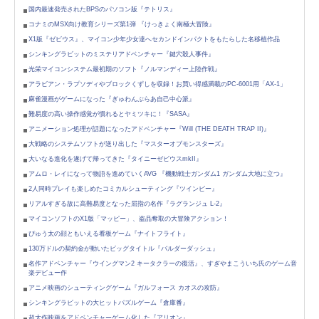
国内最速発売されたBPSのパソコン版『テトリス』
コナミのMSX向け教育シリーズ第1弾 『けっきょく南極大冒険』
X1版『ゼビウス』、マイコン少年少女達へセカンドインパクトをもたらした名移植作品
シンキングラビットのミステリアドベンチャー『鍵穴殺人事件』
光栄マイコンシステム最初期のソフト『ノルマンディー上陸作戦』
アラビアン・ラプソディやブロックくずしを収録！お買い得感満載のPC-6001用「AX-1」
麻雀漫画がゲームになった『ぎゅわんぶらあ自己中心派』
難易度の高い操作感覚が慣れるとヤミツキに！『SASA』
アニメーション処理が話題になったアドベンチャー『Will (THE DEATH TRAP II)』
大戦略のシステムソフトが送り出した『マスターオブモンスターズ』
大いなる進化を遂げて帰ってきた『タイニーゼビウスmkII』
アムロ・レイになって物語を進めていくAVG 『機動戦士ガンダム1 ガンダム大地に立つ』
2人同時プレイも楽しめたコミカルシューティング『ツインビー』
リアルすぎる故に高難易度となった屈指の名作『ラグランジュ L-2』
マイコンソフトのX1版「マッピー」、盗品奪取の大冒険アクション！
ぴゅう太の顔ともいえる看板ゲーム『ナイトフライト』
130万ドルの契約金が動いたビッグタイトル『バルダーダッシュ』
名作アドベンチャー『ウイングマン2 キータクラーの復活』、すぎやまこういち氏のゲーム音
楽デビュー作
アニメ映画のシューティングゲーム『ガルフォース カオスの攻防』
シンキングラビットの大ヒットパズルゲーム『倉庫番』
超大作映画をアドベンチャーゲーム化した『アリオン』