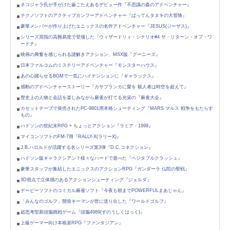
ネコジャラ氏が手がけた歯ごたえあるデビュー作『不思議の森のアドベンチャー』
テクノソフトのアクティブカンフーアドベンチャー『ばってんタヌキの大冒険』
豪華メンバーが作り上げたエニックスの名作アドベンチャー『JESUS(ジーザス)』
シリーズ屈指の高難易度で登場した『ウィザードリィ・シナリオ#4 ザ・リターン・オブ・ワ
ードナ』
映画の興奮を感じられる謎解きアクション、MSX版『グーニーズ』
日本ファルコムのミステリーアドベンチャー『モンスターハウス』
あの心躍らせるBGMで一気にハイテンションに『ギャラックス』
感動のアドベンチャーストーリー『カサブランカに愛を 殺人者は時空を超えて』
歴史上の人物と会話を楽しみながら麻雀が打てる光栄の『麻雀大会』
カセットテープで発売されたPC-9801用本格シューティング『MARS マルス 戦争をもたらす
もの』
ハドソンの世紀末RPG + ちょっとアクション『ラミア・1999』
マイコンソフトのFM-7用『RALLY-X(ラリーX)』
J.B.ハロルドが活躍する名シリーズ第3弾『D.C.コネクション』
ハドソン版ギャラクシアン？様々なハードで遊べた『ベジタブルクラッシュ』
豪華スタッフが集結したエニックスのアクションRPG『ガンダーラ 仏陀の聖戦』
3D視点で立体感のあるアクションシューティング『ジェルダ』
デービーソフトのコミカル麻雀ソフト『今夜も朝までPOWERFULまあじゃん』
「みんなのゴルフ」開発キーマンが世に送り出した『ワールドゴルフ』
超思考型新頭脳挑戦ゲーム『頭脳4989(ずのうしくはっく)』
上級ゲーマー向け本格派RPG『ファンタジアン』