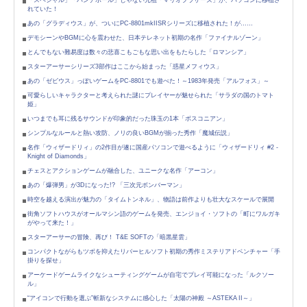
「スペシャル」「パンチボール」じゃない元祖「マリオブラザーズ」が、パソコンに移植さ
れていた！
あの「グラディウス」が、ついにPC-8801mkIISRシリーズに移植された！が……
デモシーンやBGMに心を震わせた、日本テレネット初期の名作「ファイナルゾーン」
とんでもない難易度は数々の悲喜こもごもな思い出をもたらした「ロマンシア」
スターアーサーシリーズ3部作はここから始まった「惑星メフィウス」
あの「ゼビウス」っぽいゲームをPC-8801でも遊べた！～1983年発売「アルフォス」～
可愛らしいキャラクターと考えられた謎にプレイヤーが魅せられた「サラダの国のトマト
姫」
いつまでも耳に残るサウンドが印象的だった珠玉の1本「ボスコニアン」
シンプルなルールと熱い攻防、ノリの良いBGMが揃った秀作「魔城伝説」
名作「ウィザードリィ」の2作目が遂に国産パソコンで遊べるように「ウィザードリィ #2 -
Knight of Diamonds」
チェスとアクションゲームが融合した、ユニークな名作「アーコン」
あの「爆弾男」が3Dになった!? 「三次元ボンバーマン」
時空を越える演出が魅力の「タイムトンネル」、物語は前作よりも壮大なスケールで展開
街角ソフトハウスがオールマシン語のゲームを発売、エンジョイ・ソフトの「町にワルガキ
がやって来た！」
スターアーサーの冒険、再び！ T&E SOFTの「暗黒星雲」
コンパクトながらもツボを抑えたリバーヒルソフト初期の秀作ミステリアドベンチャー「手
掛りを探せ」
アーケードゲームライクなシューティングゲームが自宅でプレイ可能になった「ルクソー
ル」
“アイコンで行動を選ぶ”斬新なシステムに感心した「太陽の神殿 ～ASTEKA II～」