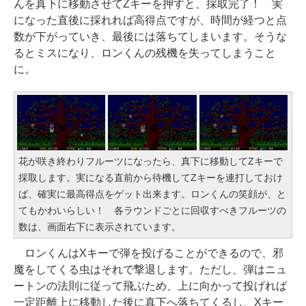
んを真下に移動させてZキーを押すと、採取完了！ 実
になった直後に採れれば高得点ですが、時間が経つと点
数が下がっていき、最後には落ちてしまいます。そうな
るとミスになり、ロンくんの残機を失ってしまうこと
に。
花が咲き終わりフルーツになったら、真下に移動してZキーで
採取します。実になる直前から待機してZキーを連打しておけ
ば、確実に最高得点をゲット出来ます。ロンくんの笑顔が、と
てもかわいらしい！ 各ラウンドごとに回収すべきフルーツの
数は、画面右下に表示されています。
ロンくんはXキーで弾を投げることができるので、邪
魔をしてくる虫はそれで撃退します。ただし、弾はニュ
ートンの法則に従って飛ぶため、上に向かって投げれば
一定距離上に移動した後に真下へ落ちてくるし、Xキー