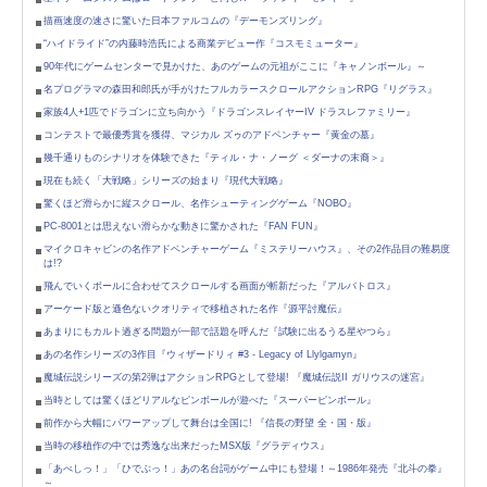
描画速度の速さに驚いた日本ファルコムの『デーモンズリング』
“ハイドライド”の内藤時浩氏による商業デビュー作『コスモミューター』
90年代にゲームセンターで見かけた、あのゲームの元祖がここに『キャノンボール』～
名プログラマの森田和郎氏が手がけたフルカラースクロールアクションRPG『リグラス』
家族4人+1匹でドラゴンに立ち向かう『ドラゴンスレイヤーIV ドラスレファミリー』
コンテストで最優秀賞を獲得、マジカル ズゥのアドベンチャー『黄金の墓』
幾千通りものシナリオを体験できた『ティル・ナ・ノーグ ＜ダーナの末裔＞』
現在も続く「大戦略」シリーズの始まり『現代大戦略』
驚くほど滑らかに縦スクロール、名作シューティングゲーム『NOBO』
PC-8001とは思えない滑らかな動きに驚かされた『FAN FUN』
マイクロキャビンの名作アドベンチャーゲーム『ミステリーハウス』、その2作品目の難易度
は!?
飛んでいくボールに合わせてスクロールする画面が斬新だった『アルバトロス』
アーケード版と遜色ないクオリティで移植された名作『源平討魔伝』
あまりにもカルト過ぎる問題が一部で話題を呼んだ『試験に出るうる星やつら』
あの名作シリーズの3作目『ウィザードリィ #3 - Legacy of Llylgamyn』
魔城伝説シリーズの第2弾はアクションRPGとして登場! 『魔城伝説II ガリウスの迷宮』
当時としては驚くほどリアルなピンボールが遊べた『スーパーピンボール』
前作から大幅にパワーアップして舞台は全国に! 『信長の野望 全・国・版』
当時の移植作の中では秀逸な出来だったMSX版『グラディウス』
「あべしっ！」「ひでぶっ！」あの名台詞がゲーム中にも登場！～1986年発売『北斗の拳』
～