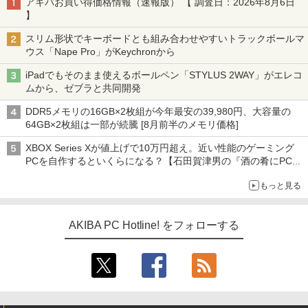
アキバお買い得価格情報（速報版） 【 調査日：2026年8月6日
】
スリム形状でキーボードとも組み合わせやすいトラックボールマ
ウス「Nape Pro」がKeychronから
iPadでもそのまま使えるボールペン「STYLUS 2WAY」がエレコ
ムから、ゼブラと共同開発
DDR5メモリの16GB×2枚組が今年最安の39,980円、大容量の
64GB×2枚組は一部が続騰 [8月前半のメモリ価格]
XBOX Series Xが値上げで10万円超え。近い性能のゲーミング
PCを自作するといくらになる？【石田賀津男の『酒の肴にPCゲ
ーム』】
もっと見る
AKIBA PC Hotline! をフォローする