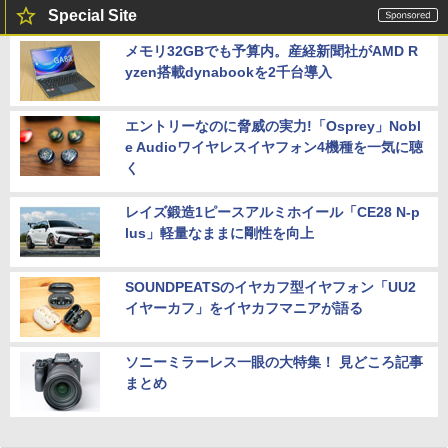
Special Site
メモリ32GBでも予算内。産経新聞社がAMD R
yzen搭載dynabookを2千台導入
エントリーなのに脅威の実力!「Osprey」Nobl
e Audioワイヤレスイヤフォン4機種を一気に聴
く
レイズ鍛造1ピースアルミホイール「CE28 N-p
lus」軽量なままに剛性を向上
SOUNDPEATSのイヤカフ型イヤフォン「UU2
イヤーカフ」をイヤカフマニアが語る
ソニーミラーレス一眼の大特集！ 見どころ記事
まとめ