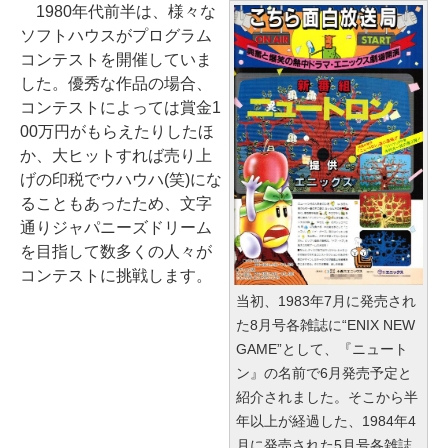
1980年代前半は、様々な
ソフトハウスがプログラム
コンテストを開催していま
した。優秀な作品の場合、
コンテストによっては賞金1
00万円がもらえたりしたほ
か、大ヒットすれば売り上
げの印税でウハウハ(笑)にな
ることもあったため、文字
通りジャパニーズドリーム
を目指して数多くの人々が
コンテストに挑戦します。
当初、1983年7月に発売され
た8月号各雑誌に“ENIX NEW
GAME”として、『ニュート
ン』の名前で6月発売予定と
紹介されました。そこから半
年以上が経過した、1984年4
月に発売された5月号各雑誌