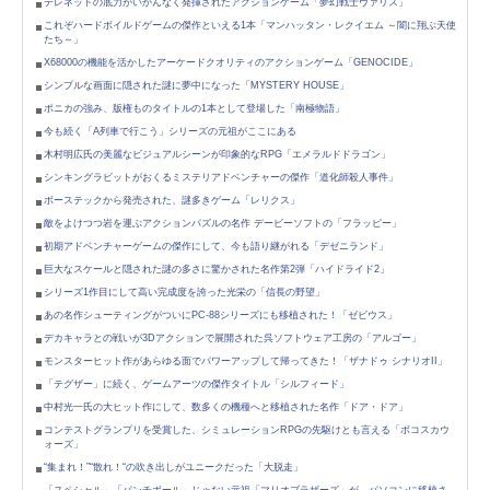
テレネットの底力がいかんなく発揮されたアクションゲーム「夢幻戦士ヴァリス」
これぞハードボイルドゲームの傑作といえる1本「マンハッタン・レクイエム ～闇に翔ぶ天使
たち～」
X68000の機能を活かしたアーケードクオリティのアクションゲーム「GENOCIDE」
シンプルな画面に隠された謎に夢中になった「MYSTERY HOUSE」
ポニカの強み、版権ものタイトルの1本として登場した「南極物語」
今も続く「A列車で行こう」シリーズの元祖がここにある
木村明広氏の美麗なビジュアルシーンが印象的なRPG「エメラルドドラゴン」
シンキングラビットがおくるミステリアドベンチャーの傑作「道化師殺人事件」
ボーステックから発売された、謎多きゲーム「レリクス」
敵をよけつつ岩を運ぶアクションパズルの名作 デービーソフトの「フラッピー」
初期アドベンチャーゲームの傑作にして、今も語り継がれる「デゼニランド」
巨大なスケールと隠された謎の多さに驚かされた名作第2弾「ハイドライド2」
シリーズ1作目にして高い完成度を誇った光栄の「信長の野望」
あの名作シューティングがついにPC-88シリーズにも移植された！「ゼビウス」
デカキャラとの戦いが3Dアクションで展開された呉ソフトウェア工房の「アルゴー」
モンスターヒット作があらゆる面でパワーアップして帰ってきた！「ザナドゥ シナリオII」
「テグザー」に続く、ゲームアーツの傑作タイトル「シルフィード」
中村光一氏の大ヒット作にして、数多くの機種へと移植された名作「ドア・ドア」
コンテストグランプリを受賞した、シミュレーションRPGの先駆けとも言える「ボコスカウ
ォーズ」
“集まれ！”“散れ！“の吹き出しがユニークだった「大脱走」