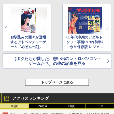
お馴染みの面々が登場
80年代中期のアダルト
するアドベンチャーゲ
ソフト事情Part2(前半)
ーム『めぞん一刻』
～永久保存版 レジェン
ドパソコンゲーム80年
代記～
［ボクたちが愛した、想い出のレトロパソコン・
ゲームたち］の他の記事を見る
トップページに戻る
アクセスランキング
1時間
24時間
1週間
1カ月