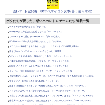
激レア! お宝発掘!! 80年代マイコン読本(著：佐々木潤)
ボクたちが愛した、想い出のレトロゲームたち 連載一覧
デカキャラが衝撃的だった「ザナドゥ」
RPGが一気に身近なものに感じられた「ハイドライド」
“スペースキーに重し”がキーワード!? 「夢幻の心臓II」
PC-8801mkIISRの人気を不動のものにした「テグザー」
ボクたちの堀井雄二さん作品といえば、コレ!「ポートピア連続殺人事件」
誰もが知っている“ボンバーマン”の元となった「爆弾男」
“ボンドソフト”の名前を一躍有名にした名作「タイムシークレット」
日本での初期RPGの代名詞とも言える「ザ・ブラックオニキス」
MSX用のベストゲームとして挙げる人も多い「グラディウス2」
コンピュータRPGの原点とも言える「ウィザードリィ シナリオ#1」
光栄の歴史シミュレーションシリーズ、その柱となる1本にして今も新作が続く「三國志」
ザインソフトの名前を広く知らしめた「トリトーン」
数多くの機種にハイクオリティな移植を実現したマイコンソフトの「パックマン」
スクウェアとサンライズがタッグを組んだ「クルーズチェイサー ブラスティー」
可愛らしい絵柄とは裏腹に歯ごたえあるアクションゲームだった「メルヘン・ヴェール」
全世界で大ヒットを記録した歯ごたえあるアクションパズルゲーム「ロードランナー」