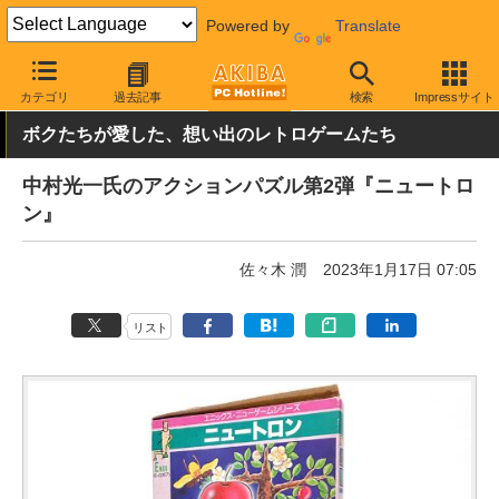
Powered by
Translate
AKIBA PC Hotline!
PC本体・ソフト
ソフト・PCゲーム
PCゲ
カテゴリ
過去記事
検索
Impressサイト
ボクたちが愛した、想い出のレトロゲームたち
中村光一氏のアクションパズル第2弾『ニュートロ
ン』
佐々木 潤
2023年1月17日 07:05
リスト