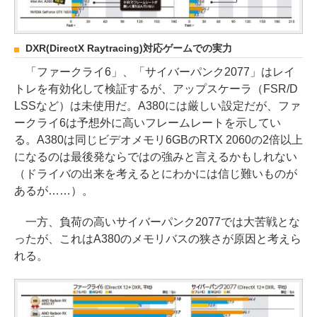
DXR(DirectX Raytracing)対応ゲームでの実力
「ファークライ6」、「サイバーパンク2077」はレイ
トレを有効化して検証するが、アップスケーラ（FSR/D
LSSなど）は未使用だ。A380には厳しい設定だが、ファ
ークライ6は予想外に高いフレームレートを示してい
る。A380は同じビデオメモリ6GBのRTX 2060の2倍以上
になるのは最後発ならではの強みと言えるかもしれない
（ドライバの出来を考えるとにわかには信じ難いものが
あるが……）。
一方、負荷の高いサイバーパンク2077では大苦戦とな
ったが、これはA380のメモリバスの狭さが原因と考えら
れる。