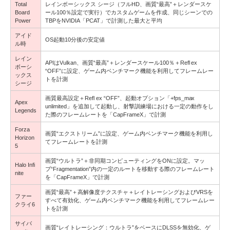
Total
レインボーシックス シージ（フルHD、画質“最高”＋レンダースケ
Board
ール100％設定で実行）でカスタムゲームを作成、同じシーンでの
Power
TBPをNVIDIA「PCAT」で計測した最大と平均
アイド
OS起動10分後の安定値
ル時
レイン
APIはVulkan、画質“最高”＋レンダースケール100％＋Refl ex
ボーシ
“OFF”に設定、ゲーム内ベンチマーク機能を利用してフレームレー
ックス
トを計測
シージ
画質最高設定＋Refl ex “OFF”、起動オプション「+fps_max
Apex
unlimited」を追加して起動し、射撃訓練場における一定の動作をし
Legends
た際のフレームレートを「CapFrameX」で計測
Forza
画質“エクストリーム”に設定、ゲーム内ベンチマーク機能を利用し
Horizon
てフレームレートを計測
5
画質“ウルトラ”＋非同期コンピューティングをONに設定。マッ
Halo Infi
プ“Fragmentation”内の一定のルートを移動する際のフレームレート
nite
を「CapFrameX」で計測
画質“最高”＋高解像度テクスチャ＋レイトレーシングおよびVRSを
ファー
すべて有効化、ゲーム内ベンチマーク機能を利用してフレームレー
クライ6
トを計測
サイバ
画質“レイトレーシング：ウルトラ”をベースにDLSSを無効化、ゲ