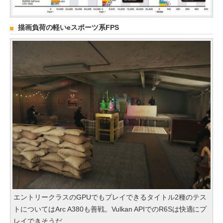
描画負荷の軽いeスポーツ系FPS
エントリークラスのGPUでもプレイできるタイトル2種のテス
トについてはArc A380も善戦。Vulkan APIでのR6Sは快適にプ
レイできそうだ