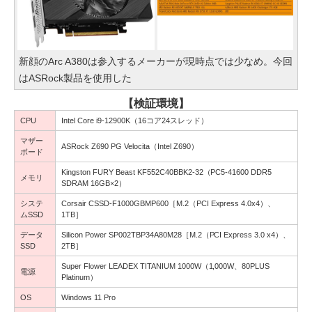
新顔のArc A380は参入するメーカーが現時点では少なめ。今回
はASRock製品を使用した
【検証環境】
CPU
Intel Core i9-12900K（16コア24スレッド）
マザー
ASRock Z690 PG Velocita（Intel Z690）
ボード
Kingston FURY Beast KF552C40BBK2-32（PC5-41600 DDR5
メモリ
SDRAM 16GB×2）
システ
Corsair CSSD-F1000GBMP600［M.2（PCI Express 4.0x4）、
ムSSD
1TB］
データ
Silicon Power SP002TBP34A80M28［M.2（PCI Express 3.0 x4）、
SSD
2TB］
Super Flower LEADEX TITANIUM 1000W（1,000W、80PLUS
電源
Platinum）
OS
Windows 11 Pro