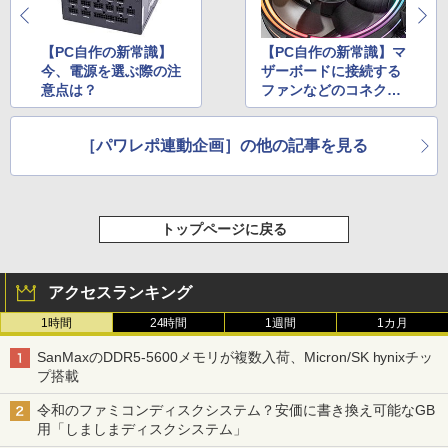
【PC自作の新常識】
【PC自作の新常識】マ
今、電源を選ぶ際の注
ザーボードに接続する
意点は？
ファンなどのコネクタ
が足りない！非対応機
器でType-Cコネクタ
［パワレポ連動企画］の他の記事を見る
を活用するには？
トップページに戻る
アクセスランキング
1時間
24時間
1週間
1カ月
SanMaxのDDR5-5600メモリが複数入荷、Micron/SK hynixチッ
プ搭載
令和のファミコンディスクシステム？安価に書き換え可能なGB
用「しましまディスクシステム」