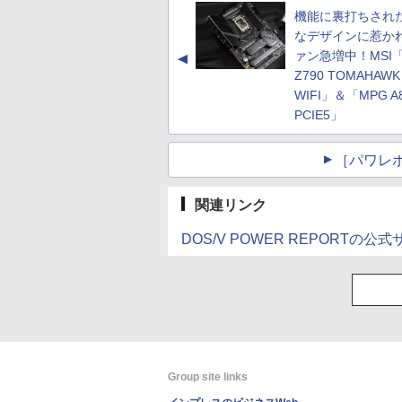
機能に裏打ちされ
なデザインに惹か
ァン急増中！MSI「
▲
Z790 TOMAHAWK
WIFI」＆「MPG A
PCIE5」
［パワレ
関連リンク
DOS/V POWER REPORTの公
Group site links