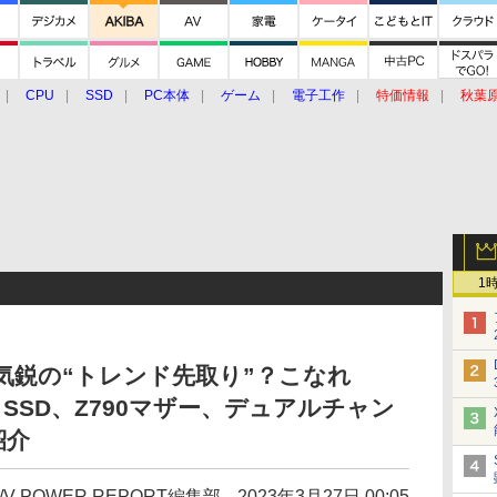
CPU
SSD
PC本体
ゲーム
電子工作
特価情報
秋葉
グルメ
イベント
価格動向
1
気鋭の“トレンド先取り”？こなれ
5 SSD、Z790マザー、デュアルチャン
紹介
/V POWER REPORT編集部
2023年3月27日 00:05