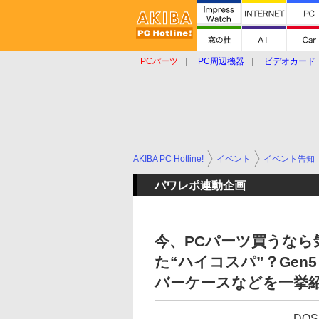
PCパーツ
PC周辺機器
ビデオカード
タブレット
おもしろグッズ
ショップ
AKIBA PC Hotline!
イベント
イベント告知
パワレポ連動企画
今、PCパーツ買うなら
た“ハイコスパ”？Gen
バーケースなどを一挙
DOS