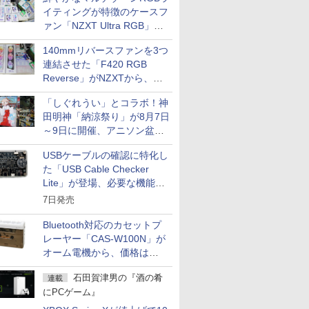
イティングが特徴のケースフ
ァン「NZXT Ultra RGB」が
発売、計8製品
140mmリバースファンを3つ
連結させた「F420 RGB
Reverse」がNZXTから、単
一フレーム採用
「しぐれうい」とコラボ！神
田明神「納涼祭り」が8月7日
～9日に開催、アニソン盆踊
りや屋台グルメなどもあり
USBケーブルの確認に特化し
た「USB Cable Checker
Lite」が登場、必要な機能を
凝縮しコンパクトに
7日発売
Bluetooth対応のカセットプ
レーヤー「CAS-W100N」が
オーム電機から、価格は
5,940円
石田賀津男の『酒の肴
連載
にPCゲーム』