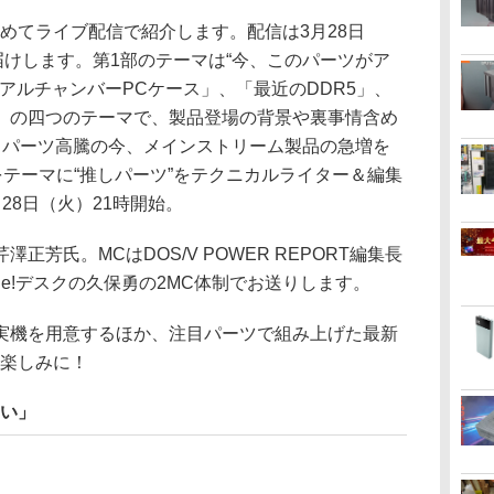
めてライブ配信で紹介します。配信は3月28日
届けします。第1部のテーマは“今、このパーツがア
「デュアルチャンバーPCケース」、「最近のDDR5」、
」の四つのテーマで、製品登場の背景や裏事情含め
、パーツ高騰の今、メインストリーム製品の急増を
をテーマに“推しパーツ”をテクニカルライター＆編集
28日（火）21時開始。
芳氏。MCはDOS/V POWER REPORT編集長
tline!デスクの久保勇の2MC体制でお送りします。
機を用意するほか、注目パーツで組み上げた最新
お楽しみに！
ツい」