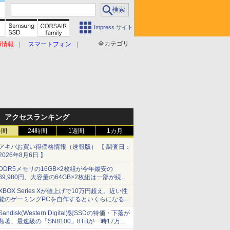
Impress サイト
全カテゴリ
原情報
スマートフォン
アクセスランキング
時間
24時間
1週間
1カ月
アキバお買い得価格情報（速報版） 【 調査日：
2026年8月6日 】
DDR5メモリの16GB×2枚組が今年最安の
39,980円、大容量の64GB×2枚組は一部が続騰
[8月前半のメモリ価格]
XBOX Series Xが値上げで10万円超え。近い性
能のゲーミングPCを自作するといくらになる？
【石田賀津男の『酒の肴にPCゲーム』】
Sandisk(Western Digital)製SSDの特価・下落が
顕著、最速級の「SN8100」8TBが一時17万円
割れ [8月前半のSSD価格]