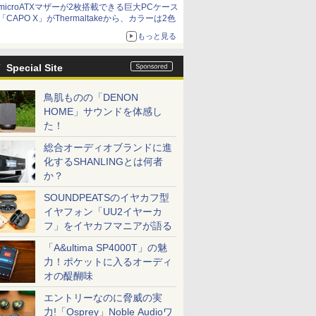
microATXマザーが2枚搭載できる巨大PCケース
「CAPO X」がThermaltakeから、カラーは2色
もっと見る
Special Site
鳥肌ものの「DENON
HOME」サウンドを体感し
た！
総合オーディオブランドに進
化するSHANLINGとは何者
か？
SOUNDPEATSのイヤカフ型
イヤフォン「UU2イヤーカ
フ」をイヤカフマニアが語る
「A&ultima SP4000T」の魅
力！ポケットに入るオーディ
オの醍醐味
エントリーなのに脅威の実
力!「Osprey」Noble Audioワ