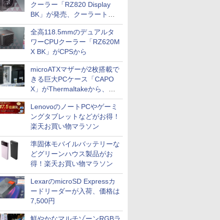
クーラー「RZ820 Display
BK」が発売、クーラートッ
プに5インチ液晶搭載
全高118.5mmのデュアルタ
ワーCPUクーラー「RZ620M
X BK」がCPSから
microATXマザーが2枚搭載で
きる巨大PCケース「CAPO
X」がThermaltakeから、カ
ラーは2色
LenovoのノートPCやゲーミ
ングタブレットなどがお得！
楽天お買い物マラソン
準固体モバイルバッテリーな
どグリーンハウス製品がお
得！楽天お買い物マラソン
LexarのmicroSD Expressカ
ードリーダーが入荷、価格は
7,500円
鮮やかなマルチゾーンRGBラ