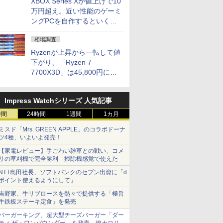
XBOX Series Xが値上げで10
万円超え。近い性能のゲーミ
ングPCを自作するといくら
になる？
相場調査
Ryzenが上昇から一転して値
下がり、「Ryzen 7
7700X3D」は45,800円に急
落し「Ryzen 7 7800X3D」
との価格逆転解消 [8月前半の
Impress Watchシリーズ 人気記事
CPU価格]
時間
24時間
1週間
1カ月
ミスド「Mrs. GREEN APPLE」のコラボドーナ
ツ4種、いよいよ発売！
【家電レビュー】手ごわい雑草との戦い、コメ
リの草刈機で完全勝利 掃除機感覚で使えた
NTT島田社長、ソフトバンクのセブン出資に「d
ポイント使えるようにして」
吉野家、牛リブロースを熱々で提供する「極旨
牛鉄板ステーキ定食」を発売
バーガーキング、超大型チーズバーガー「ダー