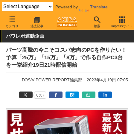
Powered by
Translate
AKIBA PC Hotline!
イベント
イベント告知
カテゴリ
過去記事
検索
Impressサイト
パワレポ連動企画
パーツ高騰の今こそコスパ志向のPCを作りたい！
予算「25万」「15万」「8万」で作る自作PC3台
を一挙紹介19日21時配信開始
DOS/V POWER REPORT編集部
2023年4月19日 07:05
リスト