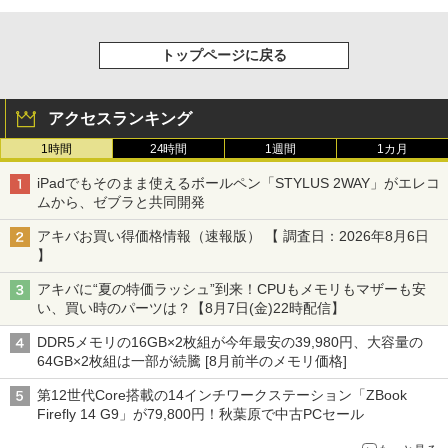
トップページに戻る
アクセスランキング
1時間
24時間
1週間
1カ月
iPadでもそのまま使えるボールペン「STYLUS 2WAY」がエレコ
ムから、ゼブラと共同開発
アキバお買い得価格情報（速報版） 【 調査日：2026年8月6日
】
アキバに“夏の特価ラッシュ”到来！CPUもメモリもマザーも安
い、買い時のパーツは？【8月7日(金)22時配信】
DDR5メモリの16GB×2枚組が今年最安の39,980円、大容量の
64GB×2枚組は一部が続騰 [8月前半のメモリ価格]
第12世代Core搭載の14インチワークステーション「ZBook
Firefly 14 G9」が79,800円！秋葉原で中古PCセール