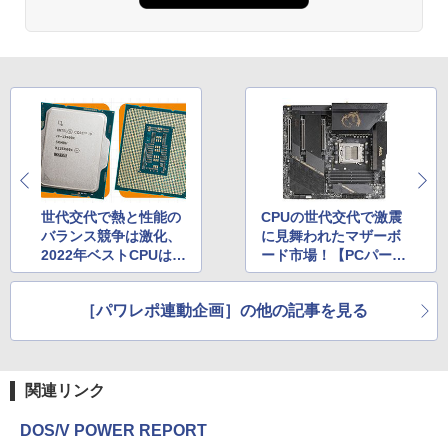
世代交代で熱と性能の
CPUの世代交代で激震
バランス競争は激化、
に見舞われたマザーボ
2022年ベストCPUはど
ード市場！【PCパーツ
れだ！？【PCパーツ1
100選 マザーボード
00選 CPU編】
編】
［パワレポ連動企画］の他の記事を見る
関連リンク
DOS/V POWER REPORT