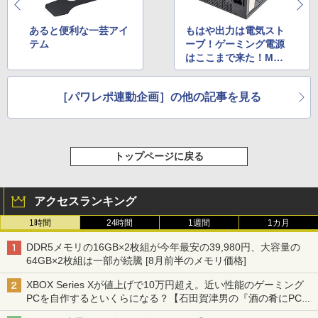
あると便利な一芸アイ
もはや出力は電気スト
テム
ーブ！ゲーミング電源
はここまで来た！MSI
「MEG Ai1300P PCIE
5」【Power Supply U
［パワレポ連動企画］の他の記事を見る
nit診断室】
トップページに戻る
アクセスランキング
1時間
24時間
1週間
1カ月
DDR5メモリの16GB×2枚組が今年最安の39,980円、大容量の
64GB×2枚組は一部が続騰 [8月前半のメモリ価格]
XBOX Series Xが値上げで10万円超え。近い性能のゲーミング
PCを自作するといくらになる？【石田賀津男の『酒の肴にPCゲ
ーム』】