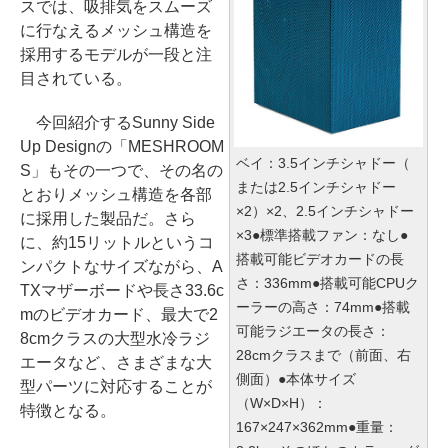
スでは、吸排気をスムーズ
に行なえるメッシュ構造を
採用するモデルが一段と注
目されている。
今回紹介するSunny Side
Up Designの「MESHROOM
ベイ：3.5インチシャドー（
S」もその一つで、その名の
または2.5インチシャドー
とおりメッシュ構造を各部
×2）×2、2.5インチシャドー
に採用した製品だ。さら
×3●標準搭載ファン：なし●
に、約15リットルというコ
搭載可能ビデオカードの長
ンパクトなサイズながら、A
さ：336mm●搭載可能CPUク
TXマザーボードや長さ33.6c
ーラーの高さ：74mm●搭載
mのビデオカード、最大で2
可能ラジエータの長さ：
8cmクラスの大型水冷ラジ
28cmクラスまで（前面、右
エータなど、さまざまな大
側面）●本体サイズ
型パーツに対応することが
（W×D×H）：
特徴となる。
167×247×362mm●重量：