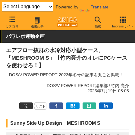
Powered by
Translate
AKIBA PC Hotline!
PCパーツ
PCケース
小型
カテゴリ
過去記事
検索
Impressサイト
パワレポ連動企画
エアフロー抜群の水冷対応小型ケース、
「MESHROOM S」【竹内亮介のオレにPCケース
を使わせろ！】
DOS/V POWER REPORT 2023年冬号の記事を丸ごと掲載！
DOS/V POWER REPORT編集部
竹内 亮介
2023年7月19日 08:05
リスト
Sunny Side Up Design MESHROOM S