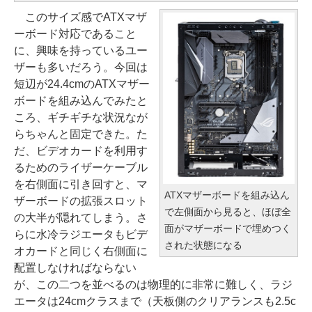
このサイズ感でATXマザ
ーボード対応であること
に、興味を持っているユー
ザーも多いだろう。今回は
短辺が24.4cmのATXマザー
ボードを組み込んでみたと
ころ、ギチギチな状況なが
らちゃんと固定できた。た
だ、ビデオカードを利用す
るためのライザーケーブル
を右側面に引き回すと、マ
ATXマザーボードを組み込ん
ザーボードの拡張スロット
で左側面から見ると、ほぼ全
の大半が隠れてしまう。さ
面がマザーボードで埋めつく
らに水冷ラジエータもビデ
された状態になる
オカードと同じく右側面に
配置しなければならない
が、この二つを並べるのは物理的に非常に難しく、ラジ
エータは24cmクラスまで（天板側のクリアランスも2.5c