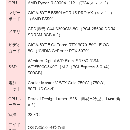
CPU
AMD Ryzen 9 5900X（12 コア24 スレッド）
マザー
GIGA-BYTE B550I AORUS PRO AX（rev. 1.1）
ボード
（AMD B550）
CFD 販売 W4U3200CM-8G（PC4-25600 DDR4
メモリ
SDRAM 8GB × 2）
ビデオ
GIGA-BYTE GeForce RTX 3070 EAGLE OC
カード
8G（NVIDIA GeForce RTX 3070）
Western Digital WD Black SN750 NVMe
SSD
WDS500G3X0C［M.2（PCI Express 3.0 x4）、
500GB］
電源ユ
Cooler Master V SFX Gold 750W（750W、
ニット
80PLUS Gold）
CPU ク
Fractal Design Lumen S28（簡易水冷型、14cm 角
ーラー
× 2）
室温
23.4℃
アイド
OS 起動10 分後の値