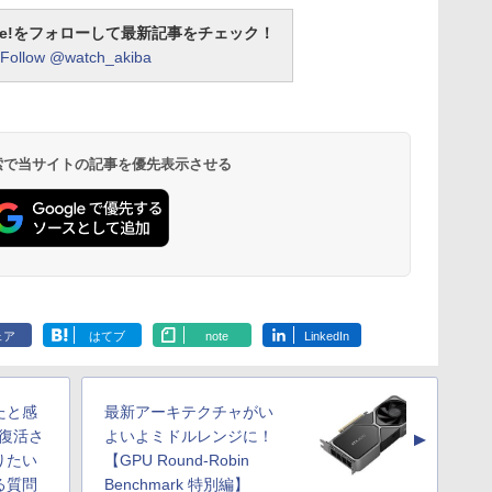
otline!をフォローして最新記事をチェック！
Follow @watch_akiba
 検索で当サイトの記事を優先表示させる
ェア
はてブ
note
LinkedIn
たと感
最新アーキテクチャがい
を復活さ
よいよミドルレンジに！
▲
りたい
【GPU Round-Robin
る質問
Benchmark 特別編】