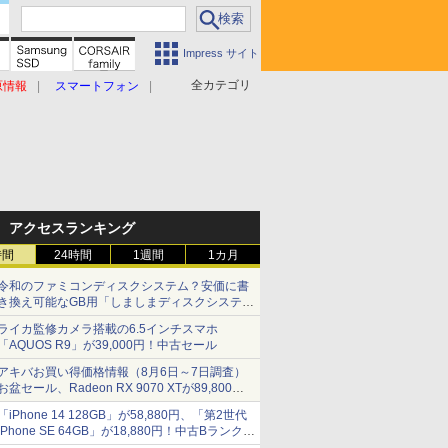
Impress サイト
全カテゴリ
原情報
スマートフォン
アクセスランキング
時間
24時間
1週間
1カ月
令和のファミコンディスクシステム？安価に書
き換え可能なGB用「しましまディスクシステ
ム」
ライカ監修カメラ搭載の6.5インチスマホ
「AQUOS R9」が39,000円！中古セール
アキバお買い得価格情報（8月6日～7日調査）
お盆セール、Radeon RX 9070 XTが89,800
円、水平周波数24.8kHz対応の17型モニターが
「iPhone 14 128GB」が58,880円、「第2世代
9,801円、暑さ指数連動セール ほか
iPhone SE 64GB」が18,880円！中古Bランク品
セール