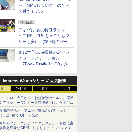
ー「MMCじょい君」のケー
ス付きモデル
特別企画
アキバに“夏の特価ラッシ
ュ”到来！CPUもメモリもマ
ザーも安い、買い時のパーツ
は？【8月7日(金)22時配信】
第12世代Core搭載の14イン
チワークステーション
「ZBook Firefly 14 G9」が
79,800円！秋葉原で中古PC
セール
Impress Watchシリーズ 人気記事
時間
24時間
1週間
1カ月
ユニクロ、今日から「お盆特別セール」。涼感
シアサッカーワンピース待望値下げ、撥水ギア
ショーツは1990円に
東映の歴代オープニング映像がカプセルトイ
に。全5種で8月下旬発売
令和のファミコンディスクシステム？安価に書
き換え可能なGB用「しましまディスクシステ