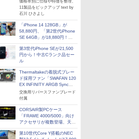
価格帯別に仕様や特徴を整理、
11製品をピックアップ text by
石川 ひさよし
「iPhone 14 128GB」が
58,880円、「第2世代iPhone
SE 64GB」が18,880円！中
古Bランク品セール
第3世代iPhone SEが21,500
円から！中古Cランク品セー
ル
Thermaltakeの着脱式ブレー
ド採用ファン「SWAFAN 120
EX INFINITY ARGB Sync」
に単品パッケージ
交換用リバースファンブレード
付属
CORSAIR製PCケース
「FRAME 4000/5000」向け
アクセサリが複数登場、天然
木製パネルや背面コネクタ対
第10世代Core Y搭載のNEC
応トレイなど