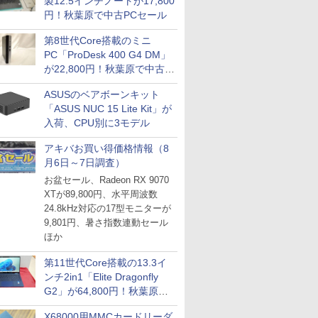
製12.5インチノートが17,800
円！秋葉原で中古PCセール
第8世代Core搭載のミニ
PC「ProDesk 400 G4 DM」
が22,800円！秋葉原で中古
PCセール
ASUSのベアボーンキット
「ASUS NUC 15 Lite Kit」が
入荷、CPU別に3モデル
アキバお買い得価格情報（8
月6日～7日調査）
お盆セール、Radeon RX 9070
XTが89,800円、水平周波数
24.8kHz対応の17型モニターが
9,801円、暑さ指数連動セール
ほか
第11世代Core搭載の13.3イ
ンチ2in1「Elite Dragonfly
G2」が64,800円！秋葉原で
中古PCセール
X68000用MMCカードリーダ