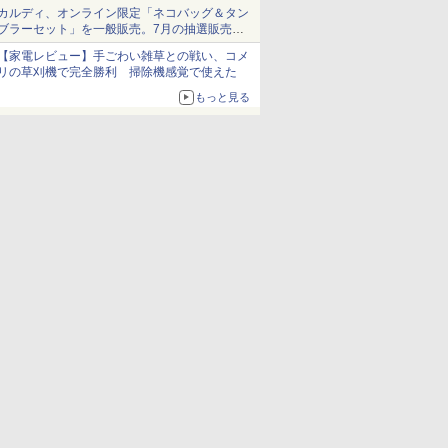
ム」
カルディ、オンライン限定「ネコバッグ＆タン
ブラーセット」を一般販売。7月の抽選販売の
当選無効分
【家電レビュー】手ごわい雑草との戦い、コメ
リの草刈機で完全勝利 掃除機感覚で使えた
もっと見る