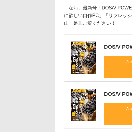
なお、最新号「DOS/V POWE
に欲しい自作PC」「リフレッ
山！是非ご覧ください！
DOS/V PO
Am
DOS/V P
Am