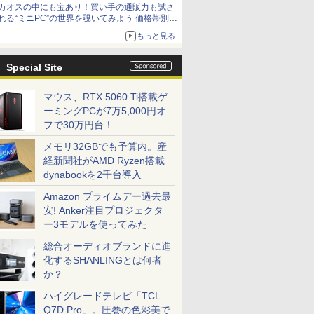
カオスの中にも宝あり！買い手の通販力も試さ
れる“ミニPC”の世界を覗いてみよう 価格帯別に
仕様や特徴を整理、11製品をピックアップ text
もっと見る
by 石川 ひさよし
Special Site
マウス、RTX 5060 Ti搭載ゲ
ーミングPCが7万5,000円オ
フで30万円台！
メモリ32GBでも予算内。産
経新聞社がAMD Ryzen搭載
dynabookを2千台導入
Amazon プライムデー過去最
安! Anker注目プロジェクタ
ー3モデルを使ってみた
総合オーディオブランドに進
化するSHANLINGとは何者
か？
ハイグレードテレビ「TCL
Q7D Pro」。圧巻の色彩美で