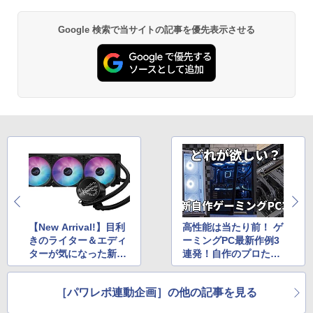
Google 検索で当サイトの記事を優先表示させる
【New Arrival!】目利
高性能は当たり前！ ゲ
きのライター＆エディ
ーミングPC最新作例3
ターが気になった新ア
連発！自作のプロたち
イテムもご紹介！CPU
の秘伝のメソッドを全
クーラー編
公開！ 4日21時配信開
［パワレポ連動企画］の他の記事を見る
始