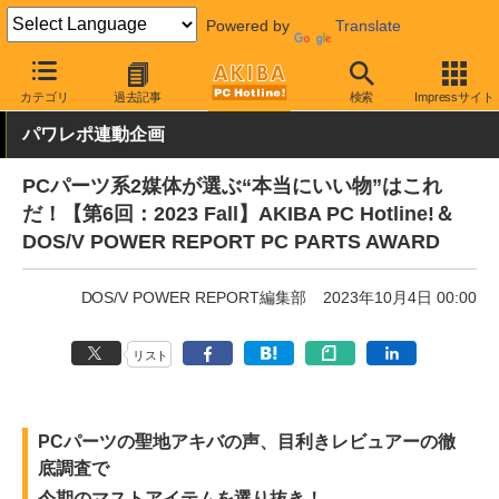
Powered by
Translate
AKIBA PC Hotline!
PCパーツ
CPUクーラー
Deepcool
カテゴリ
過去記事
検索
Impressサイト
パワレポ連動企画
PCパーツ系2媒体が選ぶ“本当にいい物”はこれ
だ！【第6回：2023 Fall】AKIBA PC Hotline!＆
DOS/V POWER REPORT PC PARTS AWARD
DOS/V POWER REPORT編集部
2023年10月4日 00:00
リスト
PCパーツの聖地アキバの声、目利きレビュアーの徹
底調査で
今期のマストアイテムを選り抜き！