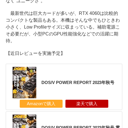
なく“ユニークさ”。
最新世代は巨大カードが多いが、RTX 4060は比較的
コンパクトな製品もある。本機はそんな中でもひときわ
小さく、Low Profileサイズに収まっている。補助電源こ
そ必要だが、小型PCのGPU性能強化などでの活躍に期
待。
【近日レビューを実施予定】
DOS/V POWER REPORT 2023年秋号
Amazonで購入
楽天で購入
DOS/V POWER REPORT 2023年秋号 電