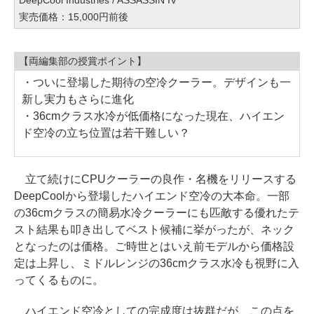
DeepCool Industries / ASSASSIN IV
実売価格：15,000円前後
【両編集部の授賞ポイント】
・ついに登場した期待の空冷クーラー。デザインも一
新し実力もさらに進化
・36cmクラス水冷が低価格になった現在、ハイエン
ド空冷の立ち位置は若干難しい？
立て続けにCPUクーラーの良作・名機をリリースする
DeepCoolから登場したハイエンド空冷の大本命。一部
の36cmクラスの簡易水冷クーラーにも匹敵する優れたテ
スト結果も叩き出してベスト候補に挙がったが、ネック
となったのは価格。ご時世とはいえ前モデルから価格設
定は上昇し、ミドルレンジの36cmクラス水冷も視野に入
ってくるものに。
ハイエンド空冷としての完成度は抜群だが、この点を