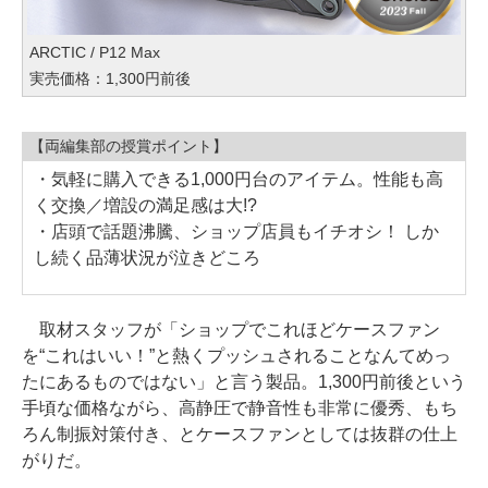
ARCTIC / P12 Max
実売価格：1,300円前後
【両編集部の授賞ポイント】
・気軽に購入できる1,000円台のアイテム。性能も高
く交換／増設の満足感は大!?
・店頭で話題沸騰、ショップ店員もイチオシ！ しか
し続く品薄状況が泣きどころ
取材スタッフが「ショップでこれほどケースファン
を“これはいい！”と熱くプッシュされることなんてめっ
たにあるものではない」と言う製品。1,300円前後という
手頃な価格ながら、高静圧で静音性も非常に優秀、もち
ろん制振対策付き、とケースファンとしては抜群の仕上
がりだ。