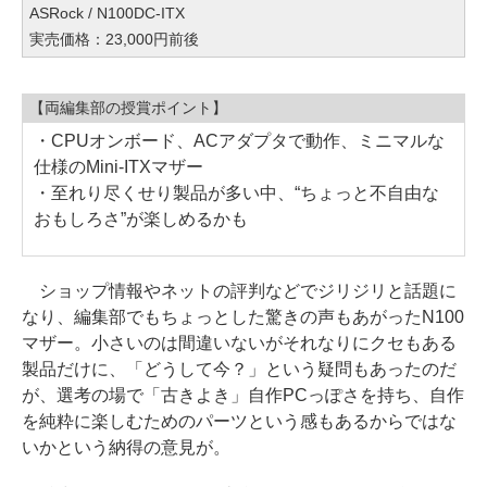
ASRock / N100DC-ITX
実売価格：23,000円前後
【両編集部の授賞ポイント】
・CPUオンボード、ACアダプタで動作、ミニマルな
仕様のMini-ITXマザー
・至れり尽くせり製品が多い中、“ちょっと不自由な
おもしろさ”が楽しめるかも
ショップ情報やネットの評判などでジリジリと話題に
なり、編集部でもちょっとした驚きの声もあがったN100
マザー。小さいのは間違いないがそれなりにクセもある
製品だけに、「どうして今？」という疑問もあったのだ
が、選考の場で「古きよき」自作PCっぽさを持ち、自作
を純粋に楽しむためのパーツという感もあるからではな
いかという納得の意見が。