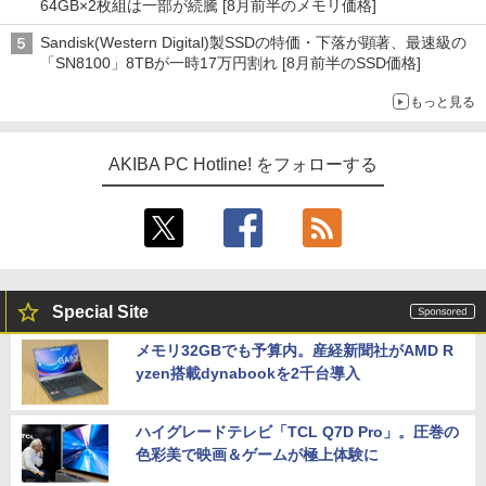
64GB×2枚組は一部が続騰 [8月前半のメモリ価格]
Sandisk(Western Digital)製SSDの特価・下落が顕著、最速級の
「SN8100」8TBが一時17万円割れ [8月前半のSSD価格]
もっと見る
AKIBA PC Hotline! をフォローする
Special Site
メモリ32GBでも予算内。産経新聞社がAMD R
yzen搭載dynabookを2千台導入
ハイグレードテレビ「TCL Q7D Pro」。圧巻の
色彩美で映画＆ゲームが極上体験に