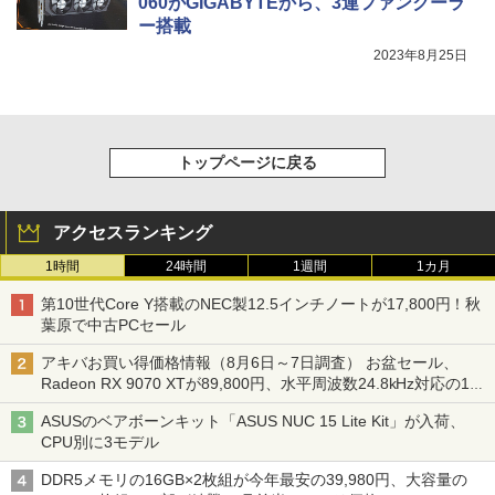
060がGIGABYTEから、3連ファンクーラ
ー搭載
2023年8月25日
トップページに戻る
アクセスランキング
1時間
24時間
1週間
1カ月
第10世代Core Y搭載のNEC製12.5インチノートが17,800円！秋
葉原で中古PCセール
アキバお買い得価格情報（8月6日～7日調査） お盆セール、
Radeon RX 9070 XTが89,800円、水平周波数24.8kHz対応の17
型モニターが9,801円、暑さ指数連動セール ほか
ASUSのベアボーンキット「ASUS NUC 15 Lite Kit」が入荷、
CPU別に3モデル
DDR5メモリの16GB×2枚組が今年最安の39,980円、大容量の