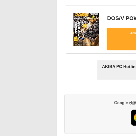
DOS/V PO
Am
AKIBA PC H
Google