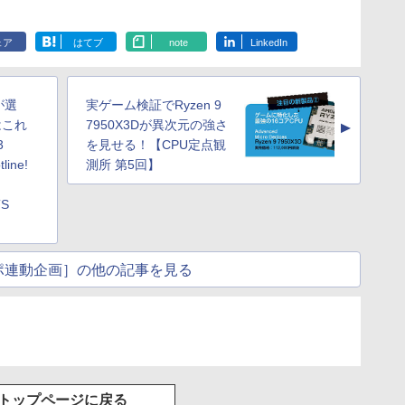
ェア
はてブ
note
LinkedIn
が選
実ゲーム検証でRyzen 9
はこれ
7950X3Dが異次元の強さ
▲
3
を見せる！【CPU定点観
line!
測所 第5回】
TS
ポ連動企画］の他の記事を見る
トップページに戻る