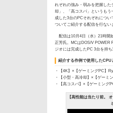
れぞれの強み・弱みを把握した
却」、「高コスパ」というもう
成した3台のPCそれぞれにつ
ついてご紹介する配信を行ない
配信は10月4日（水）21時
正芳氏。MCはDOS/V POWE
ジオには完成したPC 3台を持
紹介する作例で使用したCPU
・【4K】×【ゲーミングPC】Ryzen 7
・【小型・高冷却】×【ゲーミングPC】Co
・【高コスパ】×【ゲーミングPC】Core
【高性能は当たり前。 