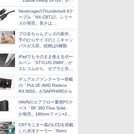
「ZBook Firefly 14 G9」が
79,800円！秋葉原で中古PC
NextorageのThunderbolt 5ケ
セール
ーブル「NX-CBT12」シリー
ズが発売、長さは
30cm/50cm/1mの3種類
プロ生ちゃんグッズの新作、
手のひらサイズのミニキャン
バスが入荷。絵柄は5種類
iPadでもそのまま使えるボー
ルペン「STYLUS 2WAY」が
エレコムから、ゼブラと共同
開発
デュアルファンクーラー搭載
の「PULSE AMD Radeon
RX 9050」がSAPPHIREから
HAVNのエアフロー重視PCケ
ース「BF 360 Flow Solid」
が発売、180mmファン×2搭
載
CRTモニター風のLCDを搭載
した水冷クーラー「Retro