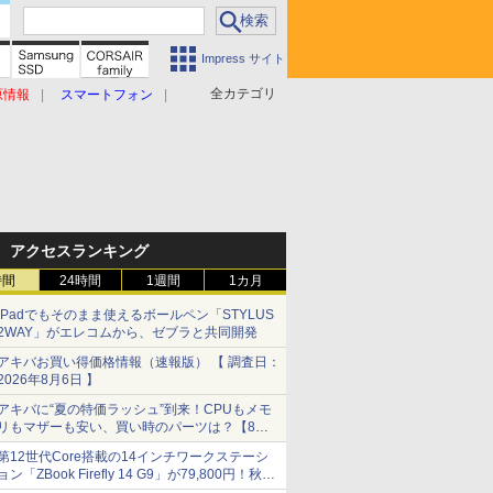
Impress サイト
全カテゴリ
原情報
スマートフォン
アクセスランキング
時間
24時間
1週間
1カ月
iPadでもそのまま使えるボールペン「STYLUS
2WAY」がエレコムから、ゼブラと共同開発
アキバお買い得価格情報（速報版） 【 調査日：
2026年8月6日 】
アキバに“夏の特価ラッシュ”到来！CPUもメモ
リもマザーも安い、買い時のパーツは？【8月7
日(金)22時配信】
第12世代Core搭載の14インチワークステーシ
ョン「ZBook Firefly 14 G9」が79,800円！秋葉
原で中古PCセール