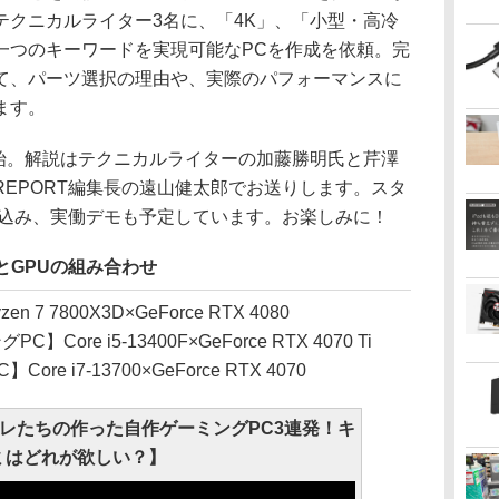
テクニカルライター3名に、「4K」、「小型・高冷
一つのキーワードを実現可能なPCを作成を依頼。完
いて、パーツ選択の理由や、実際のパフォーマンスに
ます。
開始。解説はテクニカルライターの加藤勝明氏と芹澤
R REPORT編集長の遠山健太郎でお送りします。スタ
ち込み、実働デモも予定しています。お楽しみに！
とGPUの組み合わせ
 7800X3D×GeForce RTX 4080
re i5-13400F×GeForce RTX 4070 Ti
 i7-13700×GeForce RTX 4070
オレたちの作った自作ゲーミングPC3連発！キ
ミはどれが欲しい？】