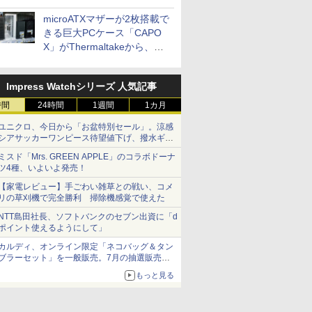
microATXマザーが2枚搭載で
きる巨大PCケース「CAPO
X」がThermaltakeから、カ
ラーは2色
Impress Watchシリーズ 人気記事
時間
24時間
1週間
1カ月
ユニクロ、今日から「お盆特別セール」。涼感
シアサッカーワンピース待望値下げ、撥水ギア
ショーツは1990円に
ミスド「Mrs. GREEN APPLE」のコラボドーナ
ツ4種、いよいよ発売！
【家電レビュー】手ごわい雑草との戦い、コメ
リの草刈機で完全勝利 掃除機感覚で使えた
NTT島田社長、ソフトバンクのセブン出資に「d
ポイント使えるようにして」
カルディ、オンライン限定「ネコバッグ＆タン
ブラーセット」を一般販売。7月の抽選販売の
当選無効分
もっと見る