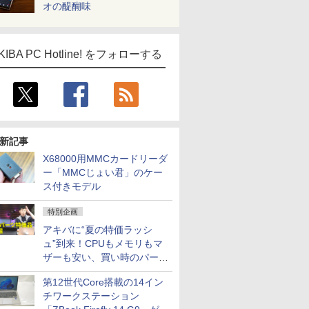
オの醍醐味
KIBA PC Hotline! をフォローする
新記事
X68000用MMCカードリーダ
ー「MMCじょい君」のケー
ス付きモデル
特別企画
アキバに“夏の特価ラッシ
ュ”到来！CPUもメモリもマ
ザーも安い、買い時のパーツ
は？【8月7日(金)22時配信】
第12世代Core搭載の14イン
チワークステーション