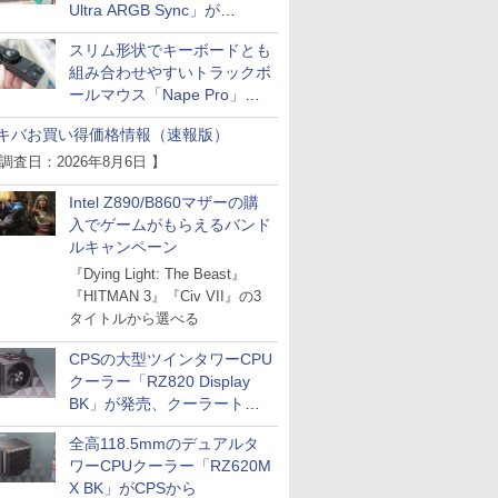
Ultra ARGB Sync」が
Thermaltakeから
スリム形状でキーボードとも
組み合わせやすいトラックボ
ールマウス「Nape Pro」が
Keychronから
キバお買い得価格情報（速報版）
 調査日：2026年8月6日 】
Intel Z890/B860マザーの購
入でゲームがもらえるバンド
ルキャンペーン
『Dying Light: The Beast』
『HITMAN 3』『Civ VII』の3
タイトルから選べる
CPSの大型ツインタワーCPU
クーラー「RZ820 Display
BK」が発売、クーラートッ
プに5インチ液晶搭載
全高118.5mmのデュアルタ
ワーCPUクーラー「RZ620M
X BK」がCPSから