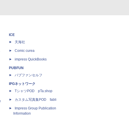
ICE
天海社
ス
Comic curea
impress QuickBooks
PUBFUN
パブファンセルフ
IPGネットワーク
TシャツPOD pTa.shop
カスタム写真集POD fabli
e
Impress Group Publication
Information