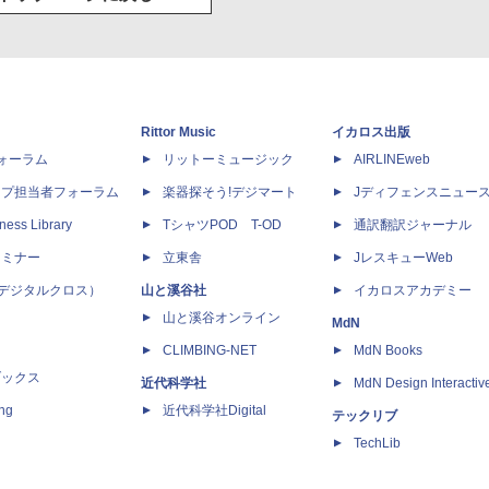
Rittor Music
イカロス出版
dフォーラム
リットーミュージック
AIRLINEweb
ップ担当者フォーラム
楽器探そう!デジマート
Jディフェンスニュー
ness Library
TシャツPOD T-OD
通訳翻訳ジャーナル
セミナー
立東舎
JレスキューWeb
 X（デジタルクロス）
山と溪谷社
イカロスアカデミー
山と溪谷オンライン
MdN
CLIMBING-NET
MdN Books
ブックス
近代科学社
MdN Design Interactiv
ing
近代科学社Digital
テックリブ
TechLib