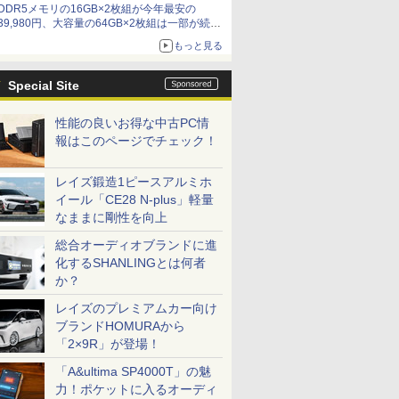
DDR5メモリの16GB×2枚組が今年最安の
39,980円、大容量の64GB×2枚組は一部が続騰
[8月前半のメモリ価格]
もっと見る
Special Site
性能の良いお得な中古PC情
報はこのページでチェック！
レイズ鍛造1ピースアルミホ
イール「CE28 N-plus」軽量
なままに剛性を向上
総合オーディオブランドに進
化するSHANLINGとは何者
か？
レイズのプレミアムカー向け
ブランドHOMURAから
「2×9R」が登場！
「A&ultima SP4000T」の魅
力！ポケットに入るオーディ