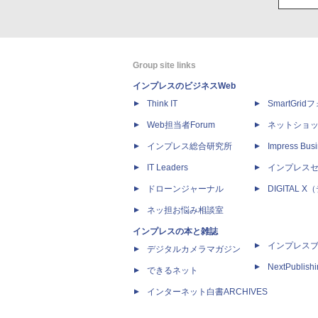
Group site links
インプレスのビジネスWeb
Think IT
SmartGri
Web担当者Forum
ネットショ
インプレス総合研究所
Impress Busi
IT Leaders
インプレス
ドローンジャーナル
DIGITAL
ネッ担お悩み相談室
インプレスの本と雑誌
インプレス
デジタルカメラマガジン
NextPublish
できるネット
インターネット白書ARCHIVES