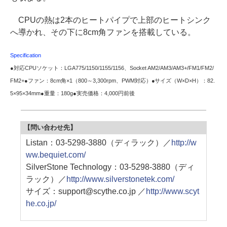
CPUの熱は2本のヒートパイプで上部のヒートシンク
へ導かれ、その下に8cm角ファンを搭載している。
Specification
●対応CPUソケット：LGA775/1150/1155/1156、Socket AM2/AM3/AM3+/FM1/FM2/
FM2+●ファン：8cm角×1（800～3,300rpm、PWM対応）●サイズ（W×D×H）：82.
5×95×34mm●重量：180g●実売価格：4,000円前後
【問い合わせ先】
Listan：03-5298-3880（ディラック）／
http://w
ww.bequiet.com/
SilverStone Technology：03-5298-3880（ディ
ラック）／
http://www.silverstonetek.com/
サイズ：support@scythe.co.jp ／
http://www.scyt
he.co.jp/