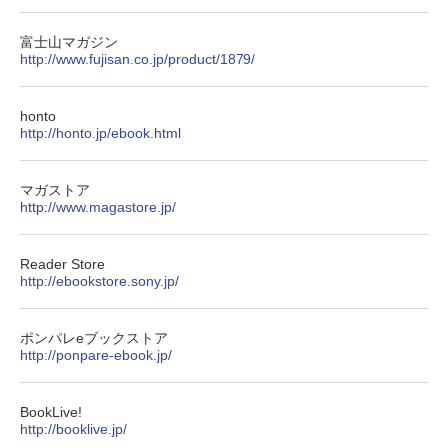
富士山マガジン
http://www.fujisan.co.jp/product/1879/
honto
http://honto.jp/ebook.html
マガストア
http://www.magastore.jp/
Reader Store
http://ebookstore.sony.jp/
ポンパレeブックストア
http://ponpare-ebook.jp/
BookLive!
http://booklive.jp/