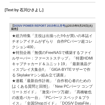
[Text by 石川ひさよし]
【
DOS/V POWER REPORT 2015年11月号
は2015年9月29日(火)
発売】
★総力特集「主役は出揃った!!今が買いの本誌イ
チオシアイテムがずらり 自作PCパーツ超コレ
クション400」
★特別企画「無償のFreeNASで構築するファイ
ルサーバー：ファーストステップ」「特選HDMI
キャプチャカード＆ユニット19」「最新液晶デ
ィスプレイ大集合!!」「GIGA-BYTEマザーで作
る Skylakeマシン組み立て講座」
★連載「最新自作計画」「自作初心者のための
[よくある質問と回答]」「New PCパーツ コンプ
リートガイド」「激安パーツ万歳!」「髙橋敏也
の改造バカ一台」「PCパーツ スペック＆プラ
イス」「全国Shopガイド」「DOS/V DataFile」