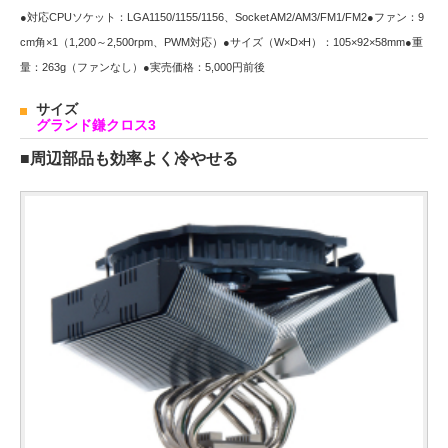
●対応CPUソケット：LGA1150/1155/1156、Socket AM2/AM3/FM1/FM2●ファン：9
cm角×1（1,200～2,500rpm、PWM対応）●サイズ（W×D×H）：105×92×58mm●重
量：263g（ファンなし）●実売価格：5,000円前後
サイズ
グランド鎌クロス3
■周辺部品も効率よく冷やせる