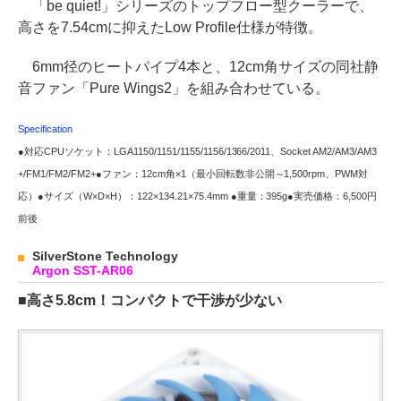
「be quiet!」シリーズのトップフロー型クーラーで、
高さを7.54cmに抑えたLow Profile仕様が特徴。
6mm径のヒートパイプ4本と、12cm角サイズの同社静
音ファン「Pure Wings2」を組み合わせている。
Specification
●対応CPUソケット：LGA1150/1151/1155/1156/1366/2011、Socket AM2/AM3/AM3
+/FM1/FM2/FM2+●ファン：12cm角×1（最小回転数非公開～1,500rpm、PWM対
応）●サイズ（W×D×H）：122×134.21×75.4mm ●重量：395g●実売価格：6,500円
前後
SilverStone Technology
Argon SST-AR06
■高さ5.8cm！コンパクトで干渉が少ない