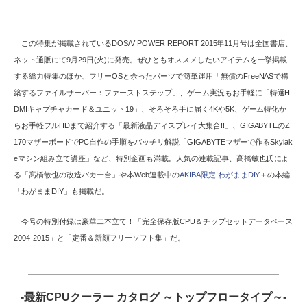
この特集が掲載されているDOS/V POWER REPORT 2015年11月号は全国書店、
ネット通販にて9月29日(火)に発売。ぜひともオススメしたいアイテムを一挙掲載
する総力特集のほか、フリーOSと余ったパーツで簡単運用「無償のFreeNASで構
築するファイルサーバー：ファーストステップ」、ゲーム実況もお手軽に「特選H
DMIキャプチャカード＆ユニット19」、そろそろ手に届く4Kや5K、ゲーム特化か
らお手軽フルHDまで紹介する「最新液晶ディスプレイ大集合!!」、GIGABYTEのZ
170マザーボードでPC自作の手順をバッチリ解説「GIGABYTEマザーで作るSkylak
eマシン組み立て講座」など、特別企画も満載。人気の連載記事、髙橋敏也氏によ
る「髙橋敏也の改造バカ一台」や本Web連載中の
AKIBA限定!わがままDIY＋
の本編
「わがままDIY」も掲載だ。
今号の特別付録は豪華二本立て！「完全保存版CPU＆チップセットデータベース
2004-2015」と「定番＆新顔フリーソフト集」だ。
-最新CPUクーラー カタログ ～トップフロータイプ～-