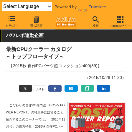
Powered by
Translate
AKIBA PC Hotline!
PCパーツ
CPUクーラー
その他
カテゴリ
過去記事
検索
Impressサイト
パワレポ連動企画
最新CPUクーラー カタログ
～トップフロータイプ～
【2015秋 自作PCパーツ超コレクション400(39)】
（2015/10/26 11:30）
リスト
こだわりの自作PC専門誌「DOS/V PO
WER REPORT」の特集をほぼまるごと
紹介するこのコーナーでは、「2015年11
月号」の総力特集「2015秋 自作PCパー