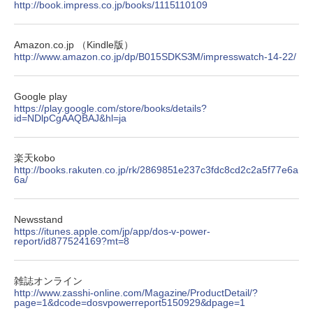
http://book.impress.co.jp/books/1115110109
Amazon.co.jp （Kindle版）
http://www.amazon.co.jp/dp/B015SDKS3M/impresswatch-14-22/
Google play
https://play.google.com/store/books/details?
id=NDlpCgAAQBAJ&hl=ja
楽天kobo
http://books.rakuten.co.jp/rk/2869851e237c3fdc8cd2c2a5f77e6a
6a/
Newsstand
https://itunes.apple.com/jp/app/dos-v-power-
report/id877524169?mt=8
雑誌オンライン
http://www.zasshi-online.com/Magazine/ProductDetail/?
page=1&dcode=dosvpowerreport5150929&dpage=1