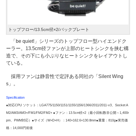
トップフロー/13.5cm径×2/バックプレート
「be quiet!」シリーズのトップフロー型ハイエンドク
ーラー。13.5cm径ファンが上部のヒートシンクを挟む構
造で、その下にも小ぶりなヒートシンクをレイアウトし
ている。
採用ファンは静音性で定評ある同社の「Silent Wing
s」。
Specification
●対応CPU ソケット：LGA775/1150/1151/1155/1156/1366/2011/2011-v3、Socket A
M2/AM3/AM3+/FM1/FM2/FM2+ ●ファン：13.5cm径×2（最小回転数非公開～1,400r
pm、PWM対応）●サイズ（W×D×H）：140×162.6×130.8mm●重量：810g●実売価
格：14,000円前後