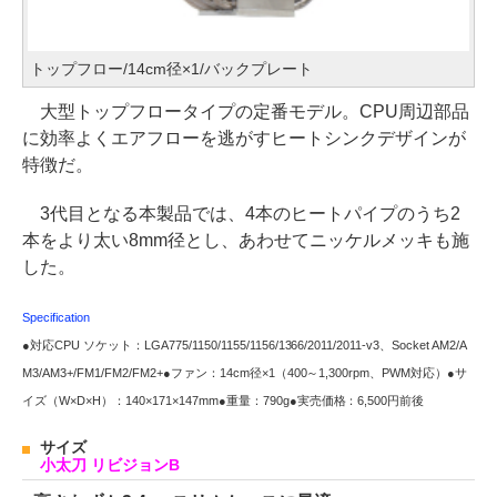
トップフロー/14cm径×1/バックプレート
大型トップフロータイプの定番モデル。CPU周辺部品
に効率よくエアフローを逃がすヒートシンクデザインが
特徴だ。
3代目となる本製品では、4本のヒートパイプのうち2
本をより太い8mm径とし、あわせてニッケルメッキも施
した。
Specification
●対応CPU ソケット：LGA775/1150/1155/1156/1366/2011/2011-v3、Socket AM2/A
M3/AM3+/FM1/FM2/FM2+●ファン：14cm径×1（400～1,300rpm、PWM対応）●サ
イズ（W×D×H）：140×171×147mm●重量：790g●実売価格：6,500円前後
サイズ
小太刀 リビジョンB