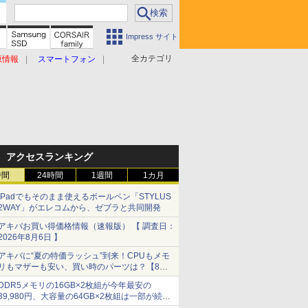
Impress サイト
全カテゴリ
原情報
スマートフォン
アクセスランキング
時間
24時間
1週間
1カ月
iPadでもそのまま使えるボールペン「STYLUS
2WAY」がエレコムから、ゼブラと共同開発
アキバお買い得価格情報（速報版） 【 調査日：
2026年8月6日 】
アキバに“夏の特価ラッシュ”到来！CPUもメモ
リもマザーも安い、買い時のパーツは？【8月7
日(金)22時配信】
DDR5メモリの16GB×2枚組が今年最安の
39,980円、大容量の64GB×2枚組は一部が続騰
[8月前半のメモリ価格]