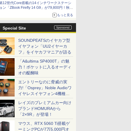
第12世代Core搭載の14インチワークステーシ
ョン「ZBook Firefly 14 G9」が79,800円！秋葉
原で中古PCセール
もっと見る
Special Site
SOUNDPEATSのイヤカフ型
イヤフォン「UU2イヤーカ
フ」をイヤカフマニアが語る
「A&ultima SP4000T」の魅
力！ポケットに入るオーディ
オの醍醐味
エントリーなのに脅威の実
力!「Osprey」Noble Audioワ
イヤレスイヤフォン4機種を
一気に聴く
レイズのプレミアムカー向け
ブランドHOMURAから
「2×9R」が登場！
マウス、RTX 5060 Ti搭載ゲ
ーミングPCが7万5,000円オ