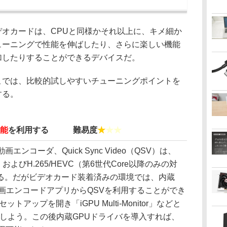
オカードは、CPUと同様かそれ以上に、キメ細か
ューニングで性能を伸ばしたり、さらに楽しい機能
加したりすることができるデバイスだ。
では、比較的試しやすいチューニングポイントを
する。
機能
を利用する 難易度
★
★★
エンコーダ、Quick Sync Video（QSV）は、
降）およびH.265/HEVC（第6世代Core以降のみの対
る。だがビデオカード装着済みの環境では、内蔵
画エンコードアプリからQSVを利用することができ
トアップを開き「iGPU Multi-Monitor」などと
d”にしよう。この後内蔵GPUドライバを導入すれば、