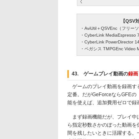
く
【QSV
・AviUtil＋QSVEnc（フリ
・CyberLink MediaEspresso 
・CyberLink PowerDirector 1
・ペガシス TMPGEnc Video Ma
43. ゲームプレイ動画の
録画
ゲームのプレイ動画を録画するに
定番。だがGeForceならGFEの
能を使えば、追加費用ゼロで録
まず録画機能だが、プレイ中は
ら指定秒数さかのぼった動画を
間を残したいときに活躍する。一方