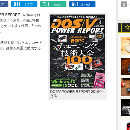
ェア
はてブ
note
LinkedIn
R REPORT」の特集をほ
016年4月号」の第1特集
使いやすく快適に!! 自作
。
ク機能を使用したエンコード
築、画像を綺麗に拡大する
DOS/V POWER REPORT 2016年4
月号