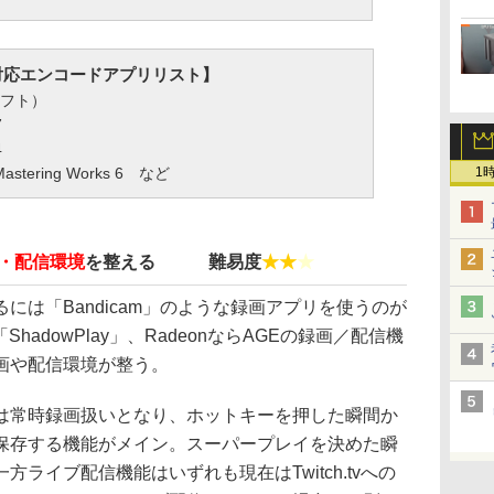
対応エンコードアプリリスト】
ーソフト）
7
4
1
stering Works 6 など
・配信環境
を整える 難易度
★★
★
は「Bandicam」のような録画アプリを使うのが
「ShadowPlay」、RadeonならAGEの録画／配信機
画や配信環境が整う。
常時録画扱いとなり、ホットキーを押した瞬間か
保存する機能がメイン。スーパープレイを決めた瞬
ライブ配信機能はいずれも現在はTwitch.tvへの