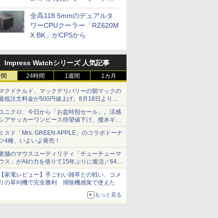
プに5インチ液晶搭載
全高118.5mmのデュアルタ
ワーCPUクーラー「RZ620M
X BK」がCPSから
Impress Watchシリーズ 人気記事
時間
24時間
1週間
1カ月
マクドナルド、マックデリバリーの朝マックの
最低注文料金が500円値上げ。8月18日より
1,500円から受付
ユニクロ、今日から「お盆特別セール」。涼感
シアサッカーワンピース待望値下げ、撥水ギア
ショーツは1990円に
ミスド「Mrs. GREEN APPLE」のコラボドーナ
ツ4種、いよいよ発売！
老舗のマウスユーティリティ「チューチューマ
ウス」がAIの力を借りて15年ぶりに復活／64bit
化、Windows 10/11、「Chrome」も走り回
【家電レビュー】手ごわい雑草との戦い、コメ
る。復活記念で2026年末まで500円
リの草刈機で完全勝利 掃除機感覚で使えた
もっと見る