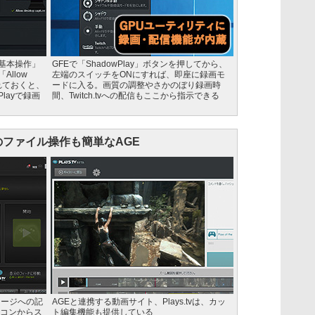
「基本操作」
GFEで「ShadowPlay」ボタンを押してから、
Allow
左端のスイッチをONにすれば、即座に録画モ
を入れておくと、
ードに入る。画質の調整やさかのぼり録画時
layで録画
間、Twitch.tvへの配信もここから指示できる
のファイル操作も簡単なAGE
レージへの記
AGEと連携する動画サイト、Plays.tvは、カッ
コンからス
ト編集機能も提供している