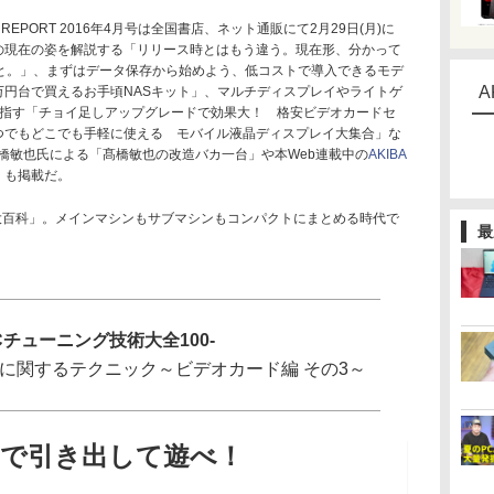
REPORT 2016年4月号は全国書店、ネット通販にて2月29日(月)に
Sの現在の姿を解説する「リリース時とはもう違う。現在形、分かって
0のこと。」、まずはデータ保存から始めよう、低コストで導入できるモデ
A
万円台で買えるお手頃NASキット」、マルチディスプレイやライトゲ
目指す「チョイ足しアップグレードで効果大！ 格安ビデオカードセ
つでもどこでも手軽に使える モバイル液晶ディスプレイ大集合」な
橋敏也氏による「髙橋敏也の改造バカ一台」や本Web連載中の
AKIBA
」も掲載だ。
百科」。メインマシンもサブマシンもコンパクトにまとめる時代で
最
Cチューニング技術大全100-
に関するテクニック～ビデオカード編 その3～
まで引き出して遊べ！