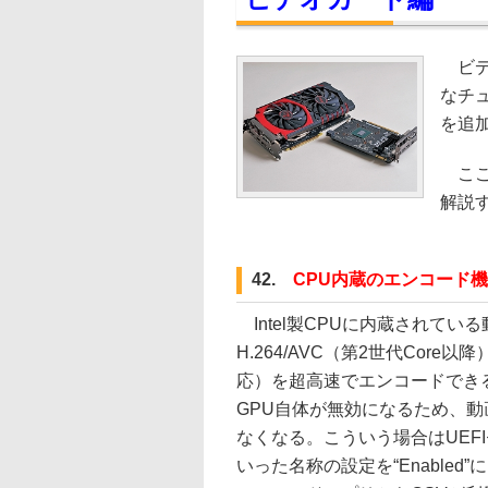
ビデ
なチ
を追
ここ
解説
42.
CPU内蔵のエンコード
Intel製CPUに内蔵されている動画
H.264/AVC（第2世代Core以
応）を超高速でエンコードでき
GPU自体が無効になるため、動
なくなる。こういう場合はUEFIセッ
いった名称の設定を“Enable