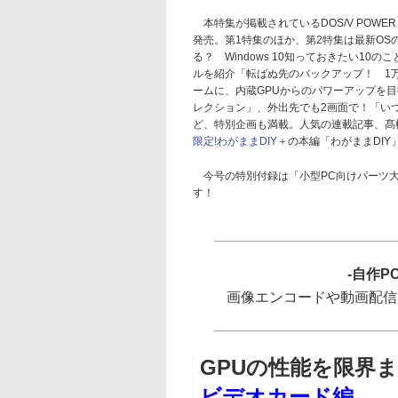
本特集が掲載されているDOS/V POWER 
発売。第1特集のほか、第2特集は最新O
る？ Windows 10知っておきたい1
ルを紹介「転ばぬ先のバックアップ！ 1
ームに、内蔵GPUからのパワーアップを
レクション」、外出先でも2画面で！「い
ど、特別企画も満載。人気の連載記事、髙
限定!わがままDIY＋
の本編「わがままDIY
今号の特別付録は「小型PC向けパーツ大
す！
-自作P
画像エンコードや動画配信
GPUの性能を限界
ビデオカード編