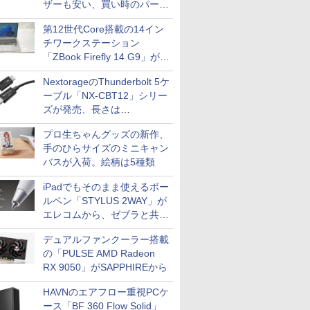
ザーも安い、買い時のパーツ
は？【8月7日(金)22時配信】
第12世代Core搭載の14イン
チワークステーション
「ZBook Firefly 14 G9」が
79,800円！秋葉原で中古PC
NextorageのThunderbolt 5ケ
セール
ーブル「NX-CBT12」シリー
ズが発売、長さは
30cm/50cm/1mの3種類
プロ生ちゃんグッズの新作、
手のひらサイズのミニキャン
バスが入荷。絵柄は5種類
iPadでもそのまま使えるボー
ルペン「STYLUS 2WAY」が
エレコムから、ゼブラと共同
開発
デュアルファンクーラー搭載
の「PULSE AMD Radeon
RX 9050」がSAPPHIREから
HAVNのエアフロー重視PCケ
ース「BF 360 Flow Solid」