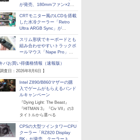
が発売、180mmファン×2搭
載
CRTモニター風のLCDを搭載
した水冷クーラー「Retro
Ultra ARGB Sync」が
Thermaltakeから
スリム形状でキーボードとも
組み合わせやすいトラックボ
ールマウス「Nape Pro」が
Keychronから
キバお買い得価格情報（速報版）
 調査日：2026年8月6日 】
Intel Z890/B860マザーの購
入でゲームがもらえるバンド
ルキャンペーン
『Dying Light: The Beast』
『HITMAN 3』『Civ VII』の3
タイトルから選べる
CPSの大型ツインタワーCPU
クーラー「RZ820 Display
BK」が発売、クーラートッ