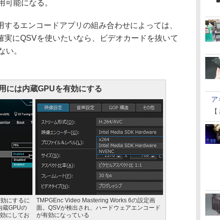
用可能になる。
するエンコードアプリの組み合わせによっては、
確実にQSVを使いたいなら、ビデオカードを抜いて
ない。
利用には内蔵GPUを有効にする
ア
【
有効にするに
TMPGEnc Video Mastering Works 6の設定画
内蔵GPUの
面。QSVが検出され、ハードウェアエンコード
効にしてお
が有効になっている