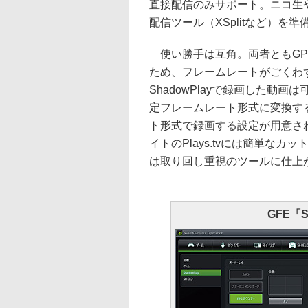
直接配信のみサポート。ニコ生や
配信ツール（XSplitなど）を
使い勝手は互角。両者ともGP
ため、フレームレートがごくわ
ShadowPlayで録画した動
定フレームレート形式に変換す
ト形式で録画する設定が用意さ
イトのPlays.tvには簡単なカッ
は取り回し重視のツールに仕上
GFE「