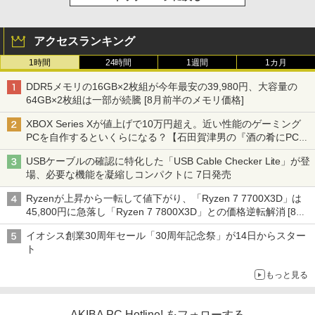
アクセスランキング
1時間
24時間
1週間
1カ月
DDR5メモリの16GB×2枚組が今年最安の39,980円、大容量の
64GB×2枚組は一部が続騰 [8月前半のメモリ価格]
XBOX Series Xが値上げで10万円超え。近い性能のゲーミング
PCを自作するといくらになる？【石田賀津男の『酒の肴にPCゲ
ーム』】
USBケーブルの確認に特化した「USB Cable Checker Lite」が登
場、必要な機能を凝縮しコンパクトに 7日発売
Ryzenが上昇から一転して値下がり、「Ryzen 7 7700X3D」は
45,800円に急落し「Ryzen 7 7800X3D」との価格逆転解消 [8月
前半のCPU価格]
イオシス創業30周年セール「30周年記念祭」が14日からスター
ト
もっと見る
AKIBA PC Hotline! をフォローする