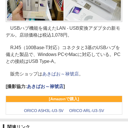
USBハブ機能を備えたLAN - USB変換アダプタの新モ
デル。店頭価格は税込1,078円。
RJ45（100Base-T対応）コネクタと3基のUSBハブを
備えた製品で、Windows PCやMacに対応している。PC
との接続はUSB Type-A。
販売ショップは
あきばお～禄號店
。
[撮影協力:
あきばお～禄號店
]
[Amazonで購入]
ORICO ASH3L-U3-SV
ORICO ARL-U3-SV
関連リンク