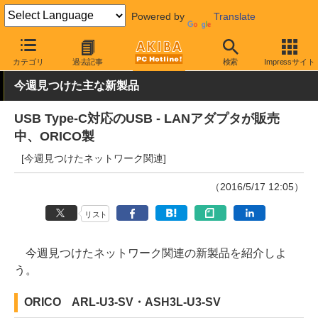
Powered by
Translate
AKIBA PC Hotline!
PC周辺機器
有線LAN
その他
カテゴリ
過去記事
検索
Impressサイト
今週見つけた主な新製品
USB Type-C対応のUSB - LANアダプタが販売
中、ORICO製
[今週見つけたネットワーク関連]
（2016/5/17 12:05）
リスト
今週見つけたネットワーク関連の新製品を紹介しよ
う。
ORICO ARL-U3-SV・ASH3L-U3-SV