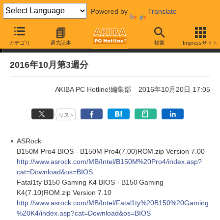
Powered by
Translate
Driver/BIOS更新情報
カテゴリ
過去記事
検索
Impressサイト
2016年10月第3週分
AKIBA PC Hotline!編集部
2016年10月20日 17:05
リスト
ASRock
B150M Pro4 BIOS - B150M Pro4(7.00)ROM.zip Version 7.00
http://www.asrock.com/MB/Intel/B150M%20Pro4/index.asp?
cat=Download&os=BIOS
Fatal1ty B150 Gaming K4 BIOS - B150 Gaming
K4(7.10)ROM.zip Version 7.10
http://www.asrock.com/MB/Intel/Fatal1ty%20B150%20Gaming
%20K4/index.asp?cat=Download&os=BIOS