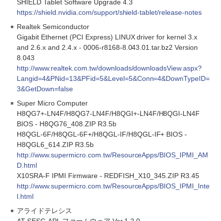
SHIELD Tablet Software Upgrade 4.3
https://shield.nvidia.com/support/shield-tablet/release-notes
Realtek Semiconductor
Gigabit Ethernet (PCI Express) LINUX driver for kernel 3.x
and 2.6.x and 2.4.x - 0006-r8168-8.043.01.tar.bz2 Version
8.043
http://www.realtek.com.tw/downloads/downloadsView.aspx?
Langid=4&PNid=13&PFid=5&Level=5&Conn=4&DownTypeID=
3&GetDown=false
Super Micro Computer
H8QG7+-LN4F/H8QG7-LN4F/H8QGI+-LN4F/H8QGI-LN4F
BIOS - H8QG76_408.ZIP R3.5b
H8QGL-6F/H8QGL-6F+/H8QGL-IF/H8QGL-IF+ BIOS -
H8QGL6_614.ZIP R3.5b
http://www.supermicro.com.tw/ResourceApps/BIOS_IPMI_AM
D.html
X10SRA-F IPMI Firmware - REDFISH_X10_345.ZIP R3.45
http://www.supermicro.com.tw/ResourceApps/BIOS_IPMI_Inte
l.html
アライドテレシス