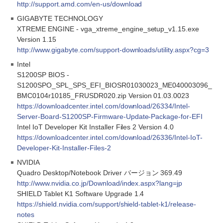
http://support.amd.com/en-us/download
GIGABYTE TECHNOLOGY
XTREME ENGINE - vga_xtreme_engine_setup_v1.15.exe
Version 1.15
http://www.gigabyte.com/support-downloads/utility.aspx?cg=3
Intel
S1200SP BIOS -
S1200SPO_SPL_SPS_EFI_BIOSR01030023_ME040003096_
BMC0104r10185_FRUSDR020.zip Version 01.03.0023
https://downloadcenter.intel.com/download/26334/Intel-
Server-Board-S1200SP-Firmware-Update-Package-for-EFI
Intel IoT Developer Kit Installer Files 2 Version 4.0
https://downloadcenter.intel.com/download/26336/Intel-IoT-
Developer-Kit-Installer-Files-2
NVIDIA
Quadro Desktop/Notebook Driver バージョン 369.49
http://www.nvidia.co.jp/Download/index.aspx?lang=jp
SHIELD Tablet K1 Software Upgrade 1.4
https://shield.nvidia.com/support/shield-tablet-k1/release-
notes