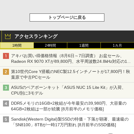
トップページに戻る
アクセスランキング
1時間
24時間
1週間
1カ月
アキバお買い得価格情報（8月6日～7日調査） お盆セール、
Radeon RX 9070 XTが89,800円、水平周波数24.8kHz対応の17
型モニターが9,801円、暑さ指数連動セール ほか
第10世代Core Y搭載のNEC製12.5インチノートが17,800円！秋
葉原で中古PCセール
ASUSのベアボーンキット「ASUS NUC 15 Lite Kit」が入荷、
CPU別に3モデル
DDR5メモリの16GB×2枚組が今年最安の39,980円、大容量の
64GB×2枚組は一部が続騰 [8月前半のメモリ価格]
Sandisk(Western Digital)製SSDの特価・下落が顕著、最速級の
「SN8100」8TBが一時17万円割れ [8月前半のSSD価格]