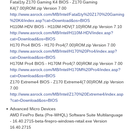
Fatal1ty Z170 Gaming K4 BIOS - Z170 Gaming
K4(7.00)ROM.zip Version 7.00
http://www.asrock.com/MB/Intel/Fatal1ty%20Z170%20Gaming
%20K4/index.asp?cat=Download&os=BIOS
H110M-HDV BIOS - H110M-HDV(7.10)ROM.zip Version 7.10
http://www.asrock.com/MB/Intel/H110M-HDV/index.asp?
cat=Download&os=BIOS
H170 Pro4 BIOS - H170 Pro4(7.00)ROM.zip Version 7.00
http://www.asrock.com/MB/Intel/H170%20Pro4/index.asp?
cat=Download&os=BIOS
H170M Pro4 BIOS - H170M Pro4(7.00)ROM.zip Version 7.00
http://www.asrock.com/MB/Intel/H170M%20Pro4/index.asp?
cat=Download&os=BIOS
Z170 Extreme4 BIOS - Z170 Extreme4(7.00)ROM.zip Version
7.00
http://www.asrock.com/MB/Intel/Z170%20Extreme4/index.asp
?cat=Download&os=BIOS
Advanced Micro Devices
AMD FirePro Beta (Pre-WHQL) Software Suite Multilanguage
- 16.40.2715-beta-firepro-windows-retail.exe Version
16.40.2715