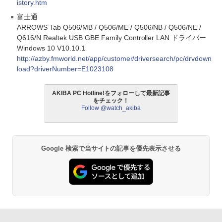
istory.htm
富士通
ARROWS Tab Q506/MB / Q506/ME / Q506/NB / Q506/NE /
Q616/N Realtek USB GBE Family Controller LAN ドライバー
Windows 10 V10.10.1
http://azby.fmworld.net/app/customer/driversearch/pc/drvdown
load?driverNumber=E1023108
AKIBA PC Hotline!をフォローして最新記事
をチェック！
Follow @watch_akiba
Google 検索で当サイトの記事を優先表示させる