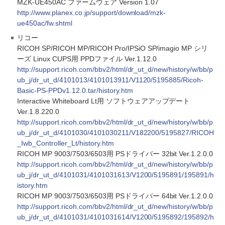
MZK-UE450AC ファームウェア Version 1.07
http://www.planex.co.jp/support/download/mzk-
ue450ac/fw.shtml
リコー
RICOH SP/RICOH MP/RICOH Pro/IPSiO SP/imagio MP シリ
ーズ Linux CUPS用 PPDファイル Ver.1.12.0
http://support.ricoh.com/bbv2/html/dr_ut_d/new/history/w/bb/p
ub_j/dr_ut_d/4101013/4101013911/V1120/5195885/Ricoh-
Basic-PS-PPDv1.12.0.tar/history.htm
Interactive Whiteboard Lt用 ソフトウェアアップデート
Ver.1.8.220.0
http://support.ricoh.com/bbv2/html/dr_ut_d/new/history/w/bb/p
ub_j/dr_ut_d/4101030/4101030211/V182200/5195827/RICOH
_Iwb_Controller_Lt/history.htm
RICOH MP 9003/7503/6503用 PSドライバー 32bit Ver.1.2.0.0
http://support.ricoh.com/bbv2/html/dr_ut_d/new/history/w/bb/p
ub_j/dr_ut_d/4101031/4101031613/V1200/5195891/195891/h
istory.htm
RICOH MP 9003/7503/6503用 PSドライバー 64bit Ver.1.2.0.0
http://support.ricoh.com/bbv2/html/dr_ut_d/new/history/w/bb/p
ub_j/dr_ut_d/4101031/4101031614/V1200/5195892/195892/h