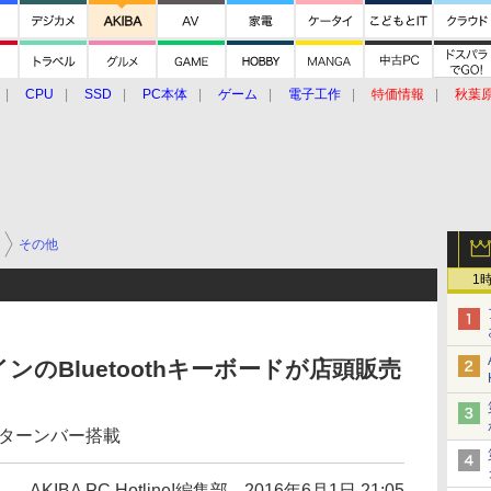
CPU
SSD
PC本体
ゲーム
電子工作
特価情報
秋葉
グルメ
イベント
価格動向
その他
1
のBluetoothキーボードが店頭販売
リターンバー搭載
AKIBA PC Hotline!編集部
2016年6月1日 21:05