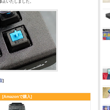
修正いたしました。
店
]
[Amazonで購入]