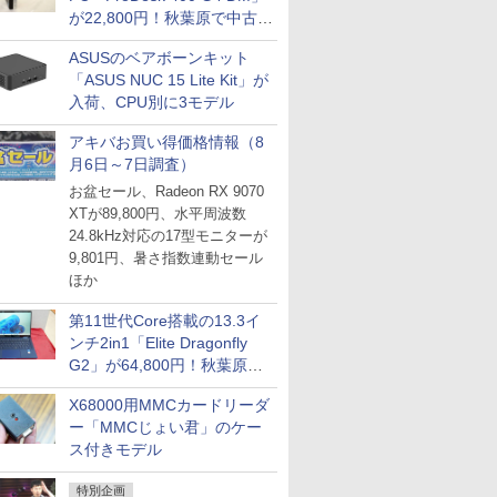
が22,800円！秋葉原で中古
PCセール
ASUSのベアボーンキット
「ASUS NUC 15 Lite Kit」が
入荷、CPU別に3モデル
アキバお買い得価格情報（8
月6日～7日調査）
お盆セール、Radeon RX 9070
XTが89,800円、水平周波数
24.8kHz対応の17型モニターが
9,801円、暑さ指数連動セール
ほか
第11世代Core搭載の13.3イ
ンチ2in1「Elite Dragonfly
G2」が64,800円！秋葉原で
中古PCセール
X68000用MMCカードリーダ
ー「MMCじょい君」のケー
ス付きモデル
特別企画