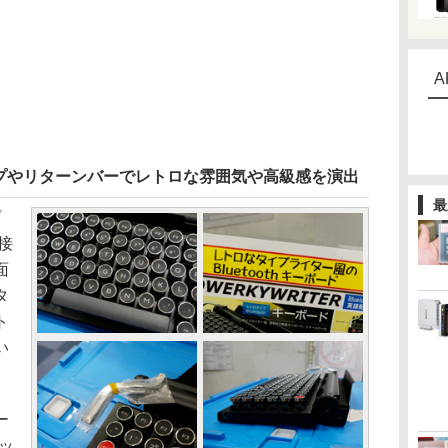
A
プやリターンバーでレトロな雰囲気や高級感を演出
最
プ
h接
面
タ
ト
い
ー
イッ