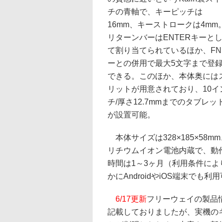
チの青軸で、キーピッチは
16mm、キーストロークは4mm
リターンバーはENTERキーと
て割り当てられているほか、FN
ーとの併用で最大5文字まで登
できる。このほか、本体奥には
リットが用意されており、10イ
チ/厚さ12.7mmまでのタブレッ
が設置可能。
本体サイズは328×185×58m
リチウムイオン電池内蔵で、動
時間は1～3ヶ月（利用条件により異なる
かにAndroidやiOS端末でも利
6/17更新
フリーウェイの製品情
記載しておりましたが、実機のキ