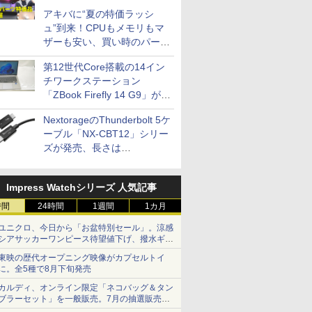
アキバに“夏の特価ラッシ
ュ”到来！CPUもメモリもマ
ザーも安い、買い時のパーツ
は？【8月7日(金)22時配信】
第12世代Core搭載の14イン
チワークステーション
「ZBook Firefly 14 G9」が
79,800円！秋葉原で中古PC
NextorageのThunderbolt 5ケ
セール
ーブル「NX-CBT12」シリー
ズが発売、長さは
30cm/50cm/1mの3種類
Impress Watchシリーズ 人気記事
時間
24時間
1週間
1カ月
ユニクロ、今日から「お盆特別セール」。涼感
シアサッカーワンピース待望値下げ、撥水ギア
ショーツは1990円に
東映の歴代オープニング映像がカプセルトイ
に。全5種で8月下旬発売
カルディ、オンライン限定「ネコバッグ＆タン
ブラーセット」を一般販売。7月の抽選販売の
当選無効分