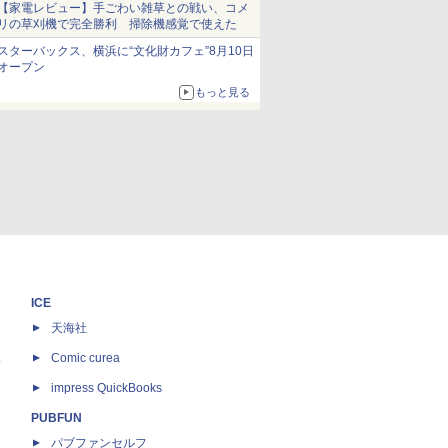
【家電レビュー】手ごわい雑草との戦い、コメ
リの草刈機で完全勝利 掃除機感覚で使えた
スターバックス、横浜に“文化財カフェ”8月10日
オープン
もっと見る
ICE
天海社
ス
Comic curea
impress QuickBooks
PUBFUN
パブファンセルフ