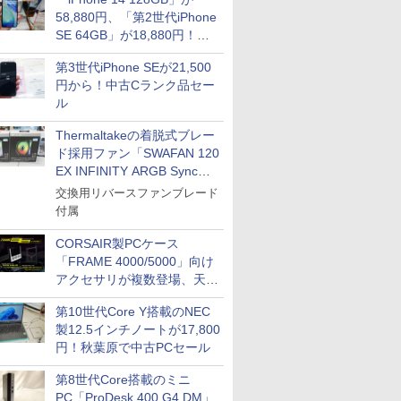
58,880円、「第2世代iPhone
SE 64GB」が18,880円！中
古Bランク品セール
第3世代iPhone SEが21,500
円から！中古Cランク品セー
ル
Thermaltakeの着脱式ブレー
ド採用ファン「SWAFAN 120
EX INFINITY ARGB Sync」
に単品パッケージ
交換用リバースファンブレード
付属
CORSAIR製PCケース
「FRAME 4000/5000」向け
アクセサリが複数登場、天然
木製パネルや背面コネクタ対
第10世代Core Y搭載のNEC
応トレイなど
製12.5インチノートが17,800
円！秋葉原で中古PCセール
第8世代Core搭載のミニ
PC「ProDesk 400 G4 DM」