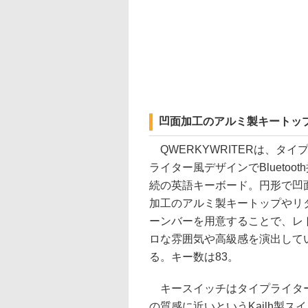
凹面加工のアルミ製キートッ
QWERKYWRITERは、タイ
ライター風デザインでBluetoot
続の英語キーボード。円形で凹
加工のアルミ製キートップやリ
ーンバーを用意することで、レ
ロな雰囲気や高級感を演出して
る。キー数は83。
キースイッチはタイプライタ
の質感に近いというKailh製ス