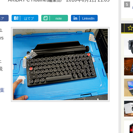
ェア
はてブ
note
LinkedIn
ユ
s
ェ
税
秋葉