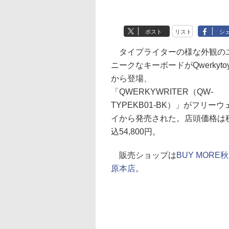
ポスト
リスト
シ
タイプライターの様な外観の
ニークなキーボードがQwerkytoy
から登場、
「QWERKYWRITER（QW-
TYPEKB01-BK）」がフリーウ
イから発売された。店頭価格は
込54,800円。
販売ショップは
BUY MORE
原本店
。