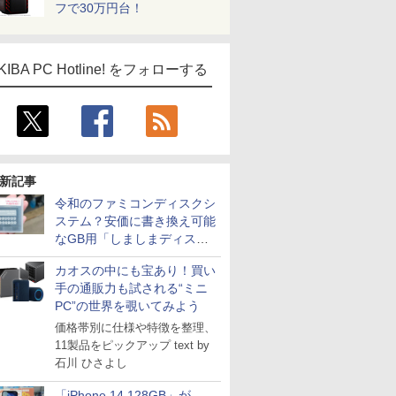
フで30万円台！
KIBA PC Hotline! をフォローする
新記事
令和のファミコンディスクシ
ステム？安価に書き換え可能
なGB用「しましまディスク
システム」
カオスの中にも宝あり！買い
手の通販力も試される“ミニ
PC”の世界を覗いてみよう
価格帯別に仕様や特徴を整理、
11製品をピックアップ text by
石川 ひさよし
「iPhone 14 128GB」が