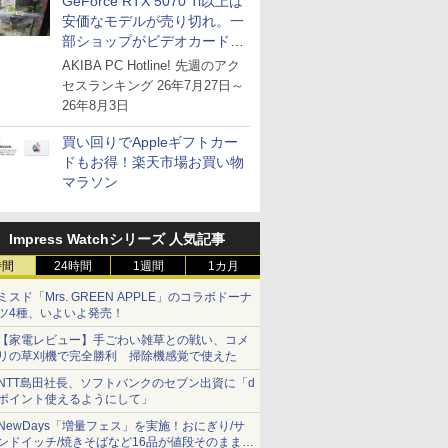
GeForce RTX 5070 Ti以上は
安価なモデルが売り切れ。一
部ショップがビデオカードの
購入制限を実施したニュース
AKIBA PC Hotline! 先週のアク
が注目を集める
セスランキング 26年7月27日～
26年8月3日
買い回りでAppleギフトカー
ドもお得！楽天市場お買い物
マラソン
Impress Watchシリーズ 人気記事
時間
24時間
1週間
1カ月
ミスド「Mrs. GREEN APPLE」のコラボドーナ
ツ4種、いよいよ発売！
【家電レビュー】手ごわい雑草との戦い、コメ
リの草刈機で完全勝利 掃除機感覚で使えた
NTT島田社長、ソフトバンクのセブン出資に「d
ポイント使えるようにして」
NewDays「増量フェス」を実施！おにぎり/サ
ンドイッチ/焼きそばなど16品が値段そのままで