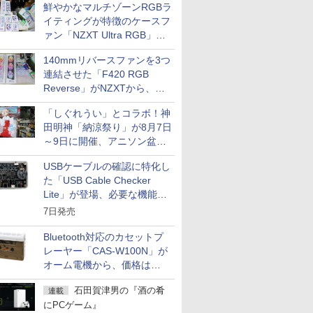
鮮やかなマルチゾーンRGBラ
イティングが特徴のケースフ
ァン「NZXT Ultra RGB」が
発売、計8製品
140mmリバースファンを3つ
連結させた「F420 RGB
Reverse」がNZXTから、単
一フレーム採用
「しぐれうい」とコラボ！神
田明神「納涼祭り」が8月7日
～9日に開催、アニソン盆踊
りや屋台グルメなどもあり
USBケーブルの確認に特化し
た「USB Cable Checker
Lite」が登場、必要な機能を
凝縮しコンパクトに
7日発売
Bluetooth対応のカセットプ
レーヤー「CAS-W100N」が
オーム電機から、価格は
5,940円
石田賀津男の『酒の肴
連載
にPCゲーム』