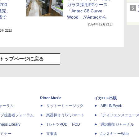
700
ガラス採用PCケース
が発売、
「Antec C8 Curve
載で
Wood」がAntecから
2024年12月21日
年6月22日
トップページに戻る
Rittor Music
イカロス出版
dフォーラム
リットーミュージック
AIRLINEweb
ップ担当者フォーラム
楽器探そう!デジマート
Jディフェンスニュー
ness Library
TシャツPOD T-OD
通訳翻訳ジャーナル
セミナー
立東舎
JレスキューWeb