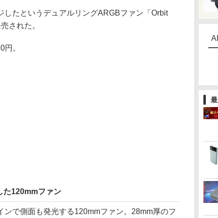
たというデュアルリングARGBファン「Orbit
から発売された。
A
0円。
最
た120mmファン
で側面も発光する120mmファン。28mm厚のフ