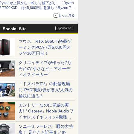
Ryzenが上昇から一転して値下がり、「Ryzen
7 7700X3D」は45,800円に急落し「Ryzen 7
7800X3D」との価格逆転解消 [8月前半のCPU
もっと見る
価格]
Special Site
マウス、RTX 5060 Ti搭載ゲ
ーミングPCが7万5,000円オ
フで30万円台！
クリエイティブが作った2万
円台の“小さなピュアオーデ
ィオスピーカー”
「ドスパラTV」の配信現場
に“PAD”撮影班が潜入!人気の
秘訣に迫る!!
エントリーなのに脅威の実
力!「Osprey」Noble Audioワ
イヤレスイヤフォン4機種を
一気に聴く
ソニーミラーレス一眼の大特
集！ 見どころ記事まとめ