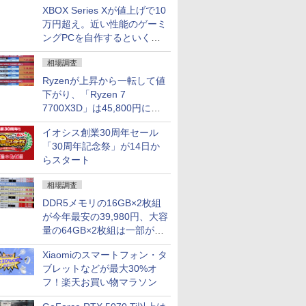
XBOX Series Xが値上げで10
万円超え。近い性能のゲーミ
ングPCを自作するといくら
になる？
相場調査
Ryzenが上昇から一転して値
下がり、「Ryzen 7
7700X3D」は45,800円に急
落し「Ryzen 7 7800X3D」
イオシス創業30周年セール
との価格逆転解消 [8月前半の
「30周年記念祭」が14日か
CPU価格]
らスタート
相場調査
DDR5メモリの16GB×2枚組
が今年最安の39,980円、大容
量の64GB×2枚組は一部が続
騰 [8月前半のメモリ価格]
Xiaomiのスマートフォン・タ
ブレットなどが最大30%オ
フ！楽天お買い物マラソン