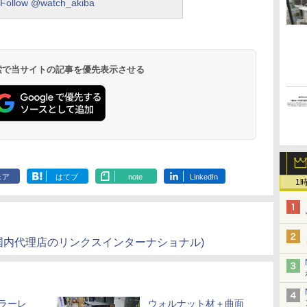
Follow @watch_akiba
 検索で当サイトの記事を優先表示させる
ェア
はてブ
note
LinkedIn
1
製品情報(国内代理店のリンクスインターナショナル)
ピラーレ
ウォルナット材＋曲面