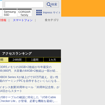
Impress サイト
全カテゴリ
原情報
スマートフォン
アクセスランキング
時間
24時間
1週間
1カ月
DDR5メモリの16GB×2枚組が今年最安の
39,980円、大容量の64GB×2枚組は一部が続騰
[8月前半のメモリ価格]
XBOX Series Xが値上げで10万円超え。近い性
能のゲーミングPCを自作するといくらになる？
【石田賀津男の『酒の肴にPCゲーム』】
イオシス創業30周年セール「30周年記念祭」が
14日からスタート
USBケーブルの確認に特化した「USB Cable
Checker Lite」が登場、必要な機能を凝縮しコ
ンパクトに 7日発売