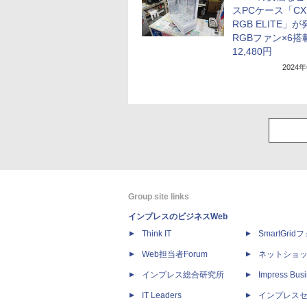
スPCケース「CX
RGB ELITE」
RGBファン×6搭
12,480円
2024
Group site links
インプレスのビジネスWeb
Think IT
SmartGri
Web担当者Forum
ネットショ
インプレス総合研究所
Impress Busi
IT Leaders
インプレス