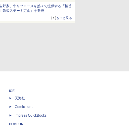
ボリュームアップ
吉野家、牛リブロースを熱々で提供する「極旨
牛鉄板ステーキ定食」を発売
もっと見る
ICE
天海社
ス
Comic curea
impress QuickBooks
PUBFUN