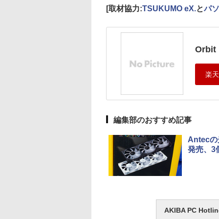
[取材協力:
TSUKUMO eX.
と
パソ
Orbi
編集部のおすすめ記事
Antec
発売、3
AKIBA PC H