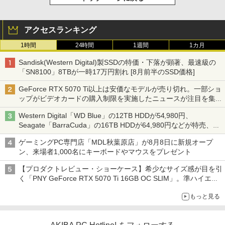
アクセスランキング
1時間
24時間
1週間
1カ月
Sandisk(Western Digital)製SSDの特価・下落が顕著、最速級の
「SN8100」8TBが一時17万円割れ [8月前半のSSD価格]
GeForce RTX 5070 Ti以上は安価なモデルが売り切れ。一部ショ
ップがビデオカードの購入制限を実施したニュースが注目を集め
る AKIBA PC Hotline! 先週のアクセスランキング 26年7月27日～
Western Digital「WD Blue」の12TB HDDが54,980円、
26年8月3日
Seagate「BarraCuda」の16TB HDDが64,980円などが特売、
NAS・ビジネス向けは上昇傾向 [8月前半のHDD価格]
ゲーミングPC専門店「MDL秋葉原店」が8月8日に新規オープ
ン、来場者1,000名にキーボードやマウスをプレゼント
【プロダクトレビュー・ショーケース】希少なサイズ感が目を引
く「PNY GeForce RTX 5070 Ti 16GB OC SLIM」。準ハイエン
ドでも2スロット厚で長さ30cm切り！スリムボディでもパフォ
もっと見る
ーマンスと冷却は万全 text by 内田 泰仁