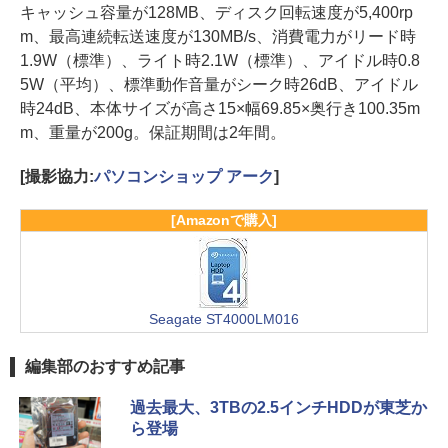
キャッシュ容量が128MB、ディスク回転速度が5,400rp
m、最高連続転送速度が130MB/s、消費電力がリード時
1.9W（標準）、ライト時2.1W（標準）、アイドル時0.8
5W（平均）、標準動作音量がシーク時26dB、アイドル
時24dB、本体サイズが高さ15×幅69.85×奥行き100.35m
m、重量が200g。保証期間は2年間。
[撮影協力:
パソコンショップ アーク
]
[Amazonで購入]
Seagate ST4000LM016
編集部のおすすめ記事
過去最大、3TBの2.5インチHDDが東芝か
ら登場