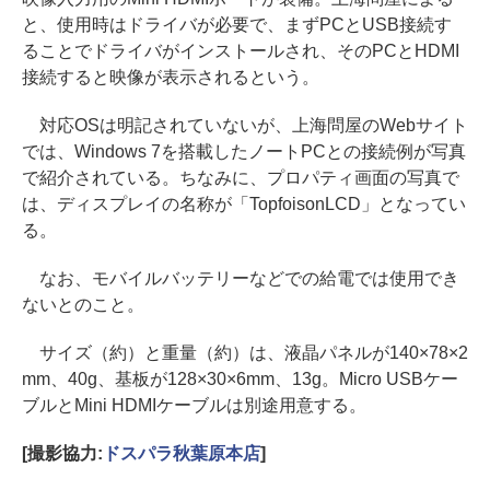
と、使用時はドライバが必要で、まずPCとUSB接続す
ることでドライバがインストールされ、そのPCとHDMI
接続すると映像が表示されるという。
対応OSは明記されていないが、上海問屋のWebサイト
では、Windows 7を搭載したノートPCとの接続例が写真
で紹介されている。ちなみに、プロパティ画面の写真で
は、ディスプレイの名称が「TopfoisonLCD」となってい
る。
なお、モバイルバッテリーなどでの給電では使用でき
ないとのこと。
サイズ（約）と重量（約）は、液晶パネルが140×78×2
mm、40g、基板が128×30×6mm、13g。Micro USBケー
ブルとMini HDMIケーブルは別途用意する。
[撮影協力:
ドスパラ秋葉原本店
]