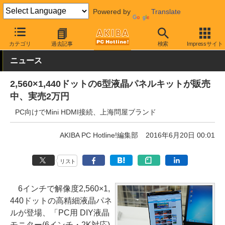
Powered by
Translate
AKIBA PC Hotline!
PC周辺機器
液晶ディスプレイ・モニター
カテゴリ
過去記事
検索
Impressサイト
ニュース
2,560×1,440ドットの6型液晶パネルキットが販売
中、実売2万円
PC向けでMini HDMI接続、上海問屋ブランド
AKIBA PC Hotline!編集部
2016年6月20日 00:01
リスト
6インチで解像度2,560×1,
440ドットの高精細液晶パネ
ルが登場、「PC用 DIY液晶
モニター(6インチ・2K対応)