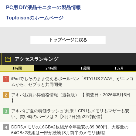
PC用 DIY液晶モニターの製品情報
Topfoisonのホームページ
トップページに戻る
アクセスランキング
1時間
24時間
1週間
1カ月
iPadでもそのまま使えるボールペン「STYLUS 2WAY」がエレコ
ムから、ゼブラと共同開発
アキバお買い得価格情報（速報版） 【 調査日：2026年8月6日
】
アキバに“夏の特価ラッシュ”到来！CPUもメモリもマザーも安
い、買い時のパーツは？【8月7日(金)22時配信】
DDR5メモリの16GB×2枚組が今年最安の39,980円、大容量の
64GB×2枚組は一部が続騰 [8月前半のメモリ価格]