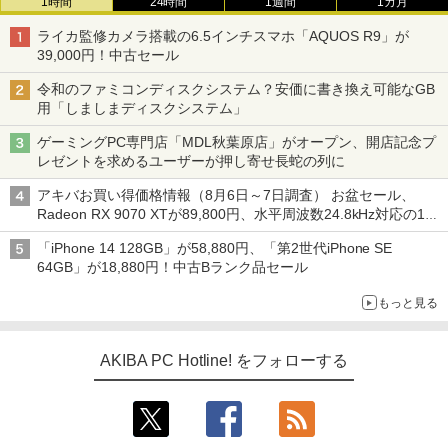
1時間
24時間
1週間
1カ月
ライカ監修カメラ搭載の6.5インチスマホ「AQUOS R9」が
39,000円！中古セール
令和のファミコンディスクシステム？安価に書き換え可能なGB
用「しましまディスクシステム」
ゲーミングPC専門店「MDL秋葉原店」がオープン、開店記念プ
レゼントを求めるユーザーが押し寄せ長蛇の列に
アキバお買い得価格情報（8月6日～7日調査） お盆セール、
Radeon RX 9070 XTが89,800円、水平周波数24.8kHz対応の17
型モニターが9,801円、暑さ指数連動セール ほか
「iPhone 14 128GB」が58,880円、「第2世代iPhone SE
64GB」が18,880円！中古Bランク品セール
もっと見る
AKIBA PC Hotline! をフォローする