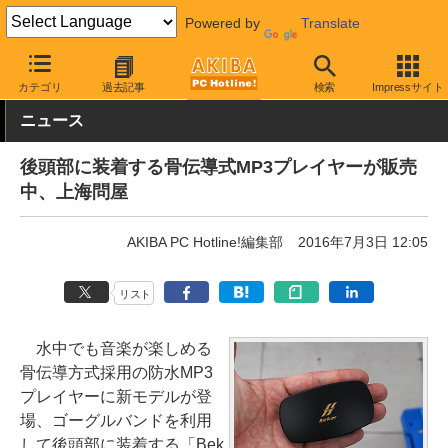
Powered by
Translate
AKIBA PC Hotline!
モバイル
メディアプレイヤー
その他
カテゴリ
過去記事
検索
Impressサイト
ニュース
後頭部に装着する骨伝導式MP3プレイヤーが販売
中、上海問屋
AKIBA PC Hotline!編集部
2016年7月3日 12:05
リスト
水中でも音楽が楽しめる
骨伝導方式採用の防水MP3
プレイヤーに新モデルが登
場、ゴーグルバンドを利用
して後頭部に装着する「Bek