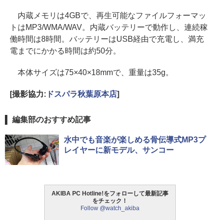
内蔵メモリは4GBで、再生可能なファイルフォーマッ
トはMP3/WMA/WAV。内蔵バッテリーで動作し、連続稼
働時間は8時間。バッテリーはUSB経由で充電し、満充
電までにかかる時間は約50分。
本体サイズは75×40×18mmで、重量は35g。
[撮影協力:
ドスパラ秋葉原本店
]
編集部のおすすめ記事
水中でも音楽が楽しめる骨伝導式MP3プ
レイヤーに新モデル、サンコー
AKIBA PC Hotline!をフォローして最新記事
をチェック！
Follow @watch_akiba