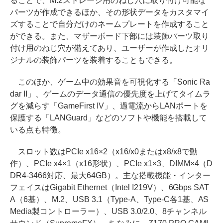
ることで、M.2ストレージ用のねじ穴に取り付け可能な
パーツが作成できるほか、その形状データをカスタマイ
ズすることで自分だけのネームプレートを作成すること
ができる。また、マザーボード下部には装飾パーツ取り
付け用のねじ穴が備えてあり、ユーザーが作成したオリ
ジナルの装飾パーツを装着することもできる。
このほか、ゲーム中の効果音を可視化する「Sonic Ra
dar II」、ゲームのデータ通信の優先度を上げてタイムラ
グを減らす「GameFirst IV」、過電流からLANポートを
保護する「LANGuard」などのソフトや機能を搭載して
いる点も特徴。
スロット数はPCIe x16×2（x16/x0またはx8/x8で動
作）、PCIe x4×1（x16形状）、PCIe x1×3、DIMM×4（D
DR4-3466対応、最大64GB）。主な搭載機能・インター
フェイスはGigabit Ethernet（Intel I219V）、6Gbps SAT
A（6基）、M.2、USB 3.1（Type-A、Type-C各1基、AS
Media製コントローラー）、USB 3.0/2.0、8チャンネル