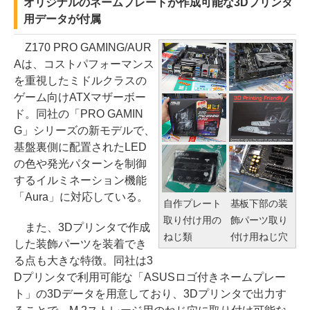
オリジナルのネームプレートが作成可能な3Dプリンタ
用データが付属
Z170 PRO GAMING/AUR
Aは、コストパフォーマンス
を重視したミドルクラスの
ゲーム向けATXマザーボー
ド。同社の「PRO GAMIN
G」シリーズの新モデルで、
基盤裏側に配置されたLED
の色や発光パターンを制御
するイルミネーション機能
「Aura」に対応している。
自作プレート
基板下部の装
取り付け用の
飾パーツ取り
また、3Dプリンタで作成
ねじ類
付け用ねじ穴
した装飾パーツを装着でき
る点も大きな特徴。同社は3
Dプリンタで利用可能な「ASUSロゴ付きネームプレー
ト」の3Dデータを用意しており、3Dプリンタで出力す