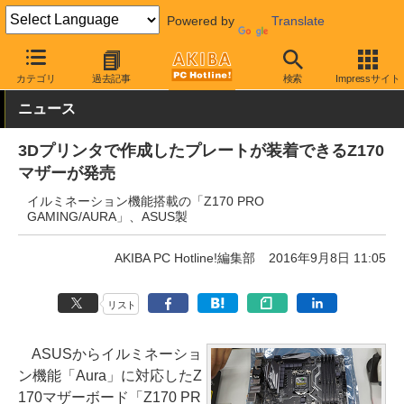
Powered by
Translate
AKIBA PC Hotline!
PCパーツ
マザーボード
ASUS
カテゴリ
過去記事
検索
Impressサイト
ニュース
3Dプリンタで作成したプレートが装着できるZ170
マザーが発売
イルミネーション機能搭載の「Z170 PRO
GAMING/AURA」、ASUS製
AKIBA PC Hotline!編集部
2016年9月8日 11:05
リスト
ASUSからイルミネーショ
ン機能「Aura」に対応したZ
170マザーボード「Z170 PR