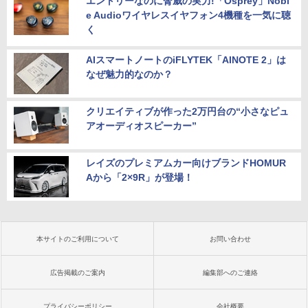
エントリーなのに脅威の実力!「Osprey」Nobl
e Audioワイヤレスイヤフォン4機種を一気に聴
く
AIスマートノートのiFLYTEK「AINOTE 2」は
なぜ魅力的なのか？
クリエイティブが作った2万円台の“小さなピュ
アオーディオスピーカー”
レイズのプレミアムカー向けブランドHOMUR
Aから「2×9R」が登場！
本サイトのご利用について
お問い合わせ
広告掲載のご案内
編集部へのご連絡
プライバシーポリシー
会社概要