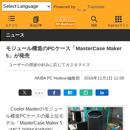
Powered by
Translate
AKIBA PC Hotline!
PCパーツ
PCケース
タワー型
カテゴリ
過去記事
検索
Impressサイト
ニュース
モジュール構造のPCケース「MasterCase Maker
5」が発売
ユーザーの用途や好みに応じてカスタマイズ
AKIBA PC Hotline!編集部
2016年11月1日 11:00
リスト
Cooler Masterのモジュー
ル構造PCケースの最上位モ
デル「MasterCase Maker 5
（MCZ-005M-KWN00）」