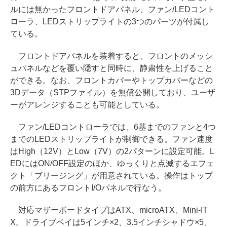
ルには無かったフロントドアパネル、ファン/LEDコント
ローラ、LEDストリップライトの3つのパーツが付属し
ている。
フロントドアパネルを装着すると、フロントのメッシ
ュパネルなどを覆い隠すと同時に、静粛性を上げること
ができる。なお、フロントカバーやトップカバーなどの
3Dデータ（STPファイル）を無償公開しており、ユーザ
ーがアレンジすることも可能としている。
ファン/LEDコントローラでは、6基までのファンと4つ
までのLEDストリップライトが制御できる。ファン速度
はHigh（12V）とLow（7V）の2パターンに設定可能。L
EDにはON/OFF設定のほか、ゆっくりと点滅するエフェ
クト「ブリージング」が用意されている。操作はトップ
の前方にあるフロントI/Oパネルで行なう。
対応マザーボードタイプはATX、microATX、Mini-IT
X。ドライブベイは5インチ×2、3.5インチシャドウ×5、