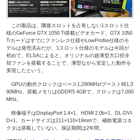
この製品は、隣接スロットを占有しない1スロット仕
様のGeForce GTX 1050 Ti搭載ビデオカード。GTX 1050
Tiカードはすでにファンレス仕様やLowProfile仕様のモ
デルは発売済みだが、1スロット仕様のモデルは今回が
初めて。ELSAによると、オリジナルの超薄型大口径冷
却ファンを搭載することで、薄型ながら安定した動作を
実現したという。
GPUの動作クロックはベース1,290MHz/ブースト時1,3
90MHz。搭載メモリはGDDR5 4GBで、クロックは7,000
MHz。
映像端子はDisplayPort 1.4×1、HDMI 2.0b×1、DL-DVI-
D×1。カードサイズは211×110×19mmで、補助電源コネ
クタは搭載していない。保証期間は2年間。