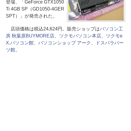
登場、「GeForce GTX1050
Ti 4GB SP（GD1050-4GER
SPT）」が発売された。
店頭価格は税込24,624円。販売ショップは
パソコン工
房 秋葉原BUYMORE店
、
ツクモパソコン本店
、
ツクモe
X.パソコン館
、
パソコンショップ アーク
、
ドスパラパー
ツ館
。