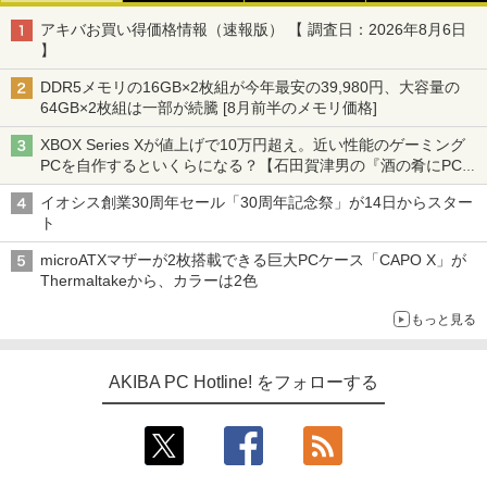
アキバお買い得価格情報（速報版） 【 調査日：2026年8月6日
】
DDR5メモリの16GB×2枚組が今年最安の39,980円、大容量の
64GB×2枚組は一部が続騰 [8月前半のメモリ価格]
XBOX Series Xが値上げで10万円超え。近い性能のゲーミング
PCを自作するといくらになる？【石田賀津男の『酒の肴にPCゲ
ーム』】
イオシス創業30周年セール「30周年記念祭」が14日からスター
ト
microATXマザーが2枚搭載できる巨大PCケース「CAPO X」が
Thermaltakeから、カラーは2色
もっと見る
AKIBA PC Hotline! をフォローする