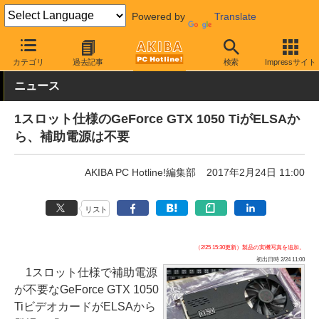
Powered by
Translate
AKIBA PC Hotline!
PCパーツ
ビデオカード（グラフィックボード
カテゴリ
過去記事
検索
Impressサイト
ニュース
1スロット仕様のGeForce GTX 1050 TiがELSAか
ら、補助電源は不要
AKIBA PC Hotline!編集部
2017年2月24日 11:00
リスト
（2/25 15:30更新）製品の実機写真を追加。
初出日時 2/24 11:00
1スロット仕様で補助電源
が不要なGeForce GTX 1050
TiビデオカードがELSAから