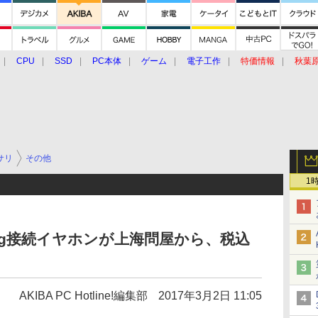
CPU
SSD
PC本体
ゲーム
電子工作
特価情報
秋葉
グルメ
イベント
価格動向
サリ
その他
1
ning接続イヤホンが上海問屋から、税込
AKIBA PC Hotline!編集部
2017年3月2日 11:05