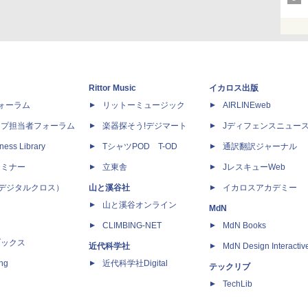
Rittor Music
イカロス出版
dフォーラム
リットーミュージック
AIRLINEweb
ップ担当者フォーラム
楽器探そう!デジマート
Jディフェンスニュー
ness Library
TシャツPOD T-OD
通訳翻訳ジャーナル
セミナー
立東舎
JレスキューWeb
 X（デジタルクロス）
山と溪谷社
イカロスアカデミー
山と溪谷オンライン
MdN
CLIMBING-NET
MdN Books
ブックス
近代科学社
MdN Design Interactiv
ing
近代科学社Digital
テックリブ
TechLib