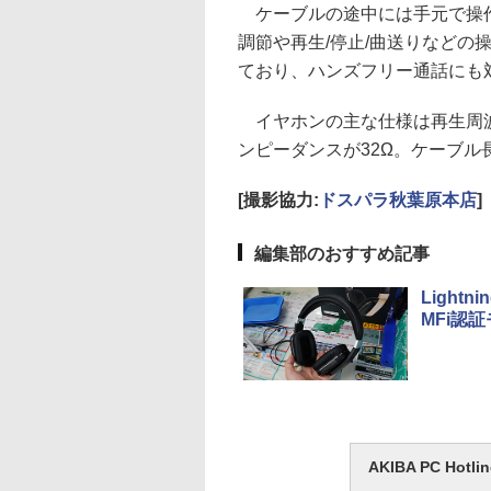
ケーブルの途中には手元で操作
調節や再生/停止/曲送りなどの
ており、ハンズフリー通話にも
イヤホンの主な仕様は再生周波数帯
ンピーダンスが32Ω。ケーブル長
[撮影協力:
ドスパラ秋葉原本店
]
編集部のおすすめ記事
Ligh
MFi認
AKIBA PC H