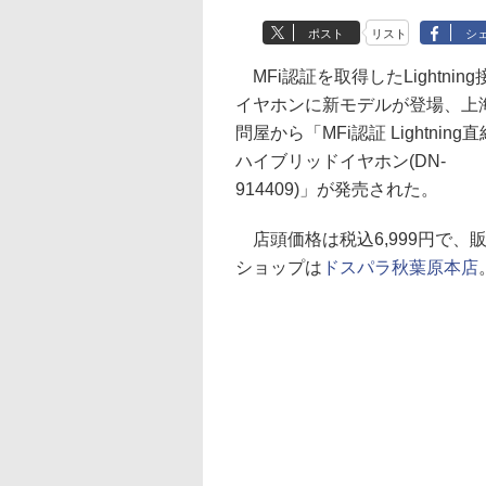
ポスト
リスト
シ
MFi認証を取得したLightning
イヤホンに新モデルが登場、上
問屋から「MFi認証 Lightning直
ハイブリッドイヤホン(DN-
914409)」が発売された。
店頭価格は税込6,999円で、
ショップは
ドスパラ秋葉原本店