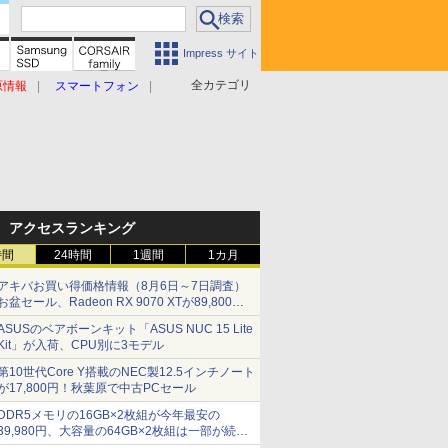
Impress サイト
全カテゴリ
原情報
スマートフォン
アクセスランキング
時間
24時間
1週間
1カ月
アキバお買い得価格情報（8月6日～7日調査）
お盆セール、Radeon RX 9070 XTが89,800
円、水平周波数24.8kHz対応の17型モニターが
ASUSのベアボーンキット「ASUS NUC 15 Lite
9,801円、暑さ指数連動セール ほか
Kit」が入荷、CPU別に3モデル
第10世代Core Y搭載のNEC製12.5インチノート
が17,800円！秋葉原で中古PCセール
DDR5メモリの16GB×2枚組が今年最安の
39,980円、大容量の64GB×2枚組は一部が続騰
[8月前半のメモリ価格]