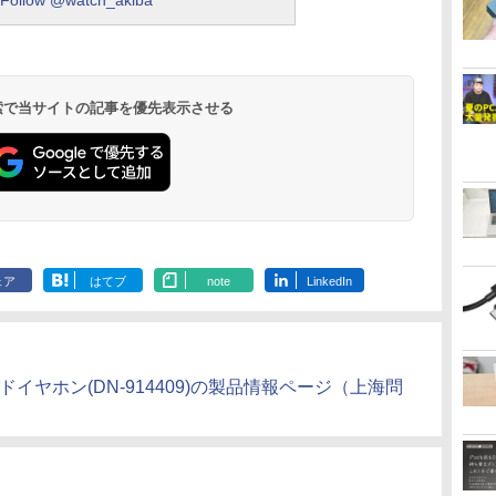
Follow @watch_akiba
 検索で当サイトの記事を優先表示させる
ェア
はてブ
note
LinkedIn
ブリッドイヤホン(DN-914409)の製品情報ページ（上海問