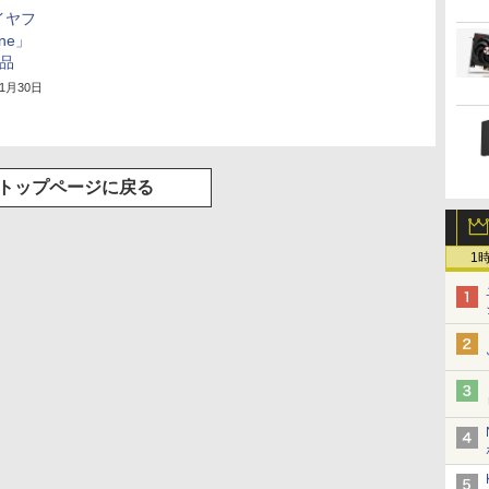
のイヤフ
one」
証品
年1月30日
トップページに戻る
1