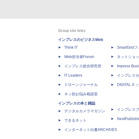
Group site links
インプレスのビジネスWeb
Think IT
SmartGri
Web担当者Forum
ネットショ
インプレス総合研究所
Impress Busi
IT Leaders
インプレス
ドローンジャーナル
DIGITAL
ネッ担お悩み相談室
インプレスの本と雑誌
インプレス
デジタルカメラマガジン
NextPublish
できるネット
インターネット白書ARCHIVES