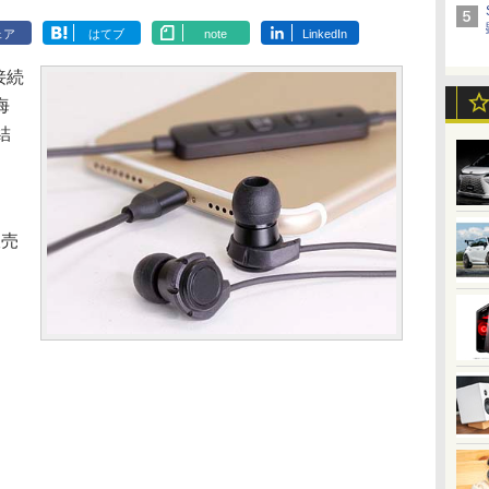
ェア
はてブ
note
LinkedIn
接続
海
結
販売
。