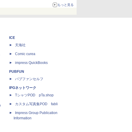
もっと見る
ICE
天海社
ス
Comic curea
impress QuickBooks
PUBFUN
パブファンセルフ
IPGネットワーク
TシャツPOD pTa.shop
カスタム写真集POD fabli
e
Impress Group Publication
Information