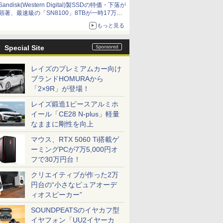
Sandisk(Western Digital)製SSDの特価・下落が
顕著、最速級の「SN8100」8TBが一時17万円
割れ [8月前半のSSD価格]
もっと見る
Special Site
レイズのプレミアムカー向け
ブランドHOMURAから
「2×9R」が登場！
レイズ鍛造1ピースアルミホ
イール「CE28 N-plus」軽量
なままに剛性を向上
マウス、RTX 5060 Ti搭載ゲ
ーミングPCが7万5,000円オ
フで30万円台！
クリエイティブが作った2万
円台の“小さなピュアオーデ
ィオスピーカー”
SOUNDPEATSのイヤカフ型
イヤフォン「UU2イヤーカ