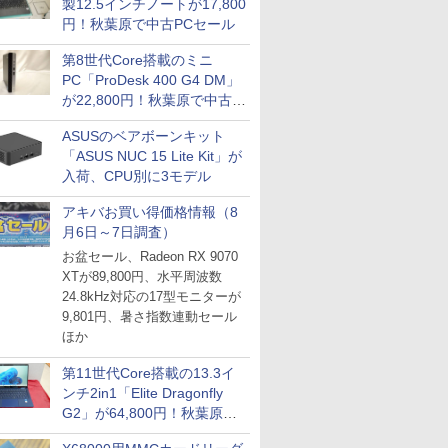
製12.5インチノートが17,800
円！秋葉原で中古PCセール
第8世代Core搭載のミニ
PC「ProDesk 400 G4 DM」
が22,800円！秋葉原で中古
PCセール
ASUSのベアボーンキット
「ASUS NUC 15 Lite Kit」が
入荷、CPU別に3モデル
アキバお買い得価格情報（8
月6日～7日調査）
お盆セール、Radeon RX 9070
XTが89,800円、水平周波数
24.8kHz対応の17型モニターが
9,801円、暑さ指数連動セール
ほか
第11世代Core搭載の13.3イ
ンチ2in1「Elite Dragonfly
G2」が64,800円！秋葉原で
中古PCセール