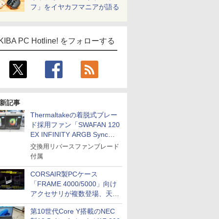
フ」をイヤカフマニアが語る
KIBA PC Hotline! をフォローする
新記事
Thermaltakeの着脱式ブレー
ド採用ファン「SWAFAN 120
EX INFINITY ARGB Sync」
に単品パッケージ
交換用リバースファンブレード
付属
CORSAIR製PCケース
「FRAME 4000/5000」向け
アクセサリが複数登場、天然
木製パネルや背面コネクタ対
第10世代Core Y搭載のNEC
応トレイなど