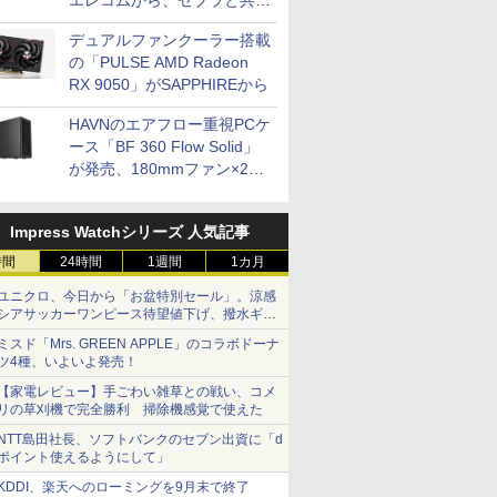
エレコムから、ゼブラと共同
開発
デュアルファンクーラー搭載
の「PULSE AMD Radeon
RX 9050」がSAPPHIREから
HAVNのエアフロー重視PCケ
ース「BF 360 Flow Solid」
が発売、180mmファン×2搭
載
Impress Watchシリーズ 人気記事
時間
24時間
1週間
1カ月
ユニクロ、今日から「お盆特別セール」。涼感
シアサッカーワンピース待望値下げ、撥水ギア
ショーツは1990円に
ミスド「Mrs. GREEN APPLE」のコラボドーナ
ツ4種、いよいよ発売！
【家電レビュー】手ごわい雑草との戦い、コメ
リの草刈機で完全勝利 掃除機感覚で使えた
NTT島田社長、ソフトバンクのセブン出資に「d
ポイント使えるようにして」
KDDI、楽天へのローミングを9月末で終了