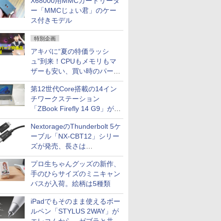
X68000用MMCカードリーダ
ー「MMCじょい君」のケー
ス付きモデル
特別企画
アキバに“夏の特価ラッシ
ュ”到来！CPUもメモリもマ
ザーも安い、買い時のパーツ
は？【8月7日(金)22時配信】
第12世代Core搭載の14イン
チワークステーション
「ZBook Firefly 14 G9」が
79,800円！秋葉原で中古PC
NextorageのThunderbolt 5ケ
セール
ーブル「NX-CBT12」シリー
ズが発売、長さは
30cm/50cm/1mの3種類
プロ生ちゃんグッズの新作、
手のひらサイズのミニキャン
バスが入荷。絵柄は5種類
iPadでもそのまま使えるボー
ルペン「STYLUS 2WAY」が