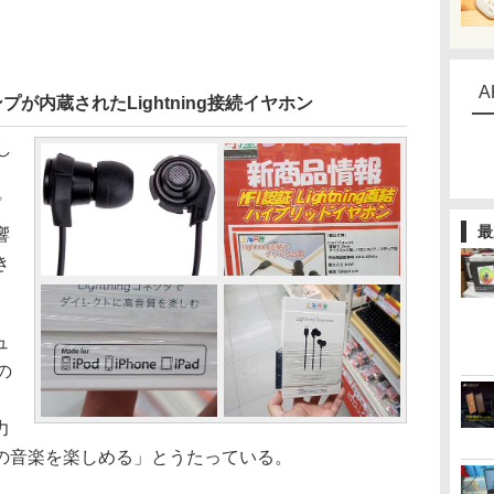
A
アンプが内蔵されたLightning接続イヤホン
し
プ
最
響
き
ュ
の
力
の音楽を楽しめる」とうたっている。