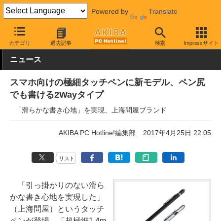
Powered by
Translate
AKIBA PC Hotline!
モバイル
スマホアクセサリ
スタイラス
カテゴリ
過去記事
検索
Impressサイト
ニュース
スマホ向けの極細タッチペンに新モデル、ペン尻
でも書ける2Wayタイプ
「滑らかな書き心地」を実現、上海問屋ブランド
AKIBA PC Hotline!編集部
2017年4月25日 22:05
リスト
「引っ掛かりのない滑ら
かな書き心地を実現した」
（上海問屋）というタッチ
ペンが登場、「超極細1.4m