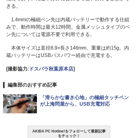
きる。
1.4mmの極細ペン先は内蔵バッテリーで動作する仕組
みで、動作時間は最大12時間。金属メッシュタイプのペ
ン先については電源不要で利用できる。
本体サイズは直径8.9×長さ146mm、重量は約15g。内
蔵バッテリーはUSBバスパワー経由で充電する。
[撮影協力:
ドスパラ秋葉原本店
]
編集部のおすすめ記事
「滑らかな書き心地」の極細タッチペン
が上海問屋から、USB充電対応
AKIBA PC Hotline!をフォローして最新記事
をチェック！