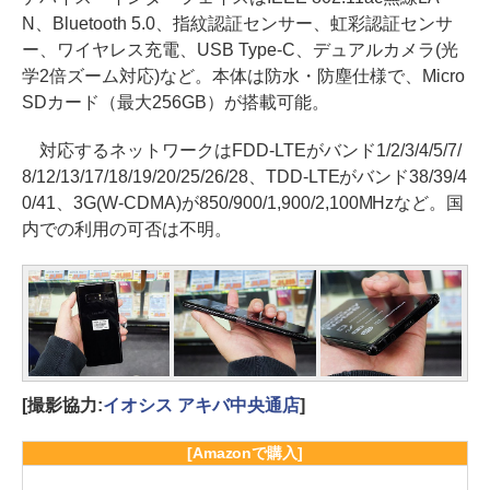
N、Bluetooth 5.0、指紋認証センサー、虹彩認証センサ
ー、ワイヤレス充電、USB Type-C、デュアルカメラ(光
学2倍ズーム対応)など。本体は防水・防塵仕様で、Micro
SDカード（最大256GB）が搭載可能。
対応するネットワークはFDD-LTEがバンド1/2/3/4/5/7/
8/12/13/17/18/19/20/25/26/28、TDD-LTEがバンド38/39/4
0/41、3G(W-CDMA)が850/900/1,900/2,100MHzなど。国
内での利用の可否は不明。
[撮影協力:
イオシス アキバ中央通店
]
[Amazonで購入]