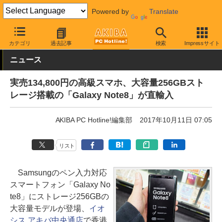
Powered by
Translate
AKIBA PC Hotline!
モバイル
スマートフォン
SIMフリースマー
カテゴリ
過去記事
検索
Impressサイト
ニュース
実売134,800円の高級スマホ、大容量256GBスト
レージ搭載の「Galaxy Note8」が直輸入
AKIBA PC Hotline!編集部
2017年10月11日 07:05
リスト
Samsungのペン入力対応
スマートフォン「Galaxy No
te8」にストレージ256GBの
大容量モデルが登場、
イオ
シス アキバ中央通店
で香港