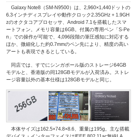
Galaxy Note8（SM-N9500）は、2,960×1,440ドットの
6.3インチディスプレイや動作クロック2.35GHz + 1.9GH
zのオクタコアプロセッサ、Android 7.1を搭載したスマ
ートフォン。メモリ容量は6GB。付属の専用ペン「S-Pe
n」での操作が可能で、4,096段階の筆圧感知に対応する
ほか、微細化した約0.7mmのペン先により、精度の高い
アートも表現できるとしている。
同店では、すでにシンガポール版のストレージ64GB
モデルと、香港版の同128GBモデルが入荷済み。ストレ
ージ容量以外の基本仕様は128GBモデルと同じ。
本体サイズは162.5×74.8×8.6、重量は195g。主な搭載
デバイス・インターフェイスはIEEE 802.11ac無線LA