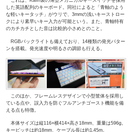
これは、Kailh製の薄型メカニカルキースイッチを採用
した英語配列のキーボード。同社によると「青軸のよう
な軽いキータッチ」がウリで、3mmの浅いキーストロー
クにより素早いキー入力が可能という。また、青軸特有
のカチカチとした音は比較的小さめとのこと。
RGBバックライトも備えており、14種類の発光パター
ンを搭載。発光速度や明るさの調節も行える。
このほか、フレームレスデザインで小型筐体を採用し
ている点や、誤入力を防ぐフルアンチゴースト機能を備
える点も特徴。
本体サイズは縦116×横414×高さ18mm、重量は596g。
キーピッチは約18mm、ケーブル長は約1.45m。