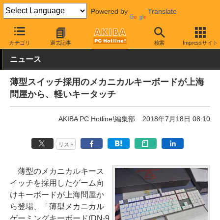
Powered by
Translate
AKIBA PC Hotline!
PC周辺機器
キーボード
上海問屋
カテゴリ
過去記事
検索
Impressサイト
ニュース
薄型スイッチ採用のメカニカルキーボードが上海
問屋から、軽いキータッチ
AKIBA PC Hotline!編集部
2018年7月18日 08:10
リスト
薄型のメカニカルキース
イッチを採用したゲーム向
けキーボードが上海問屋か
ら登場、「薄型メカニカル
ゲーミングキーボード(DN-9