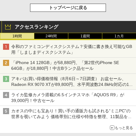
トップページに戻る
アクセスランキング
1時間
24時間
1週間
1カ月
令和のファミコンディスクシステム？安価に書き換え可能なGB
用「しましまディスクシステム」
「iPhone 14 128GB」が58,880円、「第2世代iPhone SE
64GB」が18,880円！中古Bランク品セール
アキバお買い得価格情報（8月6日～7日調査） お盆セール、
Radeon RX 9070 XTが89,800円、水平周波数24.8kHz対応の17
型モニターが9,801円、暑さ指数連動セール ほか
ライカ監修カメラ搭載の6.5インチスマホ「AQUOS R9」が
39,000円！中古セール
カオスの中にも宝あり！買い手の通販力も試される“ミニPC”の
世界を覗いてみよう 価格帯別に仕様や特徴を整理、11製品をピ
ックアップ text by 石川 ひさよし
もっと見る