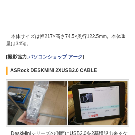
本体サイズは幅217×高さ74.5×奥行122.5mm。本体重
量は345g。
[撮影協力:
パソコンショップ アーク
]
ASRock DESKMINI 2XUSB2.0 CABLE
DeskMiniシリーズの側面にUSB2.0を2基増設出来るケ