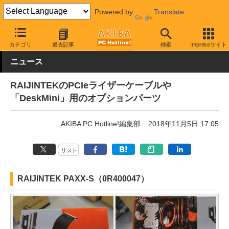
Powered by
Translate
AKIBA PC Hotline!
PCパーツ
PCパーツその他
カテゴリ
過去記事
検索
Impressサイト
ニュース
RAIJINTEKのPCIeライザーケーブルや
「DeskMini」用のオプションパーツ
AKIBA PC Hotline!編集部
2018年11月5日 17:05
リスト
RAIJINTEK PAXX-S（0R400047）