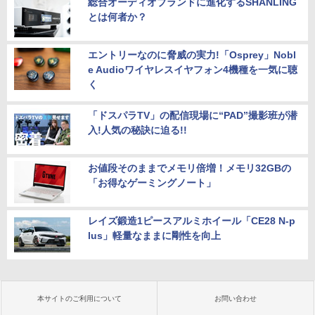
総合オーディオブランドに進化するSHANLING
とは何者か？
エントリーなのに脅威の実力!「Osprey」Nobl
e Audioワイヤレスイヤフォン4機種を一気に聴
く
「ドスパラTV」の配信現場に“PAD”撮影班が潜
入!人気の秘訣に迫る!!
お値段そのままでメモリ倍増！メモリ32GBの
「お得なゲーミングノート」
レイズ鍛造1ピースアルミホイール「CE28 N-p
lus」軽量なままに剛性を向上
本サイトのご利用について
お問い合わせ