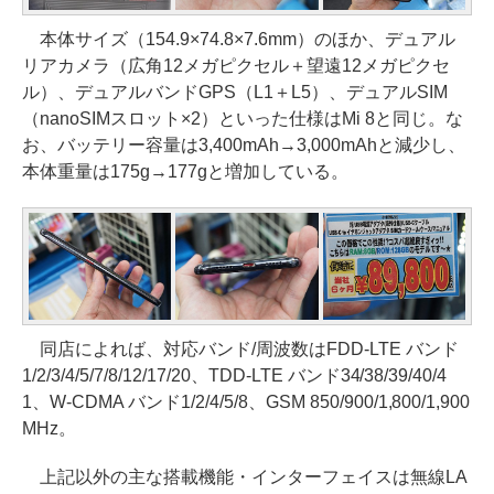
本体サイズ（154.9×74.8×7.6mm）のほか、デュアル
リアカメラ（広角12メガピクセル＋望遠12メガピクセ
ル）、デュアルバンドGPS（L1＋L5）、デュアルSIM
（nanoSIMスロット×2）といった仕様はMi 8と同じ。な
お、バッテリー容量は3,400mAh→3,000mAhと減少し、
本体重量は175g→177gと増加している。
同店によれば、対応バンド/周波数はFDD-LTE バンド
1/2/3/4/5/7/8/12/17/20、TDD-LTE バンド34/38/39/40/4
1、W-CDMA バンド1/2/4/5/8、GSM 850/900/1,800/1,900
MHz。
上記以外の主な搭載機能・インターフェイスは無線LA