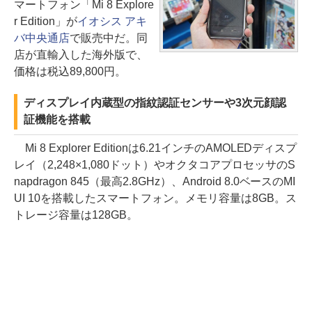
マートフォン「Mi 8 Explore
r Edition」が
イオシス アキ
バ中央通店
で販売中だ。同
店が直輸入した海外版で、
価格は税込89,800円。
ディスプレイ内蔵型の指紋認証センサーや3次元顔認
証機能を搭載
Mi 8 Explorer Editionは6.21インチのAMOLEDディスプ
レイ（2,248×1,080ドット）やオクタコアプロセッサのS
napdragon 845（最高2.8GHz）、Android 8.0ベースのMI
UI 10を搭載したスマートフォン。メモリ容量は8GB。ス
トレージ容量は128GB。