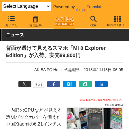
Powered by
Translate
AKIBA PC Hotline!
モバイル
スマートフォン
SIMフリースマー
カテゴリ
過去記事
検索
Impressサイト
ニュース
背面が透けて見えるスマホ「Mi 8 Explorer
Edition」が入荷、実売89,800円
AKIBA PC Hotline!編集部
2018年11月8日 06:05
リスト
（11/8 19:48更新）背面内部の状況を追記。
初出日時 11/8 6:05
内部のCPUなどが見える
透明バックカバーを備えた
中国Xiaomiの6.21インチス