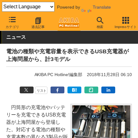
Powered by
Translate
AKIBA PC Hotline!
モバイル
モバイルバッテリー・充電器
US
カテゴリ
過去記事
検索
Impressサイト
ニュース
電池の種類や充電容量を表示できるUSB充電器が
上海問屋から、計3モデル
AKIBA PC Hotline!編集部
2018年11月28日 06:10
リスト
円筒形の充電池やバッテ
リーを充電できるUSB充電
器が上海問屋から登場し
た。対応する電池の種類や
充電本数の異なる3製品が販