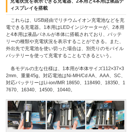
充電状況を表示できる充電器、2本用と4本用は液晶デ
ィスプレイを搭載
これらは、USB経由でリチウムイオン充電池などを充
電できる充電器。1本用はLEDインジケーターが、2本用
と4本用は液晶パネルが本体に搭載されており、バッテ
リーの種類や充電状況を表示することができる。また、
外出先で充電池を使い切った場合は、別売りのモバイル
バッテリーを使って充電することもできるという。
各モデルの主な仕様は、1本用が本体サイズ112×37×3
2mm、重量45g。対応電池はNi-MH/Cd AA、AAA、SC、
対応バッテリーはLi-ion/IMR 18650、118490、18350、1
7670、16340、14500、10440。