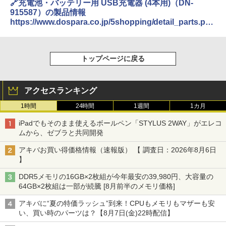
🔗充電池・バッテリー用 USB充電器 (4本用)（DN-
915587）の製品情報
https://www.dospara.co.jp/5shopping/detail_parts.php
?bg=7&br=226&sbr=1199&mkr=&ft=&ic=456521&lf=0
トップページに戻る
アクセスランキング
1時間
24時間
1週間
1カ月
iPadでもそのまま使えるボールペン「STYLUS 2WAY」がエレコ
ムから、ゼブラと共同開発
アキバお買い得価格情報（速報版） 【 調査日：2026年8月6日
】
DDR5メモリの16GB×2枚組が今年最安の39,980円、大容量の
64GB×2枚組は一部が続騰 [8月前半のメモリ価格]
アキバに“夏の特価ラッシュ”到来！CPUもメモリもマザーも安
い、買い時のパーツは？【8月7日(金)22時配信】