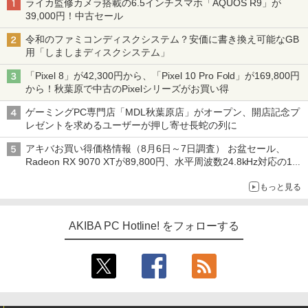
ライカ監修カメラ搭載の6.5インチスマホ「AQUOS R9」が
39,000円！中古セール
令和のファミコンディスクシステム？安価に書き換え可能なGB
用「しましまディスクシステム」
「Pixel 8」が42,300円から、「Pixel 10 Pro Fold」が169,800円
から！秋葉原で中古のPixelシリーズがお買い得
ゲーミングPC専門店「MDL秋葉原店」がオープン、開店記念プ
レゼントを求めるユーザーが押し寄せ長蛇の列に
アキバお買い得価格情報（8月6日～7日調査） お盆セール、
Radeon RX 9070 XTが89,800円、水平周波数24.8kHz対応の17
型モニターが9,801円、暑さ指数連動セール ほか
もっと見る
AKIBA PC Hotline! をフォローする