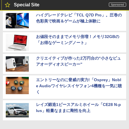
Special Site
ハイグレードテレビ「TCL Q7D Pro」。圧巻の
色彩美で映画＆ゲームが極上体験に
お値段そのままでメモリ倍増！メモリ32GBの
「お得なゲーミングノート」
クリエイティブが作った2万円台の“小さなピュ
アオーディオスピーカー”
エントリーなのに脅威の実力!「Osprey」Nobl
e Audioワイヤレスイヤフォン4機種を一気に聴
く
レイズ鍛造1ピースアルミホイール「CE28 N-p
lus」軽量なままに剛性を向上