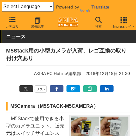
Powered by
Translate
AKIBA PC Hotline!
ガジェット
電子工作キット
カテゴリ
過去記事
検索
Impressサイト
ニュース
M5Stack用の小型カメラが入荷、レゴ互換の取り
付け穴あり
AKIBA PC Hotline!編集部
2018年12月19日 21:30
リスト
M5Camera（M5STACK-M5CAMERA）
M5Stackで使用できる小
型のカメラユニット。販売
元はスイッチサイエンス