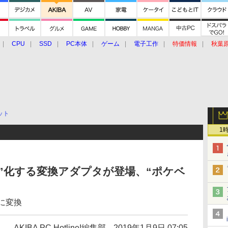
CPU
SSD
PC本体
ゲーム
電子工作
特価情報
秋葉
グルメ
イベント
価格動向
ット
1
ー”化する変換アダプタが登場、“ポケベ
に変換
AKIBA PC Hotline!編集部
2019年1月9日 07:05