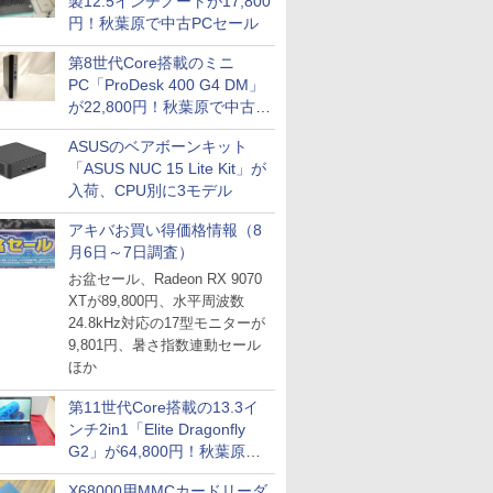
製12.5インチノートが17,800
円！秋葉原で中古PCセール
第8世代Core搭載のミニ
PC「ProDesk 400 G4 DM」
が22,800円！秋葉原で中古
PCセール
ASUSのベアボーンキット
「ASUS NUC 15 Lite Kit」が
入荷、CPU別に3モデル
アキバお買い得価格情報（8
月6日～7日調査）
お盆セール、Radeon RX 9070
XTが89,800円、水平周波数
24.8kHz対応の17型モニターが
9,801円、暑さ指数連動セール
ほか
第11世代Core搭載の13.3イ
ンチ2in1「Elite Dragonfly
G2」が64,800円！秋葉原で
中古PCセール
X68000用MMCカードリーダ