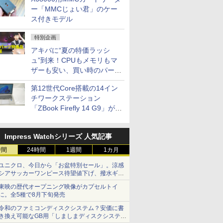
ー「MMCじょい君」のケー
ス付きモデル
特別企画
アキバに“夏の特価ラッシ
ュ”到来！CPUもメモリもマ
ザーも安い、買い時のパーツ
は？【8月7日(金)22時配信】
第12世代Core搭載の14イン
チワークステーション
「ZBook Firefly 14 G9」が
79,800円！秋葉原で中古PC
セール
Impress Watchシリーズ 人気記事
時間
24時間
1週間
1カ月
ユニクロ、今日から「お盆特別セール」。涼感
シアサッカーワンピース待望値下げ、撥水ギア
ショーツは1990円に
東映の歴代オープニング映像がカプセルトイ
に。全5種で8月下旬発売
令和のファミコンディスクシステム？安価に書
き換え可能なGB用「しましまディスクシステ