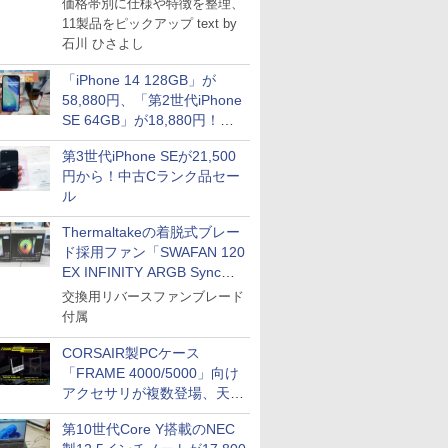
価格帯別に仕様や特徴を整理、
11製品をピックアップ text by
石川 ひさよし
「iPhone 14 128GB」が
58,880円、「第2世代iPhone
SE 64GB」が18,880円！中
古Bランク品セール
第3世代iPhone SEが21,500
円から！中古Cランク品セー
ル
Thermaltakeの着脱式ブレー
ド採用ファン「SWAFAN 120
EX INFINITY ARGB Sync」
に単品パッケージ
交換用リバースファンブレード
付属
CORSAIR製PCケース
「FRAME 4000/5000」向け
アクセサリが複数登場、天然
木製パネルや背面コネクタ対
第10世代Core Y搭載のNEC
応トレイなど