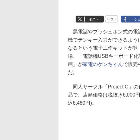
ポスト
リスト
シ
黒電話やプッシュホン式の電
機でテンキー入力ができるよう
なるという電子工作キットが登
場、「電話機USBキーボード化
画」が
家電のケンちゃん
で販売
だ。
同人サークル「Project C」の
品で、店頭価格は税抜き6,000円
込6,480円)。