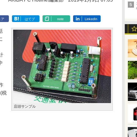
ェア
はてブ
note
LinkedIn
話
に
計
中
作
(税
店頭サンプル