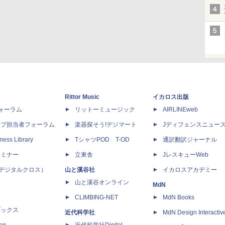
Rittor Music
イカロス出版
dフォーラム
リットーミュージック
AIRLINEweb
ップ担当者フォーラム
楽器探そう!デジマート
Jディフェンスニュー
ness Library
TシャツPOD T-OD
通訳翻訳ジャーナル
セミナー
立東舎
JレスキューWeb
 X（デジタルクロス）
山と溪谷社
イカロスアカデミー
山と溪谷オンライン
MdN
CLIMBING-NET
MdN Books
ブックス
近代科学社
MdN Design Interactiv