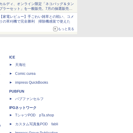
ム」
カルディ、オンライン限定「ネコバッグ＆タン
ブラーセット」を一般販売。7月の抽選販売の
当選無効分
【家電レビュー】手ごわい雑草との戦い、コメ
リの草刈機で完全勝利 掃除機感覚で使えた
もっと見る
ICE
天海社
ス
Comic curea
impress QuickBooks
PUBFUN
パブファンセルフ
IPGネットワーク
TシャツPOD pTa.shop
カスタム写真集POD fabli
e