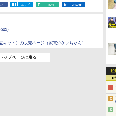
ェア
はてブ
note
LinkedIn
ox)
組立キット）の販売ページ（家電のケンちゃん）
トップページに戻る
1