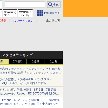
Impress サイト
全カテゴリ
原情報
スマートフォン
アクセスランキング
時間
24時間
1週間
1カ月
令和のファミコンディスクシステム？安価に書
き換え可能なGB用「しましまディスクシステ
ム」
ライカ監修カメラ搭載の6.5インチスマホ
「AQUOS R9」が39,000円！中古セール
アキバお買い得価格情報（8月6日～7日調査）
お盆セール、Radeon RX 9070 XTが89,800
円、水平周波数24.8kHz対応の17型モニターが
「iPhone 14 128GB」が58,880円、「第2世代
9,801円、暑さ指数連動セール ほか
iPhone SE 64GB」が18,880円！中古Bランク品
セール