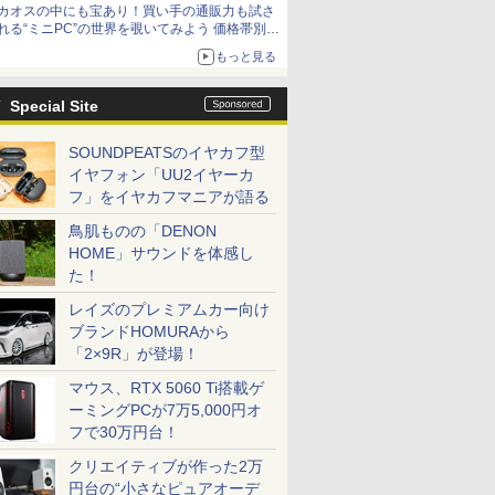
カオスの中にも宝あり！買い手の通販力も試さ
れる“ミニPC”の世界を覗いてみよう 価格帯別に
仕様や特徴を整理、11製品をピックアップ text
もっと見る
by 石川 ひさよし
Special Site
SOUNDPEATSのイヤカフ型
イヤフォン「UU2イヤーカ
フ」をイヤカフマニアが語る
鳥肌ものの「DENON
HOME」サウンドを体感し
た！
レイズのプレミアムカー向け
ブランドHOMURAから
「2×9R」が登場！
マウス、RTX 5060 Ti搭載ゲ
ーミングPCが7万5,000円オ
フで30万円台！
クリエイティブが作った2万
円台の“小さなピュアオーデ