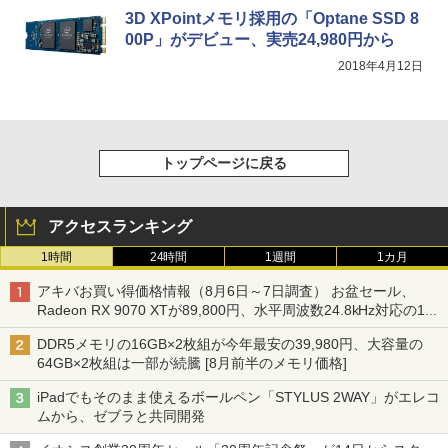
3D XPointメモリ採用の「Optane SSD 8
00P」がデビュー、実売24,980円から
2018年4月12日
トップページに戻る
アクセスランキング
1時間
24時間
1週間
1カ月
アキバお買い得価格情報（8月6日～7日調査） お盆セール、
Radeon RX 9070 XTが89,800円、水平周波数24.8kHz対応の17
型モニターが9,801円、暑さ指数連動セール ほか
DDR5メモリの16GB×2枚組が今年最安の39,980円、大容量の
64GB×2枚組は一部が続騰 [8月前半のメモリ価格]
iPadでもそのまま使えるボールペン「STYLUS 2WAY」がエレコ
ムから、ゼブラと共同開発