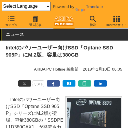
Powered by
Translate
AKIBA PC Hotline!
PCパーツ
SSD
Intel
カテゴリ
過去記事
検索
Impressサイト
ニュース
Intelのパワーユーザー向けSSD「Optane SSD
905P」にM.2版、容量は380GB
AKIBA PC Hotline!編集部
2019年1月10日 08:05
リスト
Intelのパワーユーザー向
けSSD「Optane SSD 905
P」シリーズにM.2版が登
場、容量380GBの「SSDPE
L1D380GAX1」が発売され