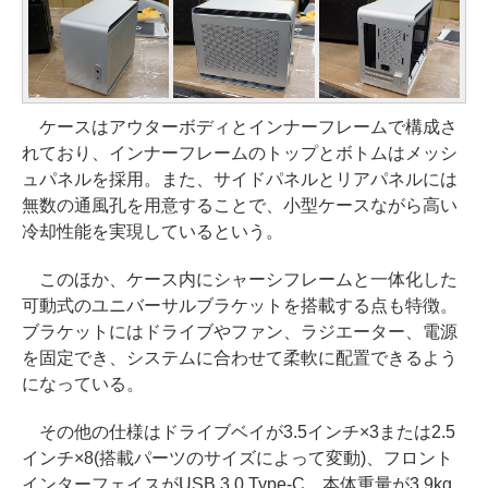
ケースはアウターボディとインナーフレームで構成さ
れており、インナーフレームのトップとボトムはメッシ
ュパネルを採用。また、サイドパネルとリアパネルには
無数の通風孔を用意することで、小型ケースながら高い
冷却性能を実現しているという。
このほか、ケース内にシャーシフレームと一体化した
可動式のユニバーサルブラケットを搭載する点も特徴。
ブラケットにはドライブやファン、ラジエーター、電源
を固定でき、システムに合わせて柔軟に配置できるよう
になっている。
その他の仕様はドライブベイが3.5インチ×3または2.5
インチ×8(搭載パーツのサイズによって変動)、フロント
インターフェイスがUSB 3.0 Type-C、本体重量が3.9kg