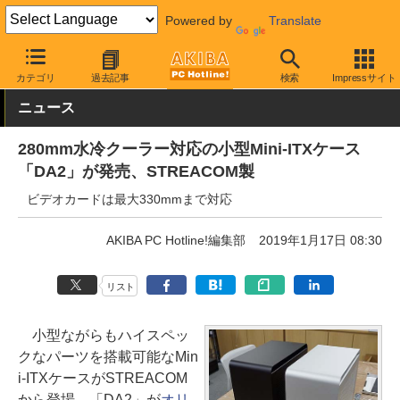
Powered by
Translate
AKIBA PC Hotline!
PCパーツ
PCケース
Mini-ITX
カテゴリ
過去記事
検索
Impressサイト
ニュース
280mm水冷クーラー対応の小型Mini-ITXケース
「DA2」が発売、STREACOM製
ビデオカードは最大330mmまで対応
AKIBA PC Hotline!編集部
2019年1月17日 08:30
リスト
小型ながらもハイスペッ
クなパーツを搭載可能なMin
i-ITXケースがSTREACOM
から登場、「DA2」が
オリ