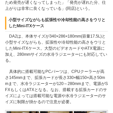
ため発売が遅くなってしまった」「発売が遅れた分、仕
上がりは非常に良くなっている」(同店)という。
小型サイズながらも拡張性や冷却性能の高さをウリと
したMini-ITXケース
DA2は、本体サイズが340×286×180mm(容量17.5L)と
小型サイズながらも、拡張性や冷却性能の高さをウリと
したMini-ITXケース。大型のビデオカードやATX電源に
加え、280mmサイズの水冷ラジエーターにも対応してい
る。
具体的に搭載可能なPCパーツは、CPUクーラーが高
さ145mmまで、拡張カードが長さ330×幅150×高さ50m
mまで、水冷ラジエーターが120～280mmまで、電源がS
FXもしくはATXとなる。なお、搭載する拡張カードのサ
イズによっては搭載可能な電源や水冷ラジエーターのサ
イズに制限が掛かるので注意が必要。