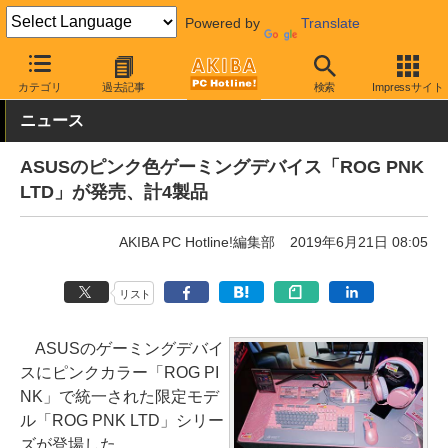
Powered by
Translate
AKIBA PC Hotline!
PC周辺機器
キーボード
ASUS
カテゴリ
過去記事
検索
Impressサイト
ニュース
ASUSのピンク色ゲーミングデバイス「ROG PNK
LTD」が発売、計4製品
AKIBA PC Hotline!編集部
2019年6月21日 08:05
リスト
ASUSのゲーミングデバイ
スにピンクカラー「ROG PI
NK」で統一された限定モデ
ル「ROG PNK LTD」シリー
ズが登場した。