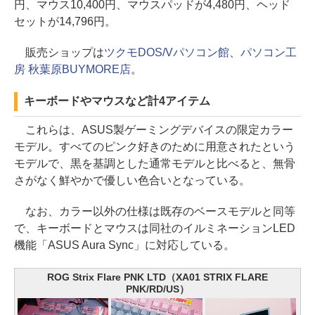
円、マウス10,400円、マウスパッドが4,480円、ヘッド
セットが14,796円。
販売ショップは
ツクモDOS/Vパソコン館
、
パソコン工
房 秋葉原BUYMORE店
。
キーボードやマウスなど計4アイテム
これらは、ASUS製ゲーミングデバイスの限定カラー
モデル。すべてのピンク好きのために用意されたという
モデルで、黒を基調とした通常モデルと比べると、無骨
さがなく鮮やかで優しい色合いとなっている。
なお、カラー以外の仕様は既存のベースモデルと同等
で、キーボードとマウスは同社のイルミネーションLED
機能「ASUS Aura Sync」に対応している。
ROG Strix Flare PNK LTD（XA01 STRIX FLARE
PNK/RD/US）