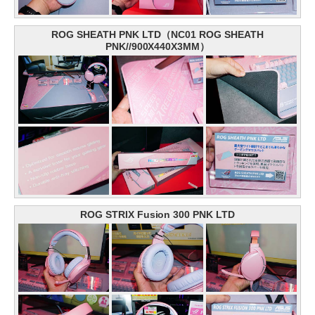
ROG SHEATH PNK LTD（NC01 ROG SHEATH
PNK//900X440X3MM）
ROG STRIX Fusion 300 PNK LTD