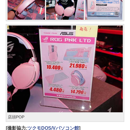
店頭POP
[撮影協力:
ツクモDOS/Vパソコン館
]