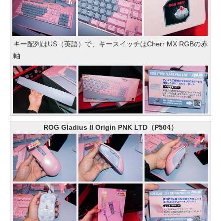
キー配列はUS（英語）で、キースイッチはCherr MX RGBの赤
軸
ROG Gladius II Origin PNK LTD（P504）