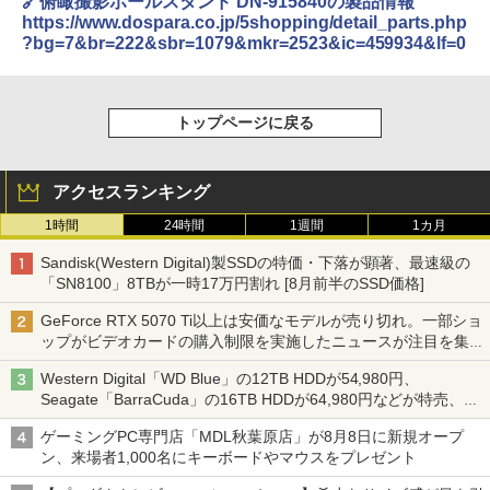
🔗俯瞰撮影ポールスタンド DN-915840の製品情報
https://www.dospara.co.jp/5shopping/detail_parts.php
?bg=7&br=222&sbr=1079&mkr=2523&ic=459934&lf=0
トップページに戻る
アクセスランキング
1時間
24時間
1週間
1カ月
Sandisk(Western Digital)製SSDの特価・下落が顕著、最速級の
「SN8100」8TBが一時17万円割れ [8月前半のSSD価格]
GeForce RTX 5070 Ti以上は安価なモデルが売り切れ。一部ショ
ップがビデオカードの購入制限を実施したニュースが注目を集め
る AKIBA PC Hotline! 先週のアクセスランキング 26年7月27日～
Western Digital「WD Blue」の12TB HDDが54,980円、
26年8月3日
Seagate「BarraCuda」の16TB HDDが64,980円などが特売、
NAS・ビジネス向けは上昇傾向 [8月前半のHDD価格]
ゲーミングPC専門店「MDL秋葉原店」が8月8日に新規オープ
ン、来場者1,000名にキーボードやマウスをプレゼント