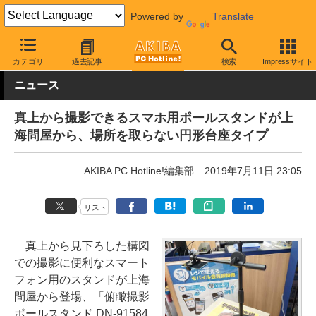
Powered by
Translate
AKIBA PC Hotline!
モバイル
スマホアクセサリ
スマホスタンド
カテゴリ
過去記事
検索
Impressサイト
ニュース
真上から撮影できるスマホ用ポールスタンドが上
海問屋から、場所を取らない円形台座タイプ
AKIBA PC Hotline!編集部
2019年7月11日 23:05
リスト
真上から見下ろした構図
での撮影に便利なスマート
フォン用のスタンドが上海
問屋から登場、「俯瞰撮影
ポールスタンド DN-91584