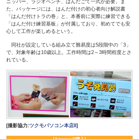
ニッパー、ラジオペンチ、はんだごて一式が必要。ま
た、パッケージには、はんだ付けの初心者向け解説書
「はんだ付けトラの巻」と、本番前に実際に練習できる
「はんだ付け練習基板」が付属しており、初めてでも安
心して工作が楽しめるという。
同社が設定している組み立て難易度は5段階中の「3」
で、対象年齢は10歳以上。工作時間は2～3時間程度とさ
れている。
[撮影協力:
ツクモパソコン本店II
]
[Amazonで購入]