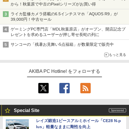
から！秋葉原で中古のPixelシリーズがお買い得
ライカ監修カメラ搭載の6.5インチスマホ「AQUOS R9」が
39,000円！中古セール
ゲーミングPC専門店「MDL秋葉原店」がオープン、開店記念プ
レゼントを求めるユーザーが押し寄せ長蛇の列に
サンコーの「残暑お見舞い5点福箱」が数量限定で販売中
もっと見る
AKIBA PC Hotline! をフォローする
Special Site
レイズ鍛造1ピースアルミホイール「CE28 N-p
lus」軽量なままに剛性を向上