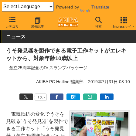
Powered by
Translate
AKIBA PC Hotline!
ガジェット
電子工作キット
カテゴリ
過去記事
検索
Impressサイト
ニュース
うそ発見器を製作できる電子工作キットがエレキ
ットから、対象年齢10歳以上
創立25周年記念のDr.スランプパッケージ
AKIBA PC Hotline!編集部
2019年7月31日 08:10
リスト
電気抵抗の変化でうそを
見破る"うそ発見器"を製作で
きる工作キット「うそ発見
器（創立25周年記念パッケ