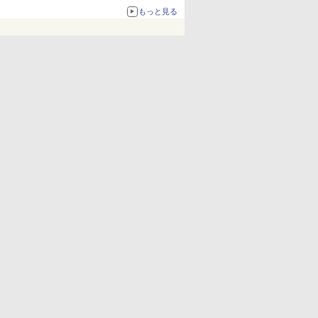
化、Windows 10/11、「Chrome」も走り回
もっと見る
る。復活記念で2026年末まで500円