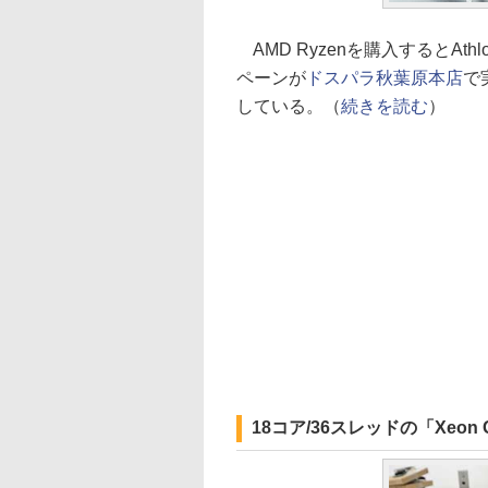
AMD Ryzenを購入するとAth
ペーンが
ドスパラ秋葉原本店
で
している。（
続きを読む
）
18コア/36スレッドの「Xeon 