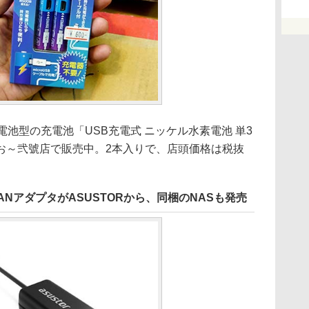
池型の充電池「USB充電式 ニッケル水素電池 単3
きばお～弐號店で販売中。2本入りで、店頭価格は税抜
SB LANアダプタがASUSTORから、同梱のNASも発売