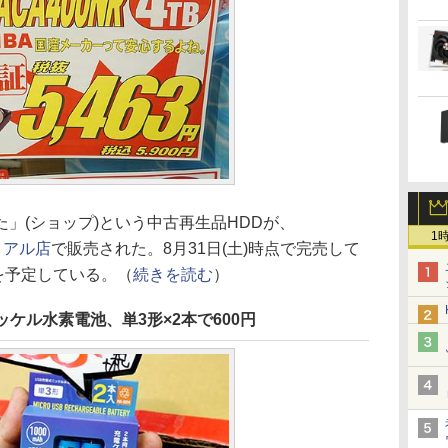
」(ショップ)という中古再生品HDDが、
1
トリアル店
で販売された。8月31日(土)時点で完売して
頃を予定している。（
続きを読む
）
ケル水素電池、単3形×2本で600円