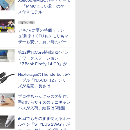
X68000用MMCカードリーダ
ー「MMCじょい君」のケー
ス付きモデル
特別企画
アキバに“夏の特価ラッシ
ュ”到来！CPUもメモリもマ
ザーも安い、買い時のパーツ
は？【8月7日(金)22時配信】
第12世代Core搭載の14イン
チワークステーション
「ZBook Firefly 14 G9」が
79,800円！秋葉原で中古PC
NextorageのThunderbolt 5ケ
セール
ーブル「NX-CBT12」シリー
ズが発売、長さは
30cm/50cm/1mの3種類
プロ生ちゃんグッズの新作、
手のひらサイズのミニキャン
バスが入荷。絵柄は5種類
iPadでもそのまま使えるボー
ルペン「STYLUS 2WAY」が