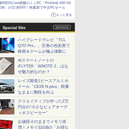
第8世代Core搭載のミニPC「ProDesk 400 G4
DM」が22,800円！秋葉原で中古PCセール
もっと見る
Special Site
ハイグレードテレビ「TCL
Q7D Pro」。圧巻の色彩美で
映画＆ゲームが極上体験に
AIスマートノートの
iFLYTEK「AINOTE 2」はな
ぜ魅力的なのか？
レイズ鍛造1ピースアルミホ
イール「CE28 N-plus」軽量
なままに剛性を向上
クリエイティブが作った2万
円台の“小さなピュアオーデ
ィオスピーカー”
お値段そのままでメモリ倍
増！メモリ32GBの「お得な