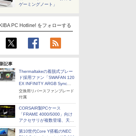
ゲーミングノート」
KIBA PC Hotline! をフォローする
新記事
Thermaltakeの着脱式ブレー
ド採用ファン「SWAFAN 120
EX INFINITY ARGB Sync」
に単品パッケージ
交換用リバースファンブレード
付属
CORSAIR製PCケース
「FRAME 4000/5000」向け
アクセサリが複数登場、天然
木製パネルや背面コネクタ対
第10世代Core Y搭載のNEC
応トレイなど