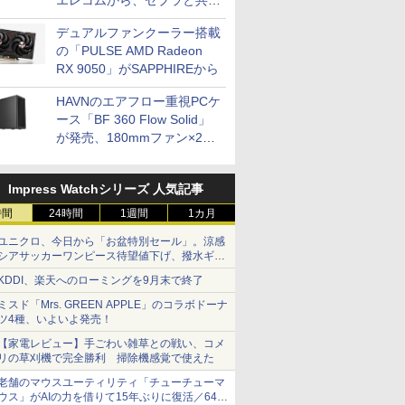
エレコムから、ゼブラと共同
開発
デュアルファンクーラー搭載
の「PULSE AMD Radeon
RX 9050」がSAPPHIREから
HAVNのエアフロー重視PCケ
ース「BF 360 Flow Solid」
が発売、180mmファン×2搭
載
Impress Watchシリーズ 人気記事
時間
24時間
1週間
1カ月
ユニクロ、今日から「お盆特別セール」。涼感
シアサッカーワンピース待望値下げ、撥水ギア
ショーツは1990円に
KDDI、楽天へのローミングを9月末で終了
ミスド「Mrs. GREEN APPLE」のコラボドーナ
ツ4種、いよいよ発売！
【家電レビュー】手ごわい雑草との戦い、コメ
リの草刈機で完全勝利 掃除機感覚で使えた
老舗のマウスユーティリティ「チューチューマ
ウス」がAIの力を借りて15年ぶりに復活／64bit