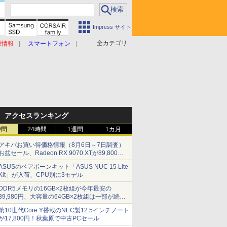
Impress サイト
全カテゴリ
原情報
スマートフォン
アクセスランキング
時間
24時間
1週間
1カ月
アキバお買い得価格情報（8月6日～7日調査）
お盆セール、Radeon RX 9070 XTが89,800
円、水平周波数24.8kHz対応の17型モニターが
ASUSのベアボーンキット「ASUS NUC 15 Lite
9,801円、暑さ指数連動セール ほか
Kit」が入荷、CPU別に3モデル
DDR5メモリの16GB×2枚組が今年最安の
39,980円、大容量の64GB×2枚組は一部が続騰
[8月前半のメモリ価格]
第10世代Core Y搭載のNEC製12.5インチノート
が17,800円！秋葉原で中古PCセール