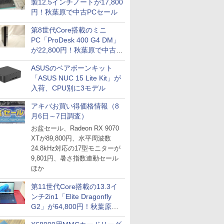
製12.5インチノートが17,800
円！秋葉原で中古PCセール
第8世代Core搭載のミニ
PC「ProDesk 400 G4 DM」
が22,800円！秋葉原で中古
PCセール
ASUSのベアボーンキット
「ASUS NUC 15 Lite Kit」が
入荷、CPU別に3モデル
アキバお買い得価格情報（8
月6日～7日調査）
お盆セール、Radeon RX 9070
XTが89,800円、水平周波数
24.8kHz対応の17型モニターが
9,801円、暑さ指数連動セール
ほか
第11世代Core搭載の13.3イ
ンチ2in1「Elite Dragonfly
G2」が64,800円！秋葉原で
中古PCセール