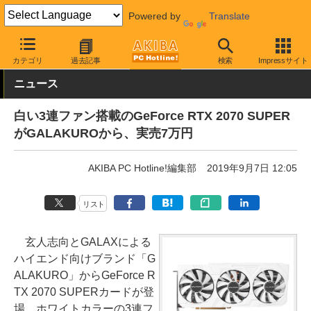
Powered by
Translate
AKIBA PC Hotline!
PCパーツ
ビデオカード（グラフィックボード
カテゴリ
過去記事
検索
Impressサイト
ニュース
白い3連ファン搭載のGeForce RTX 2070 SUPER
がGALAKUROから、実売7万円
AKIBA PC Hotline!編集部
2019年9月7日 12:05
リスト
玄人志向とGALAXによる
ハイエンド向けブランド「G
ALAKURO」からGeForce R
TX 2070 SUPERカードが登
場、ホワイトカラーの3連フ