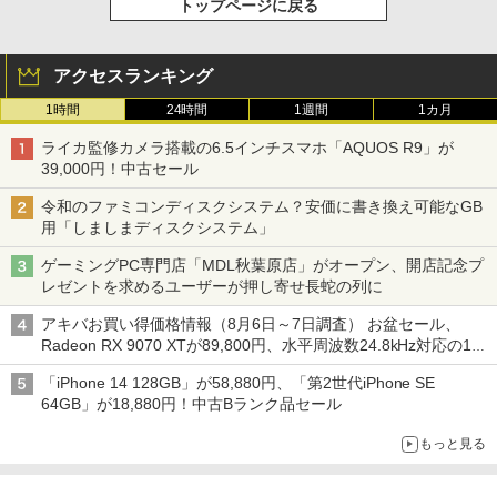
トップページに戻る
アクセスランキング
1時間
24時間
1週間
1カ月
ライカ監修カメラ搭載の6.5インチスマホ「AQUOS R9」が
39,000円！中古セール
令和のファミコンディスクシステム？安価に書き換え可能なGB
用「しましまディスクシステム」
ゲーミングPC専門店「MDL秋葉原店」がオープン、開店記念プ
レゼントを求めるユーザーが押し寄せ長蛇の列に
アキバお買い得価格情報（8月6日～7日調査） お盆セール、
Radeon RX 9070 XTが89,800円、水平周波数24.8kHz対応の17
型モニターが9,801円、暑さ指数連動セール ほか
「iPhone 14 128GB」が58,880円、「第2世代iPhone SE
64GB」が18,880円！中古Bランク品セール
もっと見る